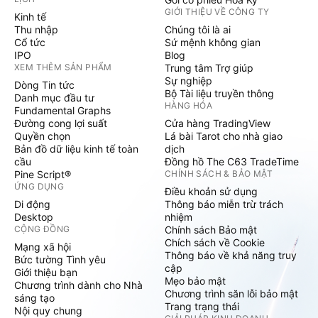
GIỚI THIỆU VỀ CÔNG TY
Kinh tế
Thu nhập
Chúng tôi là ai
Cổ tức
Sứ mệnh không gian
IPO
Blog
XEM THÊM SẢN PHẨM
Trung tâm Trợ giúp
Sự nghiệp
Dòng Tin tức
Bộ Tài liệu truyền thông
Danh mục đầu tư
HÀNG HÓA
Fundamental Graphs
Đường cong lợi suất
Cửa hàng TradingView
Quyền chọn
Lá bài Tarot cho nhà giao
Bản đồ dữ liệu kinh tế toàn
dịch
cầu
Đồng hồ The C63 TradeTime
Pine Script®
CHÍNH SÁCH & BẢO MẬT
ỨNG DỤNG
Điều khoản sử dụng
Di động
Thông báo miễn trừ trách
Desktop
nhiệm
CỘNG ĐỒNG
Chính sách Bảo mật
Chích sách về Cookie
Mạng xã hội
Thông báo về khả năng truy
Bức tường Tình yêu
cập
Giới thiệu bạn
Mẹo bảo mật
Chương trình dành cho Nhà
Chương trình săn lỗi bảo mật
sáng tạo
Trang trạng thái
Nội quy chung