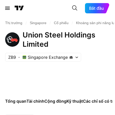
Bắt đầu
/
/
/
Thị trường
Singapore
Cổ phiếu
Khoáng sản phi năng l
Union Steel Holdings
Limited
ZB9
Singapore Exchange
Tổng quan
Tài chính
Cộng đồng
Kỹ thuật
Các chỉ số có tí