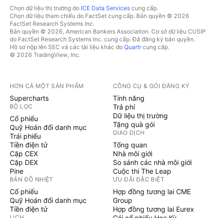
Chọn dữ liệu thị trường do
ICE Data Services
cung cấp.
Chọn dữ liệu tham chiếu do FactSet cung cấp. Bản quyền © 2026
FactSet Research Systems Inc.
Bản quyền © 2026, American Bankers Association. Cơ sở dữ liệu CUSIP
do FactSet Research Systems Inc. cung cấp. Đã đăng ký bản quyền.
Hồ sơ nộp lên SEC và các tài liệu khác do
Quartr
cung cấp.
© 2026 TradingView, Inc.
HƠN CẢ MỘT SẢN PHẨM
CÔNG CỤ & GÓI ĐĂNG KÝ
Supercharts
Tính năng
BỘ LỌC
Trả phí
Dữ liệu thị trường
Cổ phiếu
Tặng quà gói
Quỹ Hoán đổi danh mục
GIAO DỊCH
Trái phiếu
Tiền điện tử
Tổng quan
Cặp CEX
Nhà môi giới
Cặp DEX
So sánh các nhà môi giới
Pine
Cuộc thi The Leap
BẢN ĐỒ NHIỆT
ƯU ĐÃI ĐẶC BIỆT
Cổ phiếu
Hợp đồng tương lai CME
Quỹ Hoán đổi danh mục
Group
Tiền điện tử
Hợp đồng tương lai Eurex
LỊCH
Gói cổ phiếu Hoa Kỳ