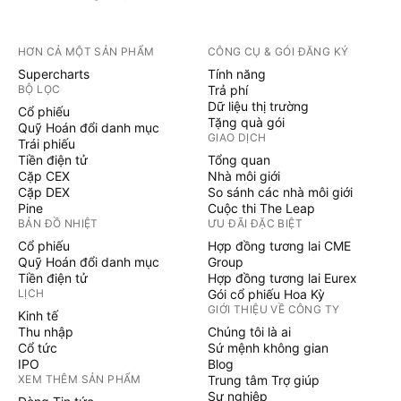
HƠN CẢ MỘT SẢN PHẨM
CÔNG CỤ & GÓI ĐĂNG KÝ
Supercharts
Tính năng
BỘ LỌC
Trả phí
Dữ liệu thị trường
Cổ phiếu
Tặng quà gói
Quỹ Hoán đổi danh mục
GIAO DỊCH
Trái phiếu
Tiền điện tử
Tổng quan
Cặp CEX
Nhà môi giới
Cặp DEX
So sánh các nhà môi giới
Pine
Cuộc thi The Leap
BẢN ĐỒ NHIỆT
ƯU ĐÃI ĐẶC BIỆT
Cổ phiếu
Hợp đồng tương lai CME
Quỹ Hoán đổi danh mục
Group
Tiền điện tử
Hợp đồng tương lai Eurex
LỊCH
Gói cổ phiếu Hoa Kỳ
GIỚI THIỆU VỀ CÔNG TY
Kinh tế
Thu nhập
Chúng tôi là ai
Cổ tức
Sứ mệnh không gian
IPO
Blog
XEM THÊM SẢN PHẨM
Trung tâm Trợ giúp
Sự nghiệp