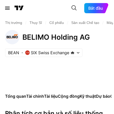
Bắt đầu
/
/
/
/
Thị trường
Thụy Sĩ
Cổ phiếu
Sản xuất Chế tạo
Máy
BELIMO Holding AG
BEAN
SIX Swiss Exchange
Tổng quan
Tài chính
Tài liệu
Cộng đồng
Kỹ thuật
Dự báo
Cá
Phân tích cơ bản và số liệu thống