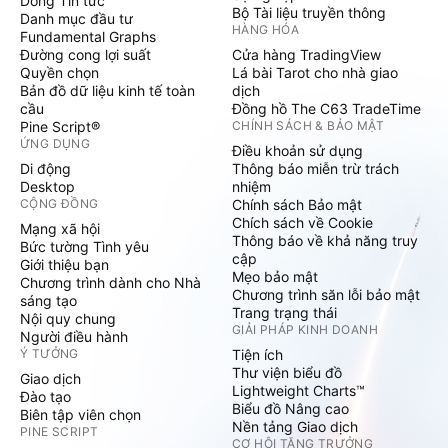
Dòng Tin tức
Bộ Tài liệu truyền thông
Danh mục đầu tư
HÀNG HÓA
Fundamental Graphs
Đường cong lợi suất
Cửa hàng TradingView
Quyền chọn
Lá bài Tarot cho nhà giao
Bản đồ dữ liệu kinh tế toàn
dịch
cầu
Đồng hồ The C63 TradeTime
Pine Script®
CHÍNH SÁCH & BẢO MẬT
ỨNG DỤNG
Điều khoản sử dụng
Di động
Thông báo miễn trừ trách
Desktop
nhiệm
CỘNG ĐỒNG
Chính sách Bảo mật
Chích sách về Cookie
Mạng xã hội
Thông báo về khả năng truy
Bức tường Tình yêu
cập
Giới thiệu bạn
Mẹo bảo mật
Chương trình dành cho Nhà
Chương trình săn lỗi bảo mật
sáng tạo
Trang trạng thái
Nội quy chung
GIẢI PHÁP KINH DOANH
Người điều hành
Ý TƯỞNG
Tiện ích
Thư viện biểu đồ
Giao dịch
Lightweight Charts™
Đào tạo
Biểu đồ Nâng cao
Biên tập viên chọn
Nền tảng Giao dịch
PINE SCRIPT
CƠ HỘI TĂNG TRƯỞNG