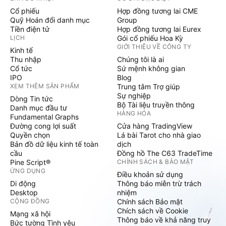
Cổ phiếu
Hợp đồng tương lai CME
Quỹ Hoán đổi danh mục
Group
Tiền điện tử
Hợp đồng tương lai Eurex
LỊCH
Gói cổ phiếu Hoa Kỳ
GIỚI THIỆU VỀ CÔNG TY
Kinh tế
Thu nhập
Chúng tôi là ai
Cổ tức
Sứ mệnh không gian
IPO
Blog
XEM THÊM SẢN PHẨM
Trung tâm Trợ giúp
Sự nghiệp
Dòng Tin tức
Bộ Tài liệu truyền thông
Danh mục đầu tư
HÀNG HÓA
Fundamental Graphs
Đường cong lợi suất
Cửa hàng TradingView
Quyền chọn
Lá bài Tarot cho nhà giao
Bản đồ dữ liệu kinh tế toàn
dịch
cầu
Đồng hồ The C63 TradeTime
Pine Script®
CHÍNH SÁCH & BẢO MẬT
ỨNG DỤNG
Điều khoản sử dụng
Di động
Thông báo miễn trừ trách
Desktop
nhiệm
CỘNG ĐỒNG
Chính sách Bảo mật
Chích sách về Cookie
Mạng xã hội
Thông báo về khả năng truy
Bức tường Tình yêu