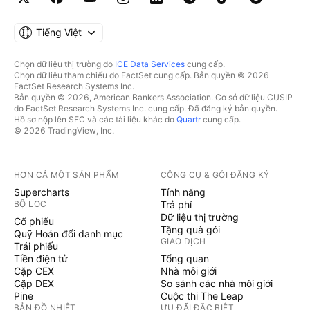
Tiếng Việt
Chọn dữ liệu thị trường do
ICE Data Services
cung cấp.
Chọn dữ liệu tham chiếu do FactSet cung cấp. Bản quyền © 2026
FactSet Research Systems Inc.
Bản quyền © 2026, American Bankers Association. Cơ sở dữ liệu CUSIP
do FactSet Research Systems Inc. cung cấp. Đã đăng ký bản quyền.
Hồ sơ nộp lên SEC và các tài liệu khác do
Quartr
cung cấp.
© 2026 TradingView, Inc.
HƠN CẢ MỘT SẢN PHẨM
CÔNG CỤ & GÓI ĐĂNG KÝ
Supercharts
Tính năng
BỘ LỌC
Trả phí
Dữ liệu thị trường
Cổ phiếu
Tặng quà gói
Quỹ Hoán đổi danh mục
GIAO DỊCH
Trái phiếu
Tiền điện tử
Tổng quan
Cặp CEX
Nhà môi giới
Cặp DEX
So sánh các nhà môi giới
Pine
Cuộc thi The Leap
BẢN ĐỒ NHIỆT
ƯU ĐÃI ĐẶC BIỆT