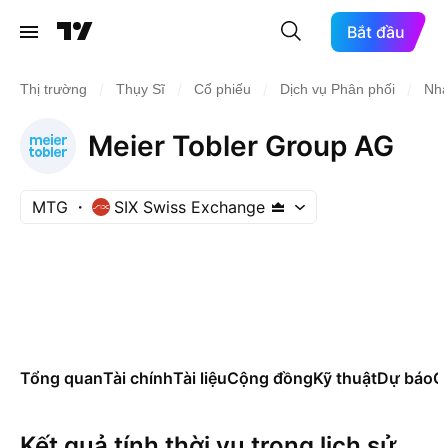
Bắt đầu
/
/
/
/
Thị trường
Thụy Sĩ
Cổ phiếu
Dịch vụ Phân phối
Nhà
Meier Tobler Group AG
MTG
SIX Swiss Exchange
Tổng quan
Tài chính
Tài liệu
Cộng đồng
Kỹ thuật
Dự báo
Cá
Kết quả tính thời vụ trong lịch sử