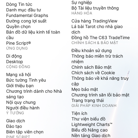
Sự nghiệp
Dòng Tin tức
Bộ Tài liệu truyền thông
Danh mục đầu tư
HÀNG HÓA
Fundamental Graphs
Đường cong lợi suất
Cửa hàng TradingView
Quyền chọn
Lá bài Tarot cho nhà giao
Bản đồ dữ liệu kinh tế toàn
dịch
cầu
Đồng hồ The C63 TradeTime
Pine Script®
CHÍNH SÁCH & BẢO MẬT
ỨNG DỤNG
Điều khoản sử dụng
Di động
Thông báo miễn trừ trách
Desktop
nhiệm
CỘNG ĐỒNG
Chính sách Bảo mật
Chích sách về Cookie
Mạng xã hội
Thông báo về khả năng truy
Bức tường Tình yêu
cập
Giới thiệu bạn
Mẹo bảo mật
Chương trình dành cho Nhà
Chương trình săn lỗi bảo mật
sáng tạo
Trang trạng thái
Nội quy chung
GIẢI PHÁP KINH DOANH
Người điều hành
Ý TƯỞNG
Tiện ích
Thư viện biểu đồ
Giao dịch
Lightweight Charts™
Đào tạo
Biểu đồ Nâng cao
Biên tập viên chọn
Nền tảng Giao dịch
PINE SCRIPT