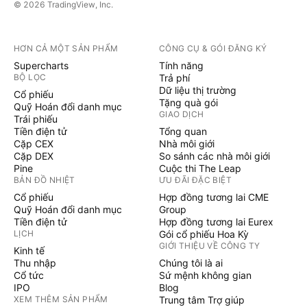
© 2026 TradingView, Inc.
HƠN CẢ MỘT SẢN PHẨM
CÔNG CỤ & GÓI ĐĂNG KÝ
Supercharts
Tính năng
BỘ LỌC
Trả phí
Dữ liệu thị trường
Cổ phiếu
Tặng quà gói
Quỹ Hoán đổi danh mục
GIAO DỊCH
Trái phiếu
Tiền điện tử
Tổng quan
Cặp CEX
Nhà môi giới
Cặp DEX
So sánh các nhà môi giới
Pine
Cuộc thi The Leap
BẢN ĐỒ NHIỆT
ƯU ĐÃI ĐẶC BIỆT
Cổ phiếu
Hợp đồng tương lai CME
Quỹ Hoán đổi danh mục
Group
Tiền điện tử
Hợp đồng tương lai Eurex
LỊCH
Gói cổ phiếu Hoa Kỳ
GIỚI THIỆU VỀ CÔNG TY
Kinh tế
Thu nhập
Chúng tôi là ai
Cổ tức
Sứ mệnh không gian
IPO
Blog
XEM THÊM SẢN PHẨM
Trung tâm Trợ giúp