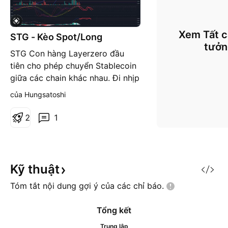
Xem Tất c
STG - Kèo Spot/Long
tưở
STG Con hàng Layerzero đầu
tiên cho phép chuyển Stablecoin
giữa các chain khác nhau. Đi nhịp
tăng đầu tiên Đã gọi vốn 125tr$
của Hungsatoshi
Giảm từ đỉnh 4$ về 0.35$ và nằm
dài ở đó 2 tháng (đủ để MM gom
2
1
hàng) List Binance 15 ngày. Tạo
đáy 0.5$ Đã tăng 40% lên 7$
hôm nay vào lúc BTC sml cho
thấy cầu tăng mạnh.
Kỹ
thuật
Tóm tắt nội dung gợi ý của các chỉ
báo.
Tổng kết
Trung lập