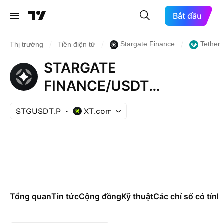
Bắt đầu
/
/
/
Stargate Finance
Tether
Thị trường
Tiền điện tử
STARGATE
FINANCE/USDT
PERPETUAL SWAP
STGUSDT.P
XT.com
CONTRACT
Tổng quan
Tin tức
Cộng đồng
Kỹ thuật
Các chỉ số có tính