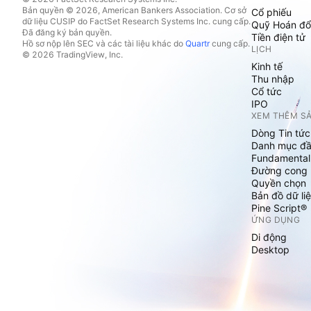
Bản quyền © 2026, American Bankers Association. Cơ sở
Cổ phiếu
dữ liệu CUSIP do FactSet Research Systems Inc. cung cấp.
Quỹ Hoán đổ
Đã đăng ký bản quyền.
Tiền điện tử
Hồ sơ nộp lên SEC và các tài liệu khác do
Quartr
cung cấp.
LỊCH
© 2026 TradingView, Inc.
Kinh tế
Thu nhập
Cổ tức
IPO
XEM THÊM S
Dòng Tin tức
Danh mục đầ
Fundamental
Đường cong l
Quyền chọn
Bản đồ dữ liệ
Pine Script®
ỨNG DỤNG
Di động
Desktop