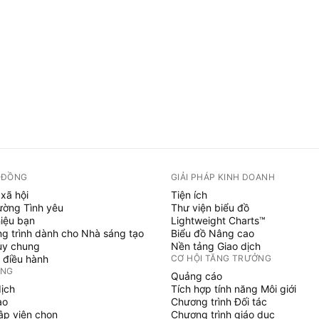
 ĐỒNG
GIẢI PHÁP KINH DOANH
xã hội
Tiện ích
ường Tình yêu
Thư viện biểu đồ
hiệu bạn
Lightweight Charts™
g trình dành cho Nhà sáng tạo
Biểu đồ Nâng cao
uy chung
Nền tảng Giao dịch
 điều hành
CƠ HỘI TĂNG TRƯỞNG
ỞNG
Quảng cáo
dịch
Tích hợp tính năng Môi giới
ạo
Chương trình Đối tác
tập viên chọn
Chương trình giáo dục