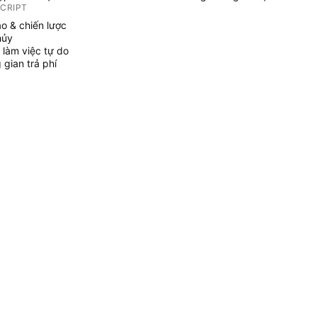
SCRIPT
áo & chiến lược
hủy
 làm việc tự do
gian trả phí