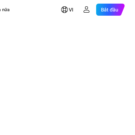
VI
Bắt đầu
 nữa