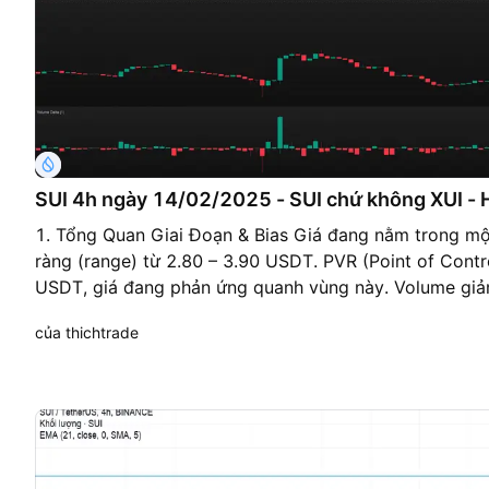
SUI 4h ngày 14/02/2025 - SUI chứ không XUI - H
1. Tổng Quan Giai Đoạn & Bias Giá đang nằm trong mộ
ràng (range) từ 2.80 – 3.90 USDT. PVR (Point of Cont
USDT, giá đang phản ứng quanh vùng này. Volume giả
có dấu hiệu bùng nổ mạnh. CVD & Delta: CVD dương 
của thichtrade
mua đột biến. Bias ban đầu: Tích lũy với xác suất cao.
UTAD Spring có xảy ra không? Có một pha dò đáy qua
bật lên. Volume giai đoạn này khá cao, nhưng không tạ
giá giữ trên 3.20 USDT, có thể xem là Test Spring yế
Giá chạm 3.90 USDT nhưng chưa thấy rejection mạnh 
tiếp tục lên 3.90-4.10 với volume yếu, có thể nghi n