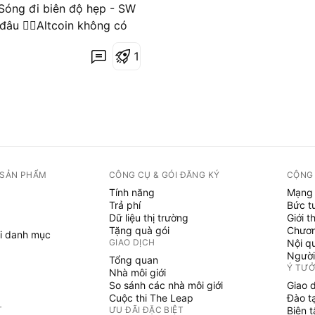
Sóng đi biên độ hẹp - SW
đâu 👉🏻Altcoin không có
xu hướng đi NGANG và TỤT
1
dần 20-30% nhóm coin của
p pháp hóa tiền điện tử
 xu hướng hồi - LONG NHẸ
T ✅Nhóm coin biến động
A, KEY
 SẢN PHẨM
CÔNG CỤ & GÓI ĐĂNG KÝ
CỘNG
Tính năng
Mạng 
Trả phí
Bức t
Dữ liệu thị trường
Giới t
Tặng quà gói
Chươn
i danh mục
GIAO DỊCH
Nội q
Người
Tổng quan
Ý TƯ
Nhà môi giới
So sánh các nhà môi giới
Giao 
Cuộc thi The Leap
Đào t
T
ƯU ĐÃI ĐẶC BIỆT
Biên 