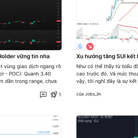
G
i
á
older vững tin nha
Xu hướng tăng SUI kết 
x
u
t vùng giao dịch ngang rõ
Như có thể thấy từ biểu đ
ố
rol - POC): Quanh 3.40
cao trước đó. Và mức thoá
n
g
m dần trong range, chưa
vậy, tôi nghĩ đây là sự kế
nhẹ nhưng không có lực
là mặt chính Nếu nó giảm 
của Jobs_lin
1
 2. Kiểm Tra Spring &
đó TP1 được đặt ở mức 1,
nh 2.80 USDT trước khi
mới được hình thành trong
o Spring mạnh. Hiện tại
gì xảy ra tiếp theo. Chờ x
u. UTAD có xảy ra không?
#Thị trường tiền điện tử có
với volume cao. Nếu giá
động Phân tích này là nhậ
gờ UTAD. Chưa có UTAD rõ
đầu tư nào, vì vậy vui lò