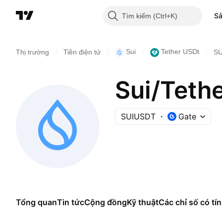
S
Tìm kiếm
/
/
/
/
Sui
Tether USDt
Thị trường
Tiền điện tử
S
Sui/Teth
SUIUSDT
Gate
Tổng quan
Tin tức
Cộng đồng
Kỹ thuật
Các chỉ số có tín