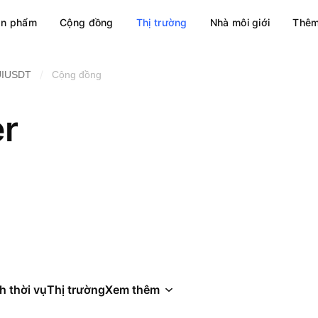
ản phẩm
Cộng đồng
Thị trường
Nhà môi giới
Thêm
/
UIUSDT
Cộng đồng
er
h thời vụ
Thị trường
Xem thêm