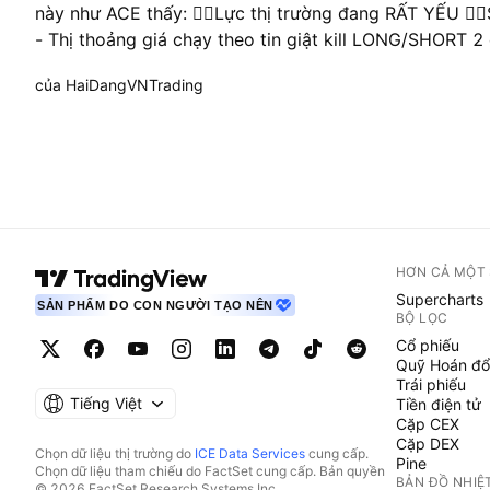
này như ACE thấy: 👉🏻Lực thị trường đang RẤT YẾU 👉
- Thị thoảng giá chạy theo tin giật kill LONG/SHORT 2 
coin nào tăng trưởng mạnh 👉🏻Thị trường đang cho 
của HaiDangVNTrading
TỪ TỪ 💎Với SPOT: 👉🏻Nhà đầu tư nên cân nhắc mua 
Hồng Kông và China để chuẩn bị đón tin Hồng Kông hợ
từ 1/6/2023 💎Với Futures: ✅Ngắn hạn thị trường cho
✅Xu hướng TRUNG và DÀI HẠN hiện tại đang là SHOR
mạnh trong ngày: COCOS, KAVA, ACH, GMT, CFX, ARP
HƠN CẢ MỘT
Supercharts
SẢN PHẨM DO CON NGƯỜI TẠO NÊN
BỘ LỌC
Cổ phiếu
Quỹ Hoán đổ
Trái phiếu
Tiếng Việt
Tiền điện tử
Cặp CEX
Cặp DEX
Chọn dữ liệu thị trường do
ICE Data Services
cung cấp.
Pine
Chọn dữ liệu tham chiếu do FactSet cung cấp. Bản quyền
BẢN ĐỒ NHIỆ
© 2026 FactSet Research Systems Inc.