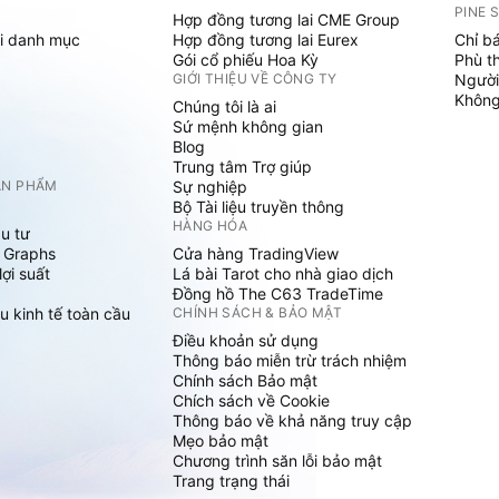
PINE 
Hợp đồng tương lai CME Group
i danh mục
Hợp đồng tương lai Eurex
Chỉ b
Gói cổ phiếu Hoa Kỳ
Phù t
GIỚI THIỆU VỀ CÔNG TY
Người
Không 
Chúng tôi là ai
Sứ mệnh không gian
Blog
Trung tâm Trợ giúp
ẢN PHẨM
Sự nghiệp
Bộ Tài liệu truyền thông
HÀNG HÓA
u tư
 Graphs
Cửa hàng TradingView
ợi suất
Lá bài Tarot cho nhà giao dịch
Đồng hồ The C63 TradeTime
u kinh tế toàn cầu
CHÍNH SÁCH & BẢO MẬT
Điều khoản sử dụng
Thông báo miễn trừ trách nhiệm
Chính sách Bảo mật
Chích sách về Cookie
Thông báo về khả năng truy cập
Mẹo bảo mật
Chương trình săn lỗi bảo mật
Trang trạng thái