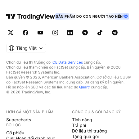
SẢN PHẨM DO CON NGƯỜI TẠO NÊN
Tiếng Việt
Chọn dữ liệu thị trường do
ICE Data Services
cung cấp.
Chọn dữ liệu tham chiếu do FactSet cung cấp. Bản quyền © 2026
FactSet Research Systems Inc.
Bản quyền © 2026, American Bankers Association. Cơ sở dữ liệu CUSIP
do FactSet Research Systems Inc. cung cấp. Đã đăng ký bản quyền.
Hồ sơ nộp lên SEC và các tài liệu khác do
Quartr
cung cấp.
© 2026 TradingView, Inc.
HƠN CẢ MỘT SẢN PHẨM
CÔNG CỤ & GÓI ĐĂNG KÝ
Supercharts
Tính năng
BỘ LỌC
Trả phí
Dữ liệu thị trường
Cổ phiếu
Tặng quà gói
Quỹ Hoán đổi danh mục