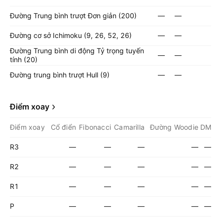
Đường Trung bình trượt Đơn giản (200)
—
—
Đường cơ sở Ichimoku (9, 26, 52, 26)
—
—
Đường Trung bình di động Tỷ trọng tuyến
—
—
tính (20)
Đường trung bình trượt Hull (9)
—
—
Điểm xoay
Điểm xoay
Cổ điển
Fibonacci
Camarilla
Đường Woodie
DM
R3
—
—
—
—
—
R2
—
—
—
—
—
R1
—
—
—
—
—
P
—
—
—
—
—