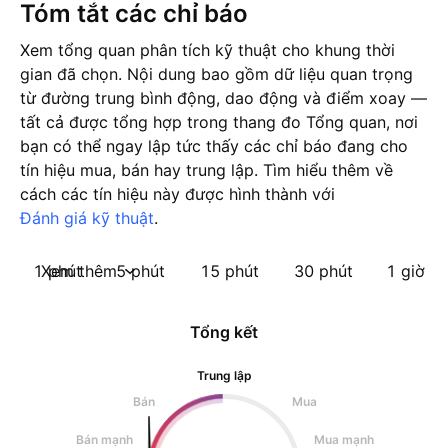
Tóm tắt các chỉ báo
Xem tổng quan phân tích kỹ thuật cho khung thời
gian đã chọn. Nội dung bao gồm dữ liệu quan trọng
từ đường trung bình động, dao động và điểm xoay —
tất cả được tổng hợp trong thang đo Tổng quan, nơi
bạn có thể ngay lập tức thấy các chỉ báo đang cho
tín hiệu mua, bán hay trung lập. Tìm hiểu thêm về
cách các tín hiệu này được hình thành với
Đánh giá kỹ thuật
.
1 phút
Xem thêm
5 phút
15 phút
30 phút
1 giờ
Tổng kết
Trung lập
Bán
Mua
Bán mạnh
Mua mạnh