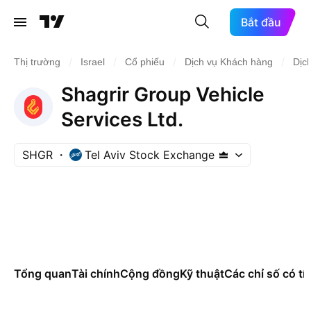
Bắt đầu
/
/
/
/
Thị trường
Israel
Cổ phiếu
Dịch vụ Khách hàng
Dịc
Shagrir Group Vehicle
Services Ltd.
SHGR
Tel Aviv Stock Exchange
Tổng quan
Tài chính
Cộng đồng
Kỹ thuật
Các chỉ số có tí