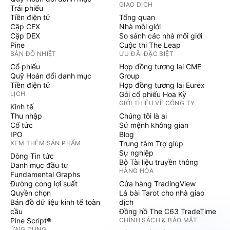
GIAO DỊCH
Trái phiếu
Tiền điện tử
Tổng quan
Cặp CEX
Nhà môi giới
Cặp DEX
So sánh các nhà môi giới
Pine
Cuộc thi The Leap
BẢN ĐỒ NHIỆT
ƯU ĐÃI ĐẶC BIỆT
Cổ phiếu
Hợp đồng tương lai CME
Quỹ Hoán đổi danh mục
Group
Tiền điện tử
Hợp đồng tương lai Eurex
LỊCH
Gói cổ phiếu Hoa Kỳ
GIỚI THIỆU VỀ CÔNG TY
Kinh tế
Thu nhập
Chúng tôi là ai
Cổ tức
Sứ mệnh không gian
IPO
Blog
XEM THÊM SẢN PHẨM
Trung tâm Trợ giúp
Sự nghiệp
Dòng Tin tức
Bộ Tài liệu truyền thông
Danh mục đầu tư
HÀNG HÓA
Fundamental Graphs
Đường cong lợi suất
Cửa hàng TradingView
Quyền chọn
Lá bài Tarot cho nhà giao
Bản đồ dữ liệu kinh tế toàn
dịch
cầu
Đồng hồ The C63 TradeTime
Pine Script®
CHÍNH SÁCH & BẢO MẬT
ỨNG DỤNG