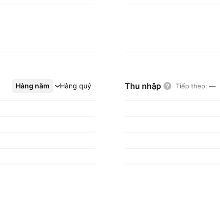
Thu nhập
Hàng năm
Xem thêm
Hàng quý
Tiếp theo
:
—