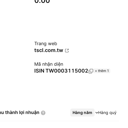
0.00
Trang web
tscl.com.tw
Mã nhận diện
ISIN
TW0003115002
+ thêm 1
hu thành lợi
nhuận
Hàng năm
Xem thêm
Hàng quý