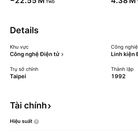
‪−22.55 M‬
‪4.38 M‬
TWD
Details
Khu vực
Công nghi
Công nghệ Điện tử
Linh kiện 
Trụ sở chính
Thành lập
Taipei
1992
Tài
chính
Hiệu
suất