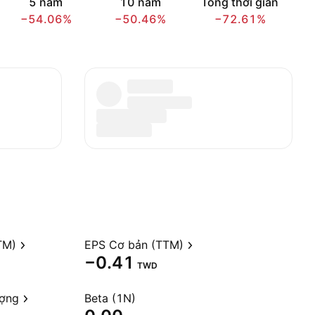
5 năm
10 năm
Tổng thời gian
−54.06%
−50.46%
−72.61%
TM)
EPS Cơ bản (TTM)
−0.41
TWD
ượng
Beta (1N)