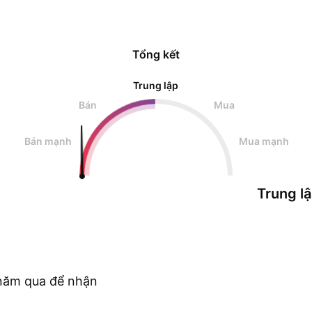
Tổng kết
Trung lập
Bán
Mua
Bán mạnh
Mua mạnh
Trung l
c năm qua để nhận