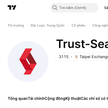
S
Tìm kiếm
/
/
/
Thị trường
Đài Loan, Trung Quốc
Cổ phiếu
Công nghệ
Trust-Sea
3115
Taipei Exchang
Tổng quan
Tài chính
Cộng đồng
Kỹ thuật
Các chỉ số có t