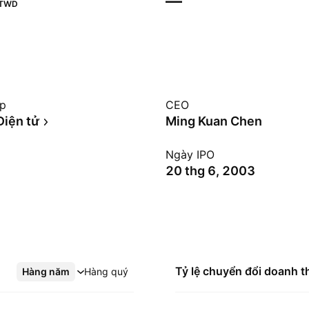
—
TWD
ệp
CEO
Điện tử
Ming Kuan Chen
Ngày IPO
20 thg 6, 2003
Tỷ lệ chuyển đổi doanh t
Hàng năm
Xem thêm
Hàng quý