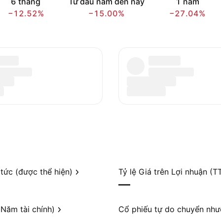
6 tháng
Từ đầu năm đến nay
1 năm
−12.52%
−15.00%
−27.04%
 tức (được thể hiện)
Tỷ lệ Giá trên Lợi nhuận (T
—
Năm tài chính)
Cổ phiếu tự do chuyển nh