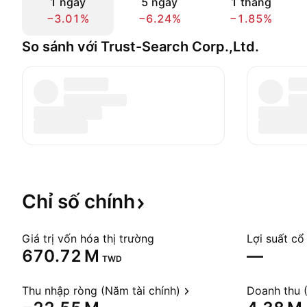
1 ngày
5 ngày
1 tháng
−3.01%
−6.24%
−1.85%
So sánh với Trust-Search Corp.,Ltd.
Chỉ số
chính
Giá trị vốn hóa thị trường
Lợi suất cổ
‪670.72 M‬
—
TWD
Thu nhập ròng (Năm tài chính)
Doanh thu (