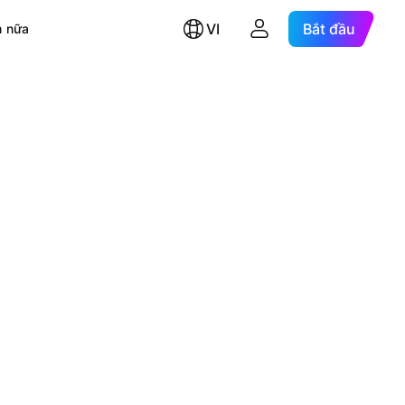
VI
Bắt đầu
 nữa