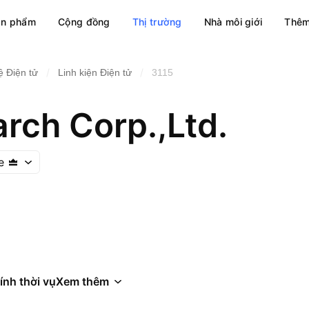
ản phẩm
Cộng đồng
Thị trường
Nhà môi giới
Thêm
/
/
 Điện tử
Linh kiện Điện tử
3115
rch Corp.,Ltd.
e
ính thời vụ
Xem thêm