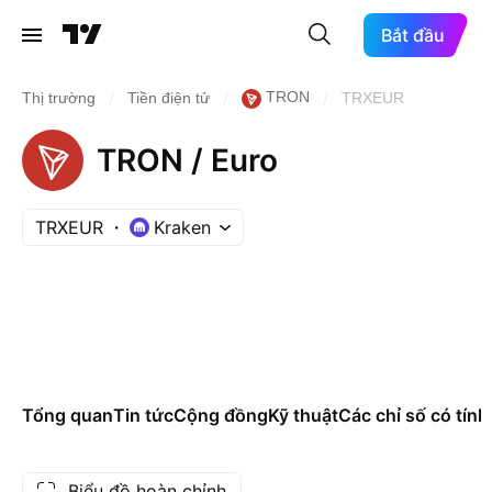
Bắt đầu
/
/
/
TRON
Thị trường
Tiền điện tử
TRXEUR
TRON / Euro
TRXEUR
Kraken
Tổng quan
Tin tức
Cộng đồng
Kỹ thuật
Các chỉ số có tính
Biểu đồ hoàn chỉnh