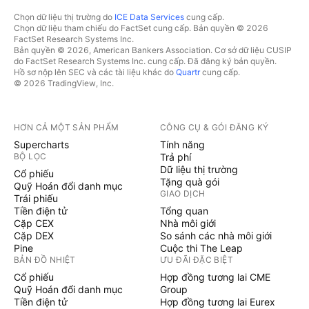
Chọn dữ liệu thị trường do
ICE Data Services
cung cấp.
Chọn dữ liệu tham chiếu do FactSet cung cấp. Bản quyền © 2026
FactSet Research Systems Inc.
Bản quyền © 2026, American Bankers Association. Cơ sở dữ liệu CUSIP
do FactSet Research Systems Inc. cung cấp. Đã đăng ký bản quyền.
Hồ sơ nộp lên SEC và các tài liệu khác do
Quartr
cung cấp.
© 2026 TradingView, Inc.
HƠN CẢ MỘT SẢN PHẨM
CÔNG CỤ & GÓI ĐĂNG KÝ
Supercharts
Tính năng
BỘ LỌC
Trả phí
Dữ liệu thị trường
Cổ phiếu
Tặng quà gói
Quỹ Hoán đổi danh mục
GIAO DỊCH
Trái phiếu
Tiền điện tử
Tổng quan
Cặp CEX
Nhà môi giới
Cặp DEX
So sánh các nhà môi giới
Pine
Cuộc thi The Leap
BẢN ĐỒ NHIỆT
ƯU ĐÃI ĐẶC BIỆT
Cổ phiếu
Hợp đồng tương lai CME
Quỹ Hoán đổi danh mục
Group
Tiền điện tử
Hợp đồng tương lai Eurex