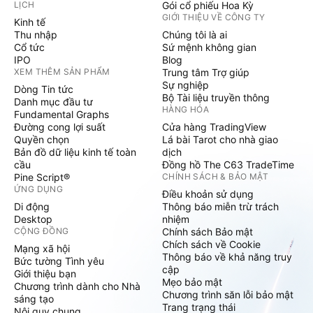
LỊCH
Gói cổ phiếu Hoa Kỳ
GIỚI THIỆU VỀ CÔNG TY
Kinh tế
Thu nhập
Chúng tôi là ai
Cổ tức
Sứ mệnh không gian
IPO
Blog
XEM THÊM SẢN PHẨM
Trung tâm Trợ giúp
Sự nghiệp
Dòng Tin tức
Bộ Tài liệu truyền thông
Danh mục đầu tư
HÀNG HÓA
Fundamental Graphs
Đường cong lợi suất
Cửa hàng TradingView
Quyền chọn
Lá bài Tarot cho nhà giao
Bản đồ dữ liệu kinh tế toàn
dịch
cầu
Đồng hồ The C63 TradeTime
Pine Script®
CHÍNH SÁCH & BẢO MẬT
ỨNG DỤNG
Điều khoản sử dụng
Di động
Thông báo miễn trừ trách
Desktop
nhiệm
CỘNG ĐỒNG
Chính sách Bảo mật
Chích sách về Cookie
Mạng xã hội
Thông báo về khả năng truy
Bức tường Tình yêu
cập
Giới thiệu bạn
Mẹo bảo mật
Chương trình dành cho Nhà
Chương trình săn lỗi bảo mật
sáng tạo
Trang trạng thái
Nội quy chung