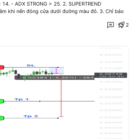
th: 14. - ADX STRONG > 25. 2. SUPERTREND
ảm khi nến đóng cửa dưới đường màu đỏ. 3. Chỉ báo
 hướng giảm khi nến đóng cửa trên đường MA. 4.
2
N: từ chối giá ở đường Supertrend khung thời gian