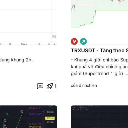
G
i
á
TRXUSDT - Tăng theo 
l
ê
 dụng khung 2h .
- Khung 4 giờ: chỉ báo Su
n
khi phá vỡ điều chỉnh giảm
giảm (Supertrend 1 giờ) ...X
dùng giao dịch tự động o
của dinhchien
1