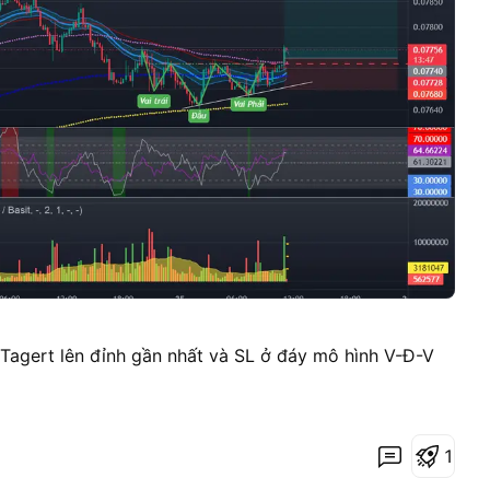
gert lên đỉnh gần nhất và SL ở đáy mô hình V-Đ-V
1