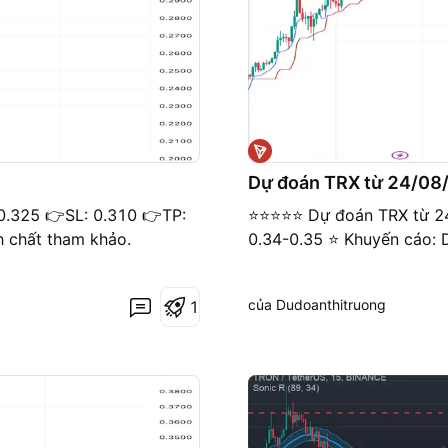
Dự đoán TRX từ 24/08
0-0.325 👉SL: 0.310 👉TP:
⭐️⭐️⭐️⭐️⭐️ Dự đoán TRX từ 
h chất tham khảo.
0.34-0.35 ⭐️ Khuyến cáo: 
của Dudoanthitruong
1