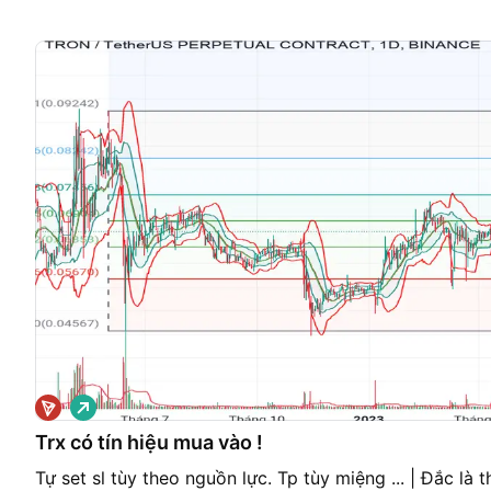
G
i
á
Trx có tín hiệu mua vào !
l
ê
Tự set sl tùy theo nguồn lực. Tp tùy miệng ... | Đắc là t
n