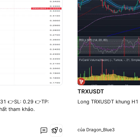
TRXUSDT
0.31 👉SL: 0.29 👉TP:
Long TRXUSDT khung H1 Ta
chất tham khảo.
của Dragon_Blue3
0