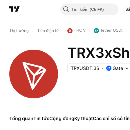
S
Tìm kiếm
/
/
/
/
TRON
Tether USDt
Thị trường
Tiền điện tử
TRX3xSho
TRXUSDT.3S
Gate
Tổng quan
Tin tức
Cộng đồng
Kỹ thuật
Các chỉ số có tín