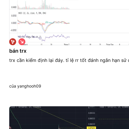
G
i
á
bán trx
x
u
trx cần kiểm định lại đáy. tỉ lệ rr tốt đánh ngắn hạn sử
ố
n
g
của yanghooh09