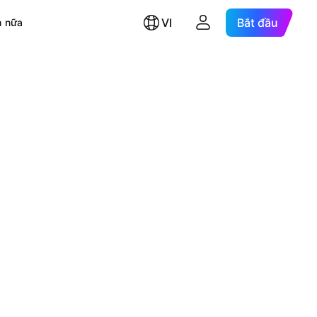
VI
Bắt đầu
 nữa