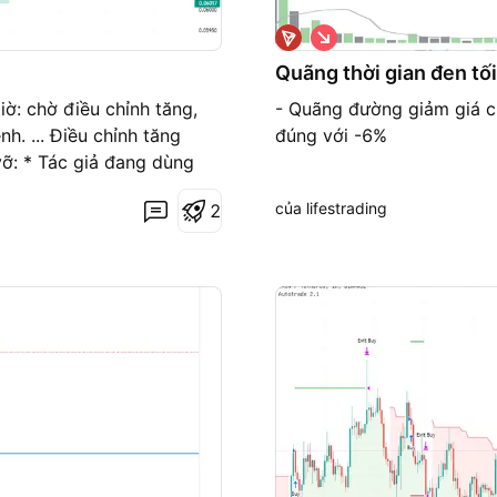
G
i
á
Quãng thời gian đen tối
x
u
 chờ điều chỉnh tăng,
- Quãng đường giảm giá củ
ố
̂nh. ... Điều chỉnh tăng
đúng với -6%
n
g
vỡ: * Tác giả đang dùng
ew > Webhook > Binance
của lifestrading
2