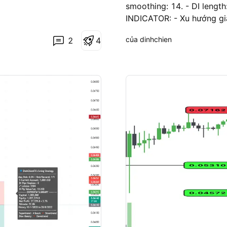
smoothing: 14. - DI leng
n
g
INDICATOR: - Xu hướng gi
MOVING AVERAGE: 50 - Xu
của dinhchien
2
4
OPEN POSITION RULE: - BÁ
hiện tại.