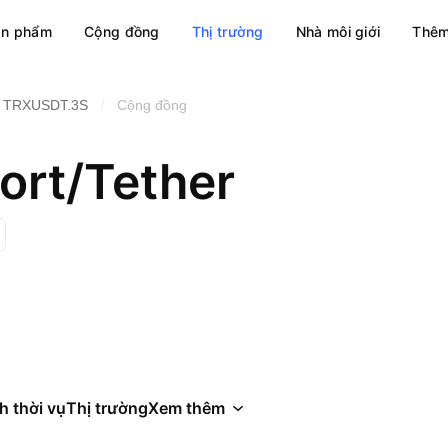
ản phẩm
Cộng đồng
Thị trường
Nhà môi giới
Thêm
/
TRXUSDT.3S
Cộng đồng
rt/Tether
h thời vụ
Thị trường
Xem thêm