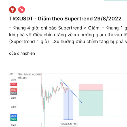
G
i
á
TRXUSDT - Giảm theo Supertrend 29/8/2022
x
u
- Khung 4 giờ: chỉ báo Supertrend > Giảm. - Khung 1 giờ:
ố
khi phá vỡ điều chỉnh tăng về xu hướng giảm thì vào lẹ
n
g
(Supertrend 1 giờ) ...Xu hướng điều chỉnh tăng bị phá 
giao dịch tự động ở sàn Binance Future. Tradingvi
của dinhchien
future.