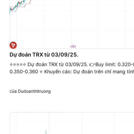
Dự đoán TRX từ 03/09/25.
⭐️⭐️⭐️⭐️⭐️ Dự đoán TRX từ 03/09/25. 👉Buy limit: 0.32
0.350-0.360 ⭐️ Khuyến cáo: Dự đoán trên chỉ mang tín
của Dudoanthitruong