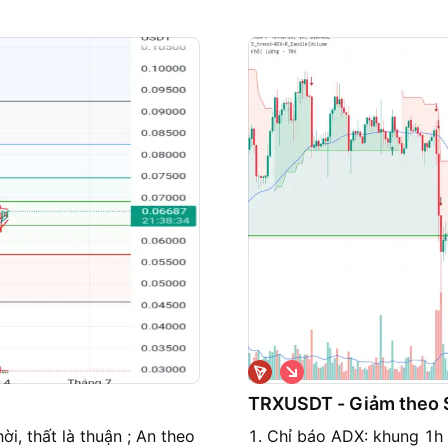
G
i
á
TRXUSDT - Giảm theo 
x
u
hời, thất là thuận ; An theo
1. Chỉ báo ADX: khung 1h
ố