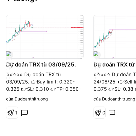
Dự đoán TRX từ 03/09/25.
Dự đoán TRX từ
⭐️⭐️⭐️⭐️⭐️ Dự đoán TRX từ
⭐️⭐️⭐️⭐️⭐️ Dự đoán 
03/09/25. 👉Buy limit: 0.320-
24/08/25. 👉Sell l
0.325 👉SL: 0.310 👉TP: 0.350-
0.375 👉SL: 0.38 
0.360 ⭐️ Khuyến cáo: Dự đoán
0.35 ⭐️ Khuyến cá
của Dudoanthitruong
của Dudoanthitruong
trên chỉ mang tính chất tham
chỉ mang tính chấ
khảo.
1
0