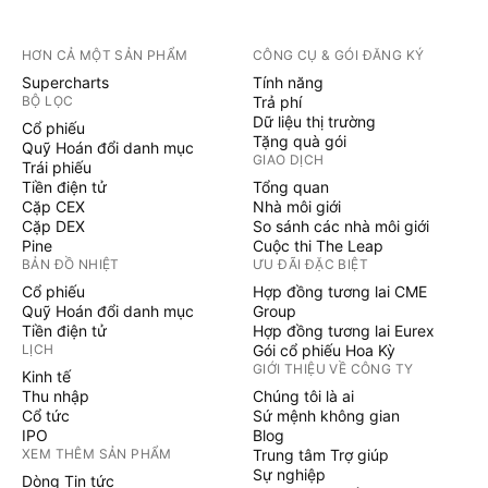
HƠN CẢ MỘT SẢN PHẨM
CÔNG CỤ & GÓI ĐĂNG KÝ
Supercharts
Tính năng
BỘ LỌC
Trả phí
Dữ liệu thị trường
Cổ phiếu
Tặng quà gói
Quỹ Hoán đổi danh mục
GIAO DỊCH
Trái phiếu
Tiền điện tử
Tổng quan
Cặp CEX
Nhà môi giới
Cặp DEX
So sánh các nhà môi giới
Pine
Cuộc thi The Leap
BẢN ĐỒ NHIỆT
ƯU ĐÃI ĐẶC BIỆT
Cổ phiếu
Hợp đồng tương lai CME
Quỹ Hoán đổi danh mục
Group
Tiền điện tử
Hợp đồng tương lai Eurex
LỊCH
Gói cổ phiếu Hoa Kỳ
GIỚI THIỆU VỀ CÔNG TY
Kinh tế
Thu nhập
Chúng tôi là ai
Cổ tức
Sứ mệnh không gian
IPO
Blog
XEM THÊM SẢN PHẨM
Trung tâm Trợ giúp
Sự nghiệp
Dòng Tin tức