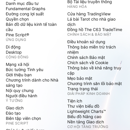
Bộ Tài liệu truyền thông
Danh mục đầu tư
HÀNG HÓA
Fundamental Graphs
Đường cong lợi suất
Cửa hàng TradingView
Quyền chọn
Lá bài Tarot cho nhà giao
Bản đồ dữ liệu kinh tế toàn
dịch
cầu
Đồng hồ The C63 TradeTime
Pine Script®
CHÍNH SÁCH & BẢO MẬT
ỨNG DỤNG
Điều khoản sử dụng
Di động
Thông báo miễn trừ trách
Desktop
nhiệm
CỘNG ĐỒNG
Chính sách Bảo mật
Chích sách về Cookie
Mạng xã hội
Thông báo về khả năng truy
Bức tường Tình yêu
cập
Giới thiệu bạn
Mẹo bảo mật
Chương trình dành cho Nhà
Chương trình săn lỗi bảo mật
sáng tạo
Trang trạng thái
Nội quy chung
GIẢI PHÁP KINH DOANH
Người điều hành
Ý TƯỞNG
Tiện ích
Thư viện biểu đồ
Giao dịch
Lightweight Charts™
Đào tạo
Biểu đồ Nâng cao
Biên tập viên chọn
Nền tảng Giao dịch
PINE SCRIPT
CƠ HỘI TĂNG TRƯỞNG