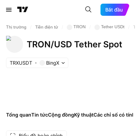
Bắt đầu
/
/
/
/
TRON
Tether USDt
Thị trường
Tiền điện tử
TRON/USD Tether Spot
TRXUSDT
BingX
Tổng quan
Tin tức
Cộng đồng
Kỹ thuật
Các chỉ số có tính
Biểu đồ hoàn chỉnh