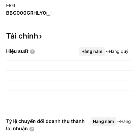
FIGI
BBG000GRHLY0
Tài
chính
Hiệu
suất
Hàng năm
Xem thêm
Hàng quý
Tỷ lệ chuyển đổi doanh thu thành
Hàng năm
Xem thêm
Hàng q
lợi
nhuận