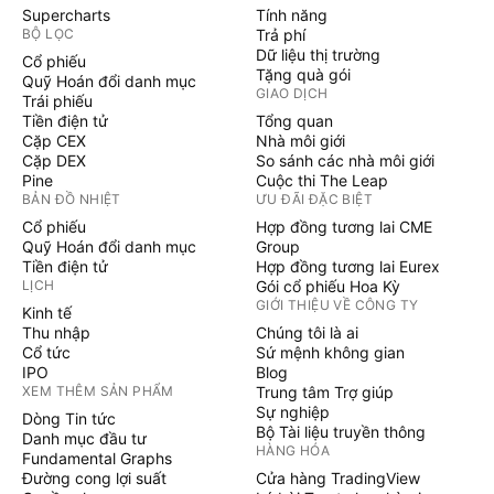
Supercharts
Tính năng
BỘ LỌC
Trả phí
Dữ liệu thị trường
Cổ phiếu
Tặng quà gói
Quỹ Hoán đổi danh mục
GIAO DỊCH
Trái phiếu
Tiền điện tử
Tổng quan
Cặp CEX
Nhà môi giới
Cặp DEX
So sánh các nhà môi giới
Pine
Cuộc thi The Leap
BẢN ĐỒ NHIỆT
ƯU ĐÃI ĐẶC BIỆT
Cổ phiếu
Hợp đồng tương lai CME
Quỹ Hoán đổi danh mục
Group
Tiền điện tử
Hợp đồng tương lai Eurex
LỊCH
Gói cổ phiếu Hoa Kỳ
GIỚI THIỆU VỀ CÔNG TY
Kinh tế
Thu nhập
Chúng tôi là ai
Cổ tức
Sứ mệnh không gian
IPO
Blog
XEM THÊM SẢN PHẨM
Trung tâm Trợ giúp
Sự nghiệp
Dòng Tin tức
Bộ Tài liệu truyền thông
Danh mục đầu tư
HÀNG HÓA
Fundamental Graphs
Đường cong lợi suất
Cửa hàng TradingView