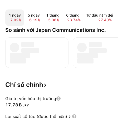
1 ngày
5 ngày
1 tháng
6 tháng
Từ đầu năm đến n
−7.02%
−6.19%
−5.36%
−23.74%
−27.40%
So sánh với Japan Communications Inc.
Chỉ số
chính
Giá trị vốn hóa thị trường
‪17.78 B‬
JPY
Lợi suất cổ tức (được thể hiện)