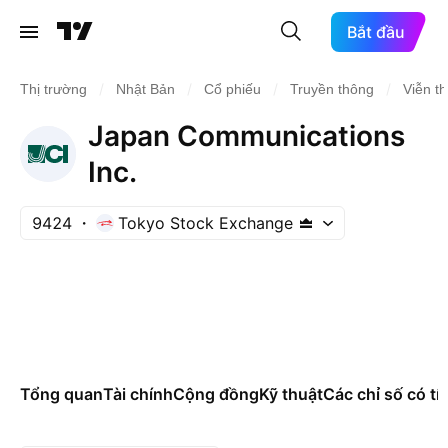
Bắt đầu
/
/
/
/
Thị trường
Nhật Bản
Cổ phiếu
Truyền thông
Viễn t
Japan Communications
Inc.
9424
Tokyo Stock Exchange
Tổng quan
Tài chính
Cộng đồng
Kỹ thuật
Các chỉ số có tí