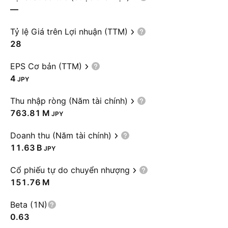
—
Tỷ lệ Giá trên Lợi nhuận (TTM)
28
EPS Cơ bản (TTM)
4
JPY
Thu nhập ròng (Năm tài chính)
‪763.81 M‬
JPY
Doanh thu (Năm tài chính)
‪11.63 B‬
JPY
Cổ phiếu tự do chuyển nhượng
‪151.76 M‬
Beta (1N)
0.63