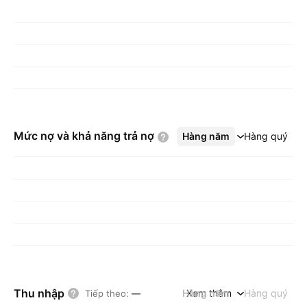
Mức nợ và khả năng trả
nợ
Hàng năm
Xem thêm
Hàng quý
Thu nhập
Hàng năm
Xem thêm
Hàng quý
Tiếp theo
:
—