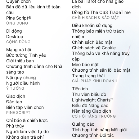
Quyền chọn
Lá bài Tarot cho nhà giao
Bản đồ dữ liệu kinh tế toàn
dịch
cầu
Đồng hồ The C63 TradeTime
Pine Script®
CHÍNH SÁCH & BẢO MẬT
ỨNG DỤNG
Điều khoản sử dụng
Di động
Thông báo miễn trừ trách
Desktop
nhiệm
CỘNG ĐỒNG
Chính sách Bảo mật
Chích sách về Cookie
Mạng xã hội
Thông báo về khả năng truy
Bức tường Tình yêu
cập
Giới thiệu bạn
Mẹo bảo mật
Chương trình dành cho Nhà
Chương trình săn lỗi bảo mật
sáng tạo
Trang trạng thái
Nội quy chung
GIẢI PHÁP KINH DOANH
Người điều hành
Ý TƯỞNG
Tiện ích
Thư viện biểu đồ
Giao dịch
Lightweight Charts™
Đào tạo
Biểu đồ Nâng cao
Biên tập viên chọn
Nền tảng Giao dịch
PINE SCRIPT
CƠ HỘI TĂNG TRƯỞNG
Chỉ báo & chiến lược
Quảng cáo
Phù thủy
Tích hợp tính năng Môi giới
Người làm việc tự do
Chương trình Đối tác
Không gian trả phí