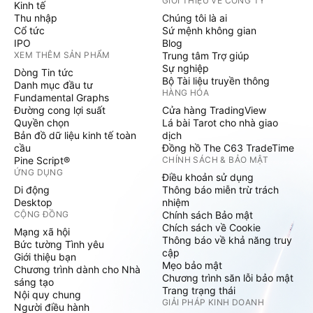
GIỚI THIỆU VỀ CÔNG TY
Kinh tế
Thu nhập
Chúng tôi là ai
Cổ tức
Sứ mệnh không gian
IPO
Blog
XEM THÊM SẢN PHẨM
Trung tâm Trợ giúp
Sự nghiệp
Dòng Tin tức
Bộ Tài liệu truyền thông
Danh mục đầu tư
HÀNG HÓA
Fundamental Graphs
Đường cong lợi suất
Cửa hàng TradingView
Quyền chọn
Lá bài Tarot cho nhà giao
Bản đồ dữ liệu kinh tế toàn
dịch
cầu
Đồng hồ The C63 TradeTime
Pine Script®
CHÍNH SÁCH & BẢO MẬT
ỨNG DỤNG
Điều khoản sử dụng
Di động
Thông báo miễn trừ trách
Desktop
nhiệm
CỘNG ĐỒNG
Chính sách Bảo mật
Chích sách về Cookie
Mạng xã hội
Thông báo về khả năng truy
Bức tường Tình yêu
cập
Giới thiệu bạn
Mẹo bảo mật
Chương trình dành cho Nhà
Chương trình săn lỗi bảo mật
sáng tạo
Trang trạng thái
Nội quy chung
GIẢI PHÁP KINH DOANH
Người điều hành