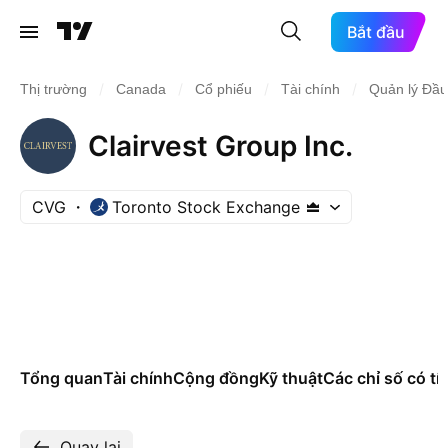
Bắt đầu
/
/
/
/
Thị trường
Canada
Cổ phiếu
Tài chính
Quản lý Đầu
Clairvest Group Inc.
CVG
Toronto Stock Exchange
Tổng quan
Tài chính
Cộng đồng
Kỹ thuật
Các chỉ số có tí
Quay lại