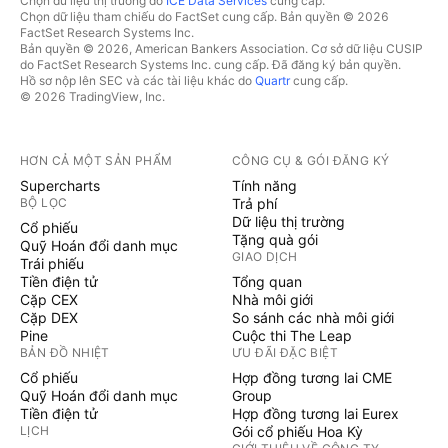
Chọn dữ liệu thị trường do
ICE Data Services
cung cấp.
Chọn dữ liệu tham chiếu do FactSet cung cấp. Bản quyền © 2026
FactSet Research Systems Inc.
Bản quyền © 2026, American Bankers Association. Cơ sở dữ liệu CUSIP
do FactSet Research Systems Inc. cung cấp. Đã đăng ký bản quyền.
Hồ sơ nộp lên SEC và các tài liệu khác do
Quartr
cung cấp.
© 2026 TradingView, Inc.
HƠN CẢ MỘT SẢN PHẨM
CÔNG CỤ & GÓI ĐĂNG KÝ
Supercharts
Tính năng
BỘ LỌC
Trả phí
Dữ liệu thị trường
Cổ phiếu
Tặng quà gói
Quỹ Hoán đổi danh mục
GIAO DỊCH
Trái phiếu
Tiền điện tử
Tổng quan
Cặp CEX
Nhà môi giới
Cặp DEX
So sánh các nhà môi giới
Pine
Cuộc thi The Leap
BẢN ĐỒ NHIỆT
ƯU ĐÃI ĐẶC BIỆT
Cổ phiếu
Hợp đồng tương lai CME
Quỹ Hoán đổi danh mục
Group
Tiền điện tử
Hợp đồng tương lai Eurex
LỊCH
Gói cổ phiếu Hoa Kỳ