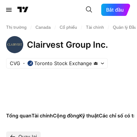
Bắt đầu
/
/
/
/
Thị trường
Canada
Cổ phiếu
Tài chính
Quản lý Đầu
Clairvest Group Inc.
CVG
Toronto Stock Exchange
Tổng quan
Tài chính
Cộng đồng
Kỹ thuật
Các chỉ số có tí
Quay lại