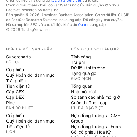
Chọn dữ liệu thị trường do
ICE Data Services
cung cấp.
Chọn dữ liệu tham chiếu do FactSet cung cấp. Bản quyền © 2026
FactSet Research Systems Inc.
Bản quyền © 2026, American Bankers Association. Cơ sở dữ liệu CUSIP
do FactSet Research Systems Inc. cung cấp. Đã đăng ký bản quyền.
Hồ sơ nộp lên SEC và các tài liệu khác do
Quartr
cung cấp.
© 2026 TradingView, Inc.
HƠN CẢ MỘT SẢN PHẨM
CÔNG CỤ & GÓI ĐĂNG KÝ
Supercharts
Tính năng
BỘ LỌC
Trả phí
Dữ liệu thị trường
Cổ phiếu
Tặng quà gói
Quỹ Hoán đổi danh mục
GIAO DỊCH
Trái phiếu
Tiền điện tử
Tổng quan
Cặp CEX
Nhà môi giới
Cặp DEX
So sánh các nhà môi giới
Pine
Cuộc thi The Leap
BẢN ĐỒ NHIỆT
ƯU ĐÃI ĐẶC BIỆT
Cổ phiếu
Hợp đồng tương lai CME
Quỹ Hoán đổi danh mục
Group
Tiền điện tử
Hợp đồng tương lai Eurex
LỊCH
Gói cổ phiếu Hoa Kỳ