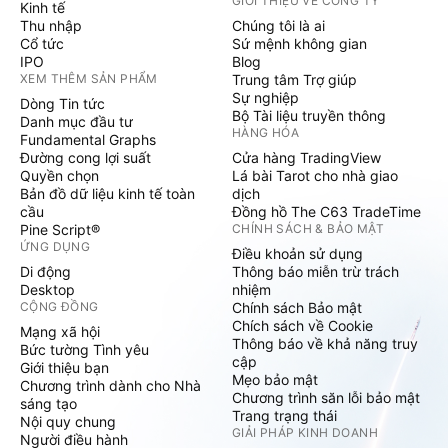
GIỚI THIỆU VỀ CÔNG TY
Kinh tế
Thu nhập
Chúng tôi là ai
Cổ tức
Sứ mệnh không gian
IPO
Blog
XEM THÊM SẢN PHẨM
Trung tâm Trợ giúp
Sự nghiệp
Dòng Tin tức
Bộ Tài liệu truyền thông
Danh mục đầu tư
HÀNG HÓA
Fundamental Graphs
Đường cong lợi suất
Cửa hàng TradingView
Quyền chọn
Lá bài Tarot cho nhà giao
Bản đồ dữ liệu kinh tế toàn
dịch
cầu
Đồng hồ The C63 TradeTime
Pine Script®
CHÍNH SÁCH & BẢO MẬT
ỨNG DỤNG
Điều khoản sử dụng
Di động
Thông báo miễn trừ trách
Desktop
nhiệm
CỘNG ĐỒNG
Chính sách Bảo mật
Chích sách về Cookie
Mạng xã hội
Thông báo về khả năng truy
Bức tường Tình yêu
cập
Giới thiệu bạn
Mẹo bảo mật
Chương trình dành cho Nhà
Chương trình săn lỗi bảo mật
sáng tạo
Trang trạng thái
Nội quy chung
GIẢI PHÁP KINH DOANH
Người điều hành