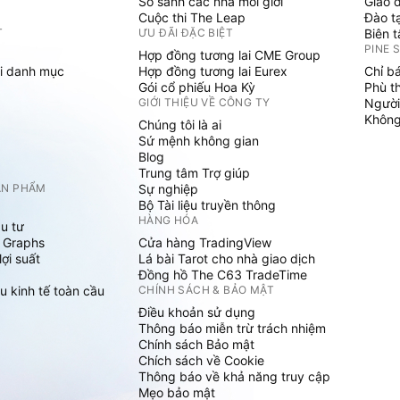
So sánh các nhà môi giới
Giao 
Cuộc thi The Leap
Đào t
T
ƯU ĐÃI ĐẶC BIỆT
Biên 
PINE 
Hợp đồng tương lai CME Group
i danh mục
Hợp đồng tương lai Eurex
Chỉ b
Gói cổ phiếu Hoa Kỳ
Phù t
GIỚI THIỆU VỀ CÔNG TY
Người
Không 
Chúng tôi là ai
Sứ mệnh không gian
Blog
Trung tâm Trợ giúp
ẢN PHẨM
Sự nghiệp
Bộ Tài liệu truyền thông
HÀNG HÓA
u tư
 Graphs
Cửa hàng TradingView
ợi suất
Lá bài Tarot cho nhà giao dịch
Đồng hồ The C63 TradeTime
u kinh tế toàn cầu
CHÍNH SÁCH & BẢO MẬT
Điều khoản sử dụng
Thông báo miễn trừ trách nhiệm
Chính sách Bảo mật
Chích sách về Cookie
Thông báo về khả năng truy cập
Mẹo bảo mật