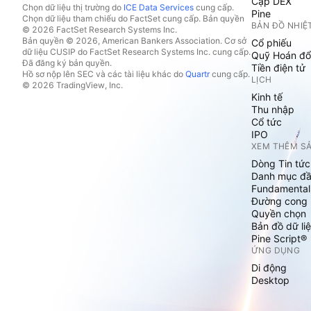
Cặp DEX
Chọn dữ liệu thị trường do
ICE Data Services
cung cấp.
Pine
Chọn dữ liệu tham chiếu do FactSet cung cấp. Bản quyền
BẢN ĐỒ NHIỆ
© 2026 FactSet Research Systems Inc.
Bản quyền © 2026, American Bankers Association. Cơ sở
Cổ phiếu
dữ liệu CUSIP do FactSet Research Systems Inc. cung cấp.
Quỹ Hoán đổ
Đã đăng ký bản quyền.
Tiền điện tử
Hồ sơ nộp lên SEC và các tài liệu khác do
Quartr
cung cấp.
LỊCH
© 2026 TradingView, Inc.
Kinh tế
Thu nhập
Cổ tức
IPO
XEM THÊM S
Dòng Tin tức
Danh mục đầ
Fundamental
Đường cong l
Quyền chọn
Bản đồ dữ liệ
Pine Script®
ỨNG DỤNG
Di động
Desktop