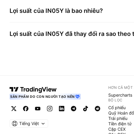
Lợi suất của
IN05Y
là bao nhiêu?
Lợi suất của
IN05Y
đã thay đổi ra sao theo 
HƠN CẢ MỘT
Supercharts
SẢN PHẨM DO CON NGƯỜI TẠO NÊN
BỘ LỌC
Cổ phiếu
Quỹ Hoán đổ
Trái phiếu
Tiếng Việt
Tiền điện tử
Cặp CEX