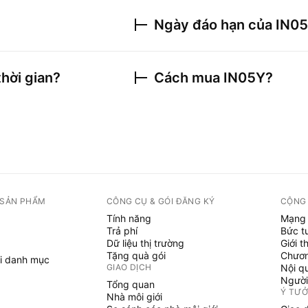
Ngày đáo hạn của
IN0
thời gian?
Cách mua
IN05Y
?
 SẢN PHẨM
CÔNG CỤ & GÓI ĐĂNG KÝ
CỘNG
Tính năng
Mạng 
Trả phí
Bức t
Dữ liệu thị trường
Giới t
Tặng quà gói
Chươn
i danh mục
GIAO DỊCH
Nội q
Người
Tổng quan
Ý TƯ
Nhà môi giới