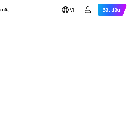
VI
Bắt đầu
 nữa