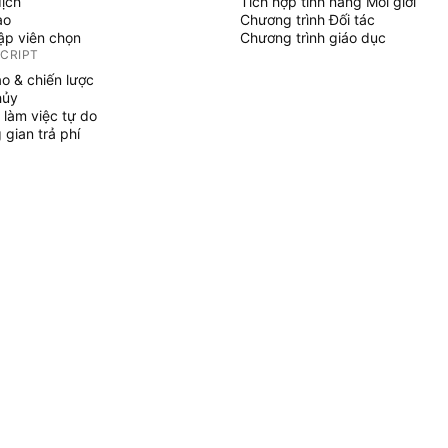
dịch
Tích hợp tính năng Môi giới
ạo
Chương trình Đối tác
tập viên chọn
Chương trình giáo dục
SCRIPT
áo & chiến lược
hủy
 làm việc tự do
gian trả phí