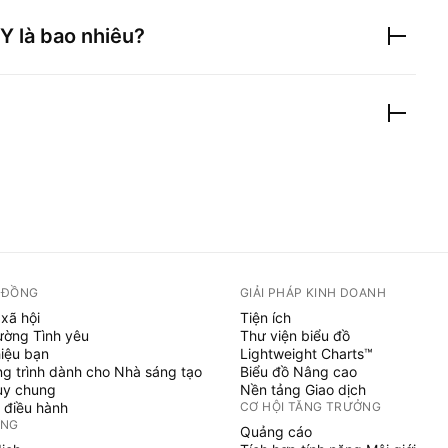
5Y
là bao nhiêu?
 ĐỒNG
GIẢI PHÁP KINH DOANH
xã hội
Tiện ích
ường Tình yêu
Thư viện biểu đồ
hiệu bạn
Lightweight Charts™
g trình dành cho Nhà sáng tạo
Biểu đồ Nâng cao
uy chung
Nền tảng Giao dịch
 điều hành
CƠ HỘI TĂNG TRƯỞNG
ỞNG
Quảng cáo