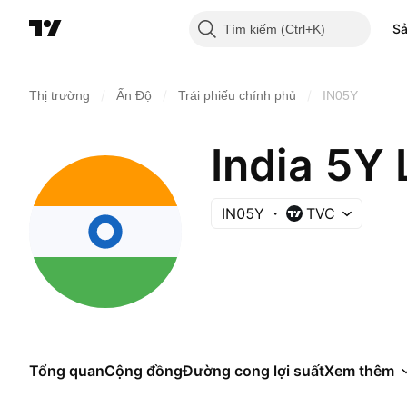
S
Tìm kiếm
/
/
/
Thị trường
Ấn Độ
Trái phiếu chính phủ
IN05Y
India 5Y 
IN05Y
TVC
Tổng quan
Cộng đồng
Đường cong lợi suất
Xem thêm