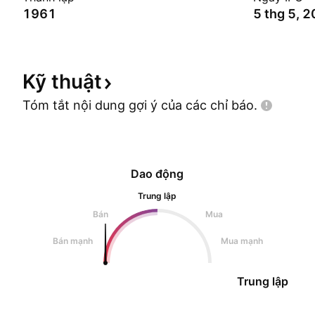
1961
5 thg 5, 
Kỹ
thuật
Tóm tắt nội dung gợi ý của các chỉ
báo.
Dao động
Trung lập
Bán
Mua
Bán mạnh
Mua mạnh
Trung lập