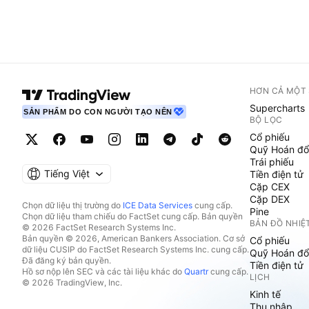
HƠN CẢ MỘT
Supercharts
SẢN PHẨM DO CON NGƯỜI TẠO NÊN
BỘ LỌC
Cổ phiếu
Quỹ Hoán đổ
Trái phiếu
Tiếng Việt
Tiền điện tử
Cặp CEX
Cặp DEX
Chọn dữ liệu thị trường do
ICE Data Services
cung cấp.
Pine
Chọn dữ liệu tham chiếu do FactSet cung cấp. Bản quyền
BẢN ĐỒ NHIỆ
© 2026 FactSet Research Systems Inc.
Bản quyền © 2026, American Bankers Association. Cơ sở
Cổ phiếu
dữ liệu CUSIP do FactSet Research Systems Inc. cung cấp.
Quỹ Hoán đổ
Đã đăng ký bản quyền.
Tiền điện tử
Hồ sơ nộp lên SEC và các tài liệu khác do
Quartr
cung cấp.
LỊCH
© 2026 TradingView, Inc.
Kinh tế
Thu nhập