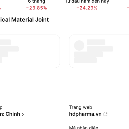
g
6 tháng
Từ đầu năm đến nay
%
−23.85%
−24.29%
cal Material Joint
ệp
Trang web
m: Chính
hdpharma.vn
Mã nhận diện