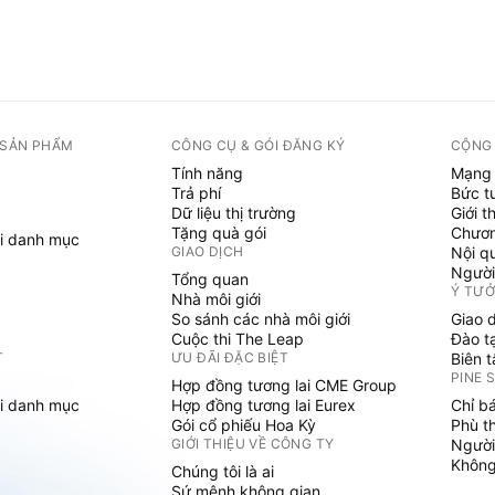
 SẢN PHẨM
CÔNG CỤ & GÓI ĐĂNG KÝ
CỘNG
Tính năng
Mạng 
Trả phí
Bức t
Dữ liệu thị trường
Giới t
Tặng quà gói
Chươn
i danh mục
GIAO DỊCH
Nội q
Người
Tổng quan
Ý TƯ
Nhà môi giới
So sánh các nhà môi giới
Giao 
Cuộc thi The Leap
Đào t
T
ƯU ĐÃI ĐẶC BIỆT
Biên 
PINE 
Hợp đồng tương lai CME Group
i danh mục
Hợp đồng tương lai Eurex
Chỉ b
Gói cổ phiếu Hoa Kỳ
Phù t
GIỚI THIỆU VỀ CÔNG TY
Người
Không 
Chúng tôi là ai
Sứ mệnh không gian