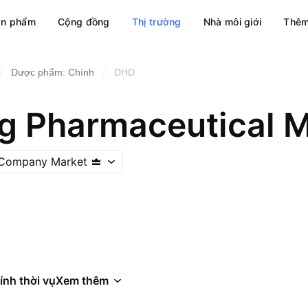
ản phẩm
Cộng đồng
Thị trường
Nhà môi giới
Thêm
/
/
Dược phẩm: Chính
DHD
c Company Market
ính thời vụ
Xem thêm