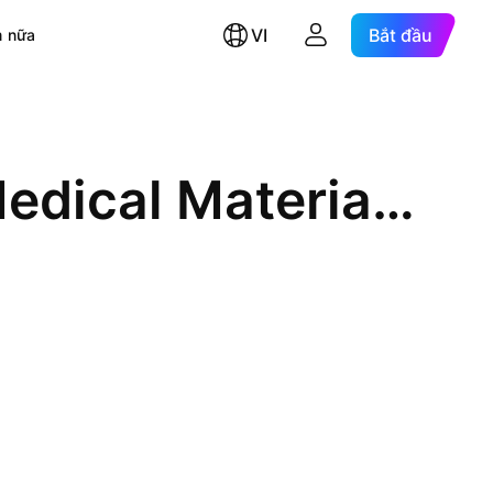
VI
Bắt đầu
 nữa
Hai Duong Pharmaceutical Medical Material Joint Stock Co