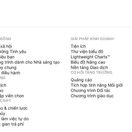
 ĐỒNG
GIẢI PHÁP KINH DOANH
xã hội
Tiện ích
ường Tình yêu
Thư viện biểu đồ
hiệu bạn
Lightweight Charts™
g trình dành cho Nhà sáng tạo
Biểu đồ Nâng cao
uy chung
Nền tảng Giao dịch
 điều hành
CƠ HỘI TĂNG TRƯỞNG
ỞNG
Quảng cáo
dịch
Tích hợp tính năng Môi giới
ạo
Chương trình Đối tác
tập viên chọn
Chương trình giáo dục
SCRIPT
áo & chiến lược
hủy
 làm việc tự do
gian trả phí