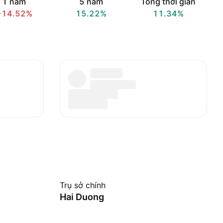
1 năm
5 năm
Tổng thời gian
−14.52%
15.22%
11.34%
Trụ sở chính
Hai Duong