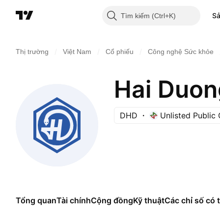
S
Tìm kiếm
/
/
/
Thị trường
Việt Nam
Cổ phiếu
Công nghệ Sức khỏe
DHD
Unlisted Publi
Tổng quan
Tài chính
Cộng đồng
Kỹ thuật
Các chỉ số có t