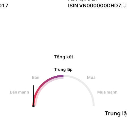
2017
ISIN
VN000000DHD7
Tổng kết
Trung lập
Bán
Mua
Bán mạnh
Mua mạnh
Trung l