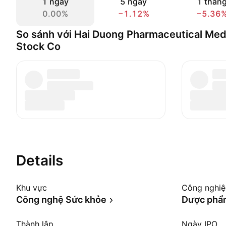
1 ngày
5 ngày
1 thán
0.00%
−1.12%
−5.36
So sánh với Hai Duong Pharmaceutical Medi
Stock Co
Details
Khu vực
Công nghi
Công nghệ Sức khỏe
Dược phẩ
Thành lập
Ngày IPO