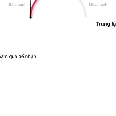
Bán mạnh
Mua mạnh
Trung l
c năm qua để nhận