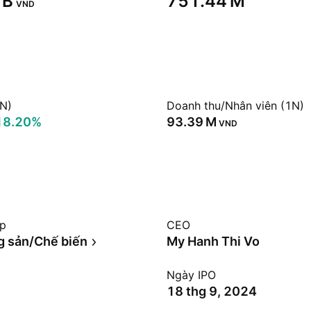
B‬
‪751.44 M‬
VND
1N)
Doanh thu/Nhân viên (1N)
18.20%
‪93.39 M‬
VND
ệp
CEO
 sản/Chế biến
My Hanh Thi Vo
Ngày IPO
18 thg 9, 2024