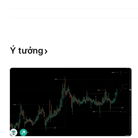
Ý
tưởng
G
i