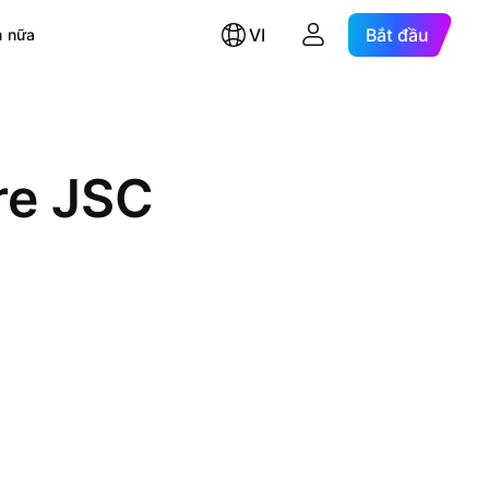
VI
Bắt đầu
 nữa
re JSC