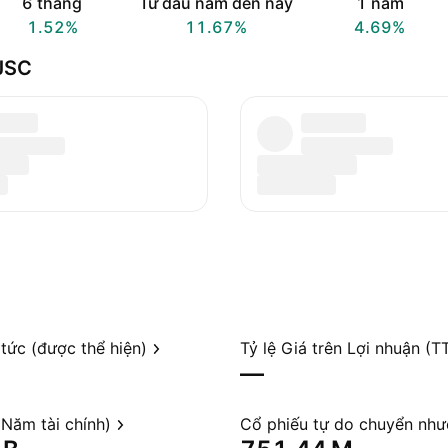
6 tháng
Từ đầu năm đến nay
1 năm
1.52%
11.67%
4.69%
 JSC
 tức (được thể hiện)
Tỷ lệ Giá trên Lợi nhuận (T
—
Năm tài chính)
Cổ phiếu tự do chuyển nh