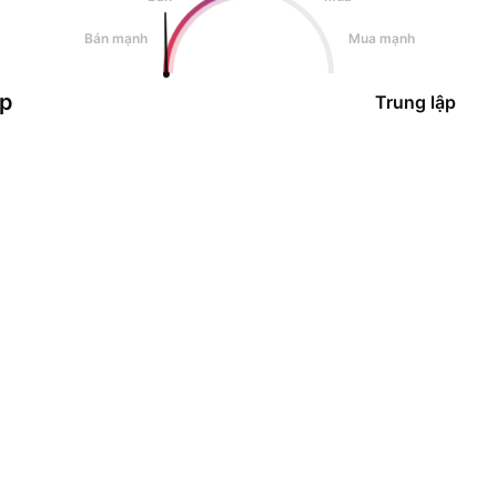
Bán mạnh
Mua mạnh
ập
Trung lập