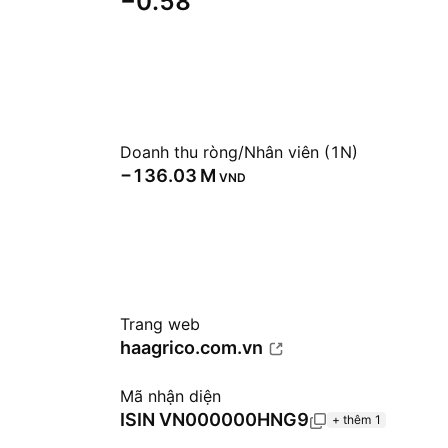
−0.58
Doanh thu ròng/Nhân viên (1N)
‪−136.03 M‬
VND
Trang web
haagrico.com.vn
Mã nhận diện
ISIN
VN000000HNG9
+ thêm 1