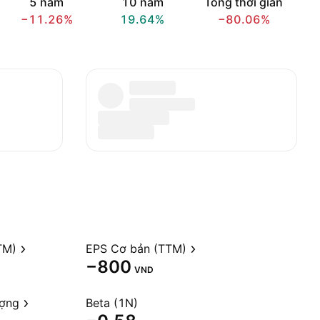
5 năm
10 năm
Tổng thời gian
−11.26%
19.64%
−80.06%
TM)
EPS Cơ bản (TTM)
−800
VND
ượng
Beta (1N)