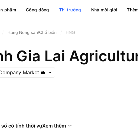
ản phẩm
Cộng đồng
Thị trường
Nhà môi giới
Thêm
/
/
Hàng Nông sản/Chế biến
HNG
h Gia Lai Agricultu
c Company Market
 số có tính thời vụ
Xem thêm