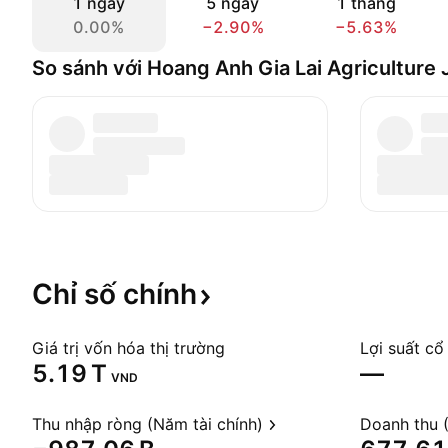
1 ngày
5 ngày
1 tháng
0.00%
−2.90%
−5.63%
So sánh với Hoang Anh Gia Lai Agriculture
Chỉ số
chính
Giá trị vốn hóa thị trường
Lợi suất cổ
‪5.19 T‬
—
VND
Thu nhập ròng (Năm tài chính)
Doanh thu (