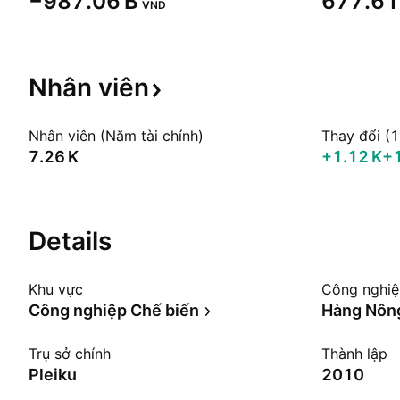
‪−987.06 B‬
‪677.61 
VND
Nhân
viên
Nhân viên (Năm tài chính)
Thay đổi (
‪7.26 K‬
‪+1.12 K‬
+
Details
Khu vực
Công nghi
Công nghiệp Chế biến
Hàng Nông
Trụ sở chính
Thành lập
Pleiku
2010