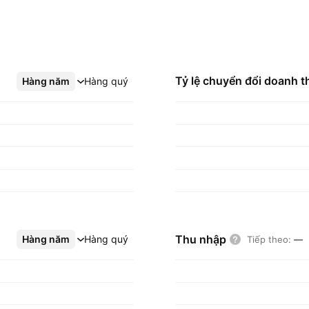
Tỷ lệ chuyển đổi doanh t
Hàng năm
Xem thêm
Hàng quý
Thu nhập
Hàng năm
Xem thêm
Hàng quý
Tiếp theo
:
—