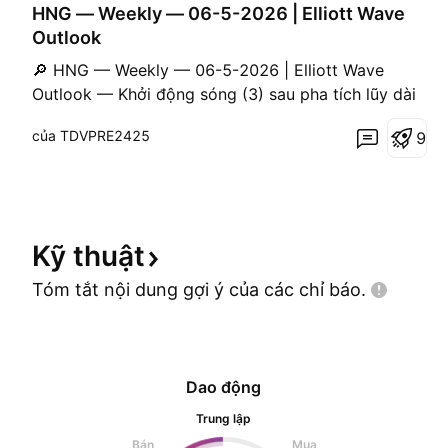
á
HNG — Weekly — 06-5-2026 | Elliott Wave
l
Outlook
ê
n
🔎 HNG — Weekly — 06-5-2026 | Elliott Wave
Outlook — Khởi động sóng (3) sau pha tích lũy dài
hạn • Trên Weekly, HNG đã hoàn tất sóng (1) xanh
của TDVPRE2425
9
của sóng 3 đỏ tại vùng 9,400 và bước vào pha
điều chỉnh phức hợp W–X–Y vàng của sóng 2 xanh,
kết thúc tại 5,000. • Từ vùng đáy này, HNG đã hình
thành sóng 1 và
Kỹ
thuật
Tóm tắt nội dung gợi ý của các chỉ
báo.
Dao động
Trung lập
Bán
Mua