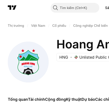
S
Tìm kiếm
/
/
/
Thị trường
Việt Nam
Cổ phiếu
Công nghiệp Chế biến
Hoang An
HNG
Unlisted Publi
Tổng quan
Tài chính
Cộng đồng
Kỹ thuật
Dự báo
Các chỉ