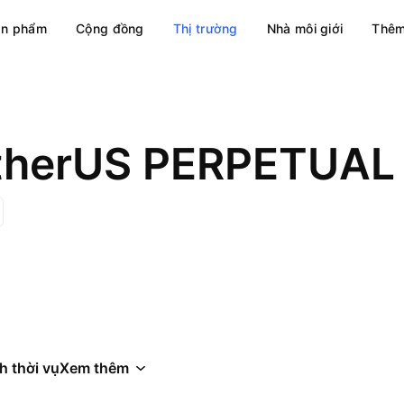
ản phẩm
Cộng đồng
Thị trường
Nhà môi giới
Thêm
etherUS PERPETUA
h thời vụ
Xem thêm