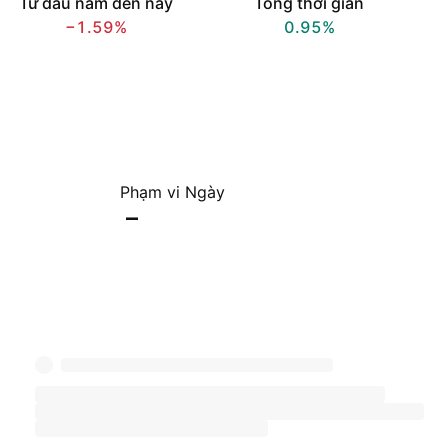
Từ đầu năm đến nay
Tổng thời gian
−1.59%
0.95%
Phạm vi Ngày
–