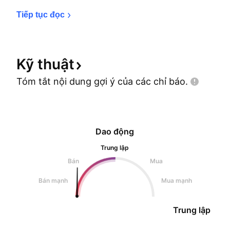
Tiếp tục 
đọc
Kỹ
thuật
Tóm tắt nội dung gợi ý của các chỉ
báo.
Dao động
Trung lập
Bán
Mua
Bán mạnh
Mua mạnh
Trung lập