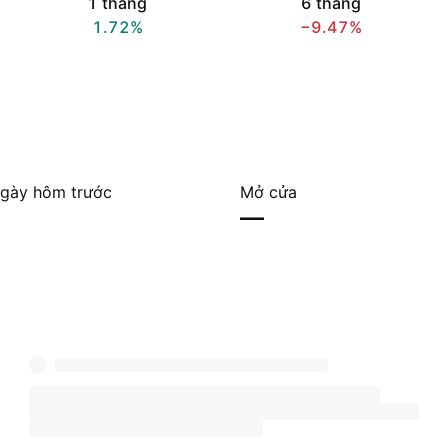
1 tháng
6 tháng
1.72%
−9.47%
gày hôm trước
Mở cửa
—