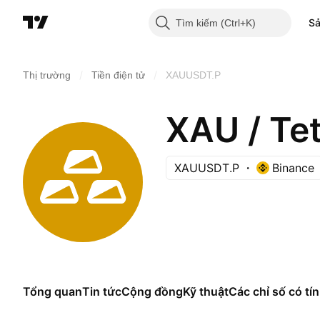
S
Tìm kiếm
/
/
Thị trường
Tiền điện tử
XAUUSDT.P
XAU / T
XAUUSDT.P
Binance
Tổng quan
Tin tức
Cộng đồng
Kỹ thuật
Các chỉ số có tín