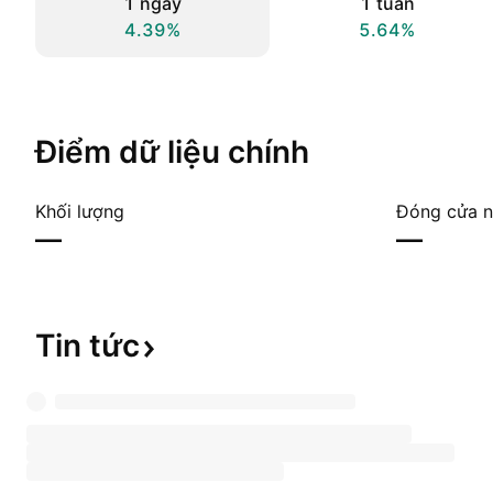
1 ngày
1 tuần
4.39%
5.64%
Điểm dữ liệu chính
Khối lượng
Đóng cửa n
—
—
Tin
tức