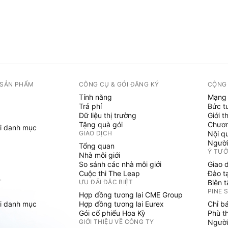
 SẢN PHẨM
CÔNG CỤ & GÓI ĐĂNG KÝ
CỘNG
Tính năng
Mạng 
Trả phí
Bức t
Dữ liệu thị trường
Giới t
Tặng quà gói
Chươn
i danh mục
GIAO DỊCH
Nội q
Người
Tổng quan
Ý TƯ
Nhà môi giới
So sánh các nhà môi giới
Giao 
Cuộc thi The Leap
Đào t
T
ƯU ĐÃI ĐẶC BIỆT
Biên 
PINE 
Hợp đồng tương lai CME Group
i danh mục
Hợp đồng tương lai Eurex
Chỉ b
Gói cổ phiếu Hoa Kỳ
Phù t
GIỚI THIỆU VỀ CÔNG TY
Người