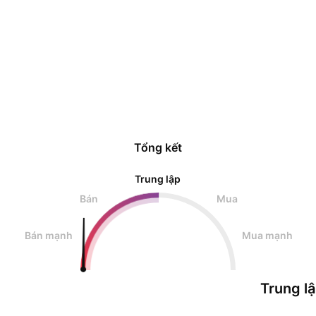
Tổng kết
Trung lập
Bán
Mua
Bán mạnh
Mua mạnh
Trung l