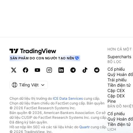
HƠN CẢ MỘT
Supercharts
SẢN PHẨM DO CON NGƯỜI TẠO NÊN
BỘ LỌC
Cổ phiếu
Quỹ Hoán đổ
Trái phiếu
Tiếng Việt
Tiền điện tử
Cặp CEX
Cặp DEX
Chọn dữ liệu thị trường do
ICE Data Services
cung cấp.
Pine
Chọn dữ liệu tham chiếu do FactSet cung cấp. Bản quyền
BẢN ĐỒ NHIỆ
© 2026 FactSet Research Systems Inc.
Bản quyền © 2026, American Bankers Association. Cơ sở
Cổ phiếu
dữ liệu CUSIP do FactSet Research Systems Inc. cung cấp.
Quỹ Hoán đổ
Đã đăng ký bản quyền.
Tiền điện tử
Hồ sơ nộp lên SEC và các tài liệu khác do
Quartr
cung cấp.
LỊCH
© 2026 TradingView, Inc.