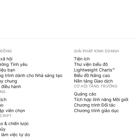
 ĐỒNG
GIẢI PHÁP KINH DOANH
xã hội
Tiện ích
ường Tình yêu
Thư viện biểu đồ
hiệu bạn
Lightweight Charts™
g trình dành cho Nhà sáng tạo
Biểu đồ Nâng cao
uy chung
Nền tảng Giao dịch
 điều hành
CƠ HỘI TĂNG TRƯỞNG
ỞNG
Quảng cáo
dịch
Tích hợp tính năng Môi giới
ạo
Chương trình Đối tác
tập viên chọn
Chương trình giáo dục
SCRIPT
áo & chiến lược
hủy
 làm việc tự do