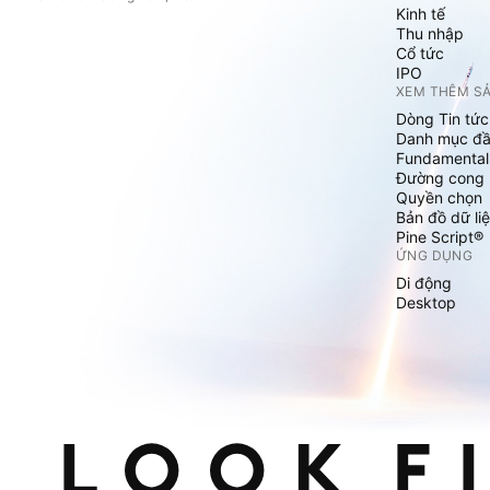
Kinh tế
Thu nhập
Cổ tức
IPO
XEM THÊM S
Dòng Tin tức
Danh mục đầ
Fundamental
Đường cong l
Quyền chọn
Bản đồ dữ liệ
Pine Script®
ỨNG DỤNG
Di động
Desktop