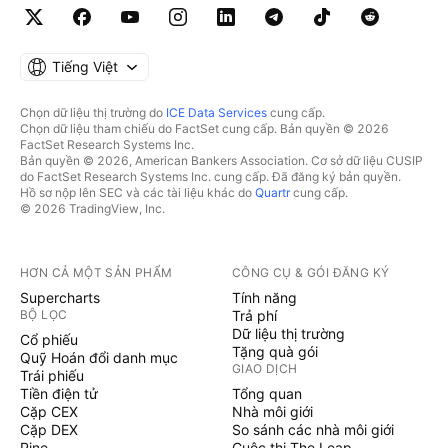
Tiếng Việt
Chọn dữ liệu thị trường do
ICE Data Services
cung cấp.
Chọn dữ liệu tham chiếu do FactSet cung cấp. Bản quyền © 2026
FactSet Research Systems Inc.
Bản quyền © 2026, American Bankers Association. Cơ sở dữ liệu CUSIP
do FactSet Research Systems Inc. cung cấp. Đã đăng ký bản quyền.
Hồ sơ nộp lên SEC và các tài liệu khác do
Quartr
cung cấp.
© 2026 TradingView, Inc.
HƠN CẢ MỘT SẢN PHẨM
CÔNG CỤ & GÓI ĐĂNG KÝ
Supercharts
Tính năng
BỘ LỌC
Trả phí
Dữ liệu thị trường
Cổ phiếu
Tặng quà gói
Quỹ Hoán đổi danh mục
GIAO DỊCH
Trái phiếu
Tiền điện tử
Tổng quan
Cặp CEX
Nhà môi giới
Cặp DEX
So sánh các nhà môi giới
Pine
Cuộc thi The Leap