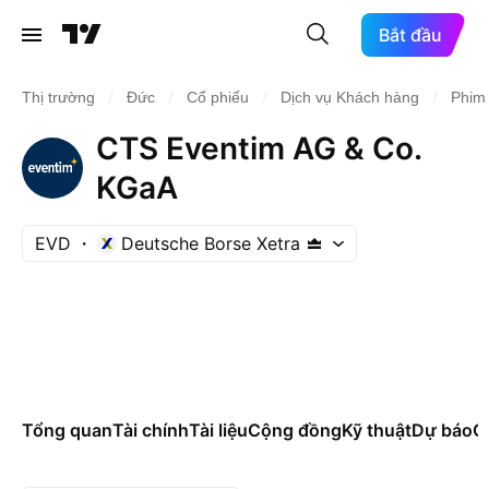
Bắt đầu
/
/
/
/
Thị trường
Đức
Cổ phiếu
Dịch vụ Khách hàng
Phim /
CTS Eventim AG & Co.
KGaA
EVD
Deutsche Borse Xetra
Tổng quan
Tài chính
Tài liệu
Cộng đồng
Kỹ thuật
Dự báo
Cá