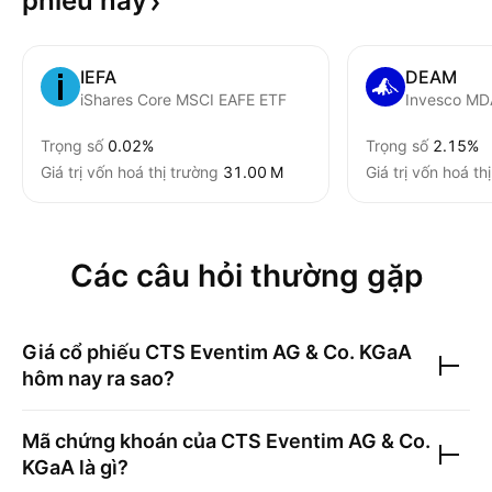
phiếu
này
IEFA
DEAM
iShares Core MSCI EAFE ETF
Invesco MD
Trọng số
0.02%
Trọng số
2.15%
Giá trị vốn hoá thị trường
‪31.00 M‬
Giá trị vốn hoá th
Các câu hỏi thường gặp
Giá cổ phiếu
CTS Eventim AG & Co. KGaA
hôm nay ra sao?
Mã chứng khoán của
CTS Eventim AG & Co.
KGaA
là gì?