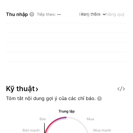
Thu nhập
Hàng năm
Xem thêm
Hàng quý
Tiếp theo
:
—
Kỹ
thuật
Tóm tắt nội dung gợi ý của các chỉ
báo.
Trung lập
Bán
Mua
Bán mạnh
Mua mạnh