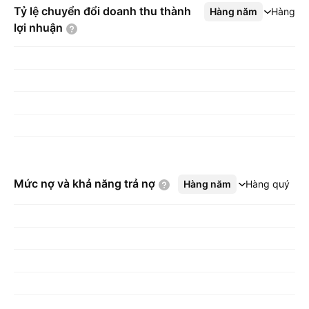
Tỷ lệ chuyển đổi doanh thu thành
Hàng năm
Xem thêm
Hàng q
lợi
nhuận
Mức nợ và khả năng trả
nợ
Hàng năm
Xem thêm
Hàng quý