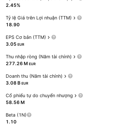
2.45%
Tỷ lệ Giá trên Lợi nhuận (TTM)
18.90
EPS Cơ bản (TTM)
3.05
EUR
Thu nhập ròng (Năm tài chính)
‪277.26 M‬
EUR
Doanh thu (Năm tài chính)
‪3.08 B‬
EUR
Cổ phiếu tự do chuyển nhượng
‪58.56 M‬
Beta (1N)
1.10