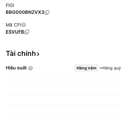
FIGI
BBG000BNZVX3
Mã CFI
ESVUFB
Tài
chính
Hiệu
suất
Hàng năm
Xem thêm
Hàng quý