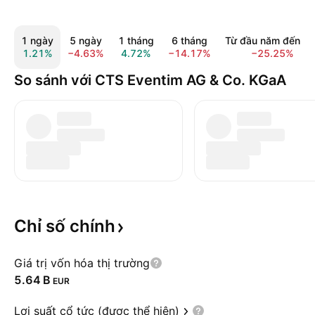
1 ngày
5 ngày
1 tháng
6 tháng
Từ đầu năm đến na
1.21%
−4.63%
4.72%
−14.17%
−25.25%
So sánh với CTS Eventim AG & Co. KGaA
Chỉ số
chính
Giá trị vốn hóa thị trường
‪5.64 B‬
EUR
Lợi suất cổ tức (được thể hiện)