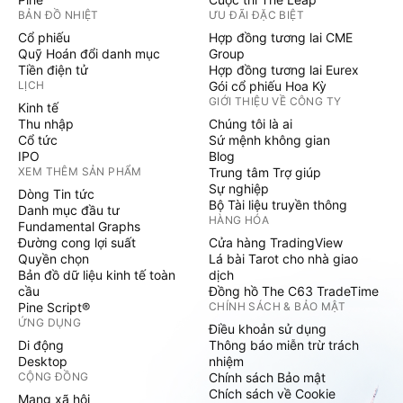
BẢN ĐỒ NHIỆT
ƯU ĐÃI ĐẶC BIỆT
Cổ phiếu
Hợp đồng tương lai CME
Quỹ Hoán đổi danh mục
Group
Tiền điện tử
Hợp đồng tương lai Eurex
LỊCH
Gói cổ phiếu Hoa Kỳ
GIỚI THIỆU VỀ CÔNG TY
Kinh tế
Thu nhập
Chúng tôi là ai
Cổ tức
Sứ mệnh không gian
IPO
Blog
XEM THÊM SẢN PHẨM
Trung tâm Trợ giúp
Sự nghiệp
Dòng Tin tức
Bộ Tài liệu truyền thông
Danh mục đầu tư
HÀNG HÓA
Fundamental Graphs
Đường cong lợi suất
Cửa hàng TradingView
Quyền chọn
Lá bài Tarot cho nhà giao
Bản đồ dữ liệu kinh tế toàn
dịch
cầu
Đồng hồ The C63 TradeTime
Pine Script®
CHÍNH SÁCH & BẢO MẬT
ỨNG DỤNG
Điều khoản sử dụng
Di động
Thông báo miễn trừ trách
Desktop
nhiệm
CỘNG ĐỒNG
Chính sách Bảo mật
Chích sách về Cookie
Mạng xã hội