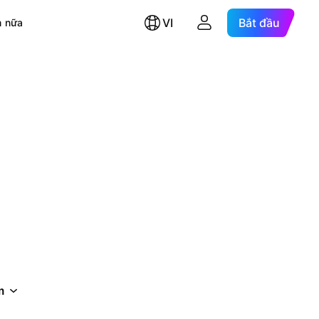
VI
Bắt đầu
 nữa
m