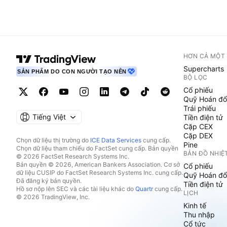
HƠN CẢ MỘT
Supercharts
SẢN PHẨM DO CON NGƯỜI TẠO NÊN
BỘ LỌC
Cổ phiếu
Quỹ Hoán đổ
Trái phiếu
Tiếng Việt
Tiền điện tử
Cặp CEX
Cặp DEX
Chọn dữ liệu thị trường do
ICE Data Services
cung cấp.
Pine
Chọn dữ liệu tham chiếu do FactSet cung cấp. Bản quyền
BẢN ĐỒ NHIỆ
© 2026 FactSet Research Systems Inc.
Bản quyền © 2026, American Bankers Association. Cơ sở
Cổ phiếu
dữ liệu CUSIP do FactSet Research Systems Inc. cung cấp.
Quỹ Hoán đổ
Đã đăng ký bản quyền.
Tiền điện tử
Hồ sơ nộp lên SEC và các tài liệu khác do
Quartr
cung cấp.
LỊCH
© 2026 TradingView, Inc.
Kinh tế
Thu nhập
Cổ tức