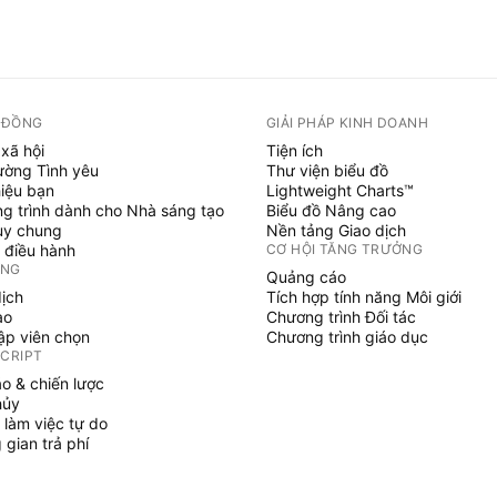
 ĐỒNG
GIẢI PHÁP KINH DOANH
xã hội
Tiện ích
ường Tình yêu
Thư viện biểu đồ
hiệu bạn
Lightweight Charts™
g trình dành cho Nhà sáng tạo
Biểu đồ Nâng cao
uy chung
Nền tảng Giao dịch
 điều hành
CƠ HỘI TĂNG TRƯỞNG
ỞNG
Quảng cáo
dịch
Tích hợp tính năng Môi giới
ạo
Chương trình Đối tác
tập viên chọn
Chương trình giáo dục
SCRIPT
áo & chiến lược
hủy
 làm việc tự do
gian trả phí