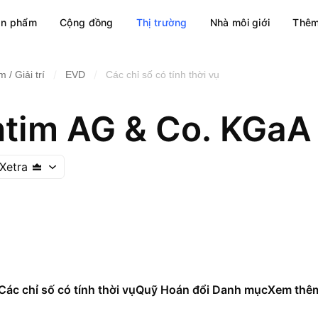
ản phẩm
Cộng đồng
Thị trường
Nhà môi giới
Thêm
/
/
 / Giải trí
EVD
Các chỉ số có tính thời vụ
tim AG & Co. KGaA
Xetra
Các chỉ số có tính thời vụ
Quỹ Hoán đổi Danh mục
Xem thê