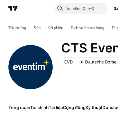
S
Tìm kiếm
/
/
/
/
Thị trường
Đức
Cổ phiếu
Dịch vụ Khách hàng
Phim
CTS Even
EVD
Deutsche Borse 
Tổng quan
Tài chính
Tài liệu
Cộng đồng
Kỹ thuật
Dự báo