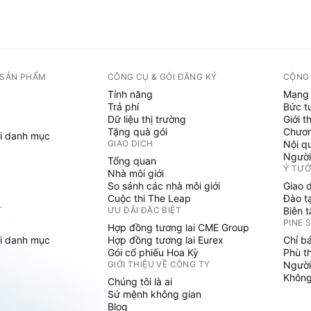
 SẢN PHẨM
CÔNG CỤ & GÓI ĐĂNG KÝ
CỘNG
Tính năng
Mạng 
Trả phí
Bức t
Dữ liệu thị trường
Giới t
Tặng quà gói
Chươn
i danh mục
GIAO DỊCH
Nội q
Người
Tổng quan
Ý TƯ
Nhà môi giới
So sánh các nhà môi giới
Giao 
Cuộc thi The Leap
Đào t
T
ƯU ĐÃI ĐẶC BIỆT
Biên 
PINE 
Hợp đồng tương lai CME Group
i danh mục
Hợp đồng tương lai Eurex
Chỉ b
Gói cổ phiếu Hoa Kỳ
Phù t
GIỚI THIỆU VỀ CÔNG TY
Người
Không 
Chúng tôi là ai
Sứ mệnh không gian
Blog