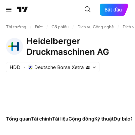
Bắt đầu
/
/
/
/
Thị trường
Đức
Cổ phiếu
Dịch vụ Công nghệ
Dịch v
Heidelberger
Druckmaschinen AG
HDD
Deutsche Borse Xetra
Tổng quan
Tài chính
Tài liệu
Cộng đồng
Kỹ thuật
Dự báo
Cá