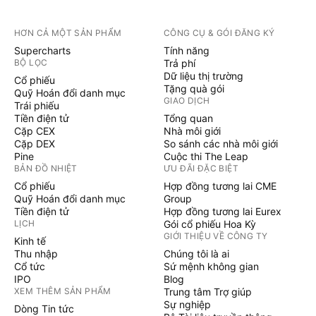
HƠN CẢ MỘT SẢN PHẨM
CÔNG CỤ & GÓI ĐĂNG KÝ
Supercharts
Tính năng
BỘ LỌC
Trả phí
Dữ liệu thị trường
Cổ phiếu
Tặng quà gói
Quỹ Hoán đổi danh mục
GIAO DỊCH
Trái phiếu
Tiền điện tử
Tổng quan
Cặp CEX
Nhà môi giới
Cặp DEX
So sánh các nhà môi giới
Pine
Cuộc thi The Leap
BẢN ĐỒ NHIỆT
ƯU ĐÃI ĐẶC BIỆT
Cổ phiếu
Hợp đồng tương lai CME
Quỹ Hoán đổi danh mục
Group
Tiền điện tử
Hợp đồng tương lai Eurex
LỊCH
Gói cổ phiếu Hoa Kỳ
GIỚI THIỆU VỀ CÔNG TY
Kinh tế
Thu nhập
Chúng tôi là ai
Cổ tức
Sứ mệnh không gian
IPO
Blog
XEM THÊM SẢN PHẨM
Trung tâm Trợ giúp
Sự nghiệp
Dòng Tin tức