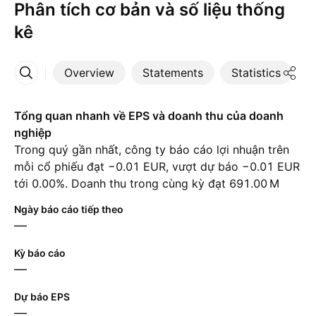
Phân tích cơ bản và số liệu thống
kê
Overview
Statements
Statistics
D
More
Tổng quan nhanh về EPS và doanh thu của doanh
nghiệp
Trong quý gần nhất, công ty báo cáo lợi nhuận trên
mỗi cổ phiếu đạt −0.01 EUR, vượt dự báo −0.01 EUR
tới 0.00%. Doanh thu trong cùng kỳ đạt ‪691.00 M‬
EUR, bất chấp mức dự báo là ‪689.33 M‬ EUR.
Ngày báo cáo tiếp theo
—
Kỳ báo cáo
—
Dự báo EPS
—