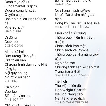
Bộ Tài liệu truyền thông
Danh mục đầu tư
HÀNG HÓA
Fundamental Graphs
Đường cong lợi suất
Cửa hàng TradingView
Quyền chọn
Lá bài Tarot cho nhà giao
Bản đồ dữ liệu kinh tế toàn
dịch
cầu
Đồng hồ The C63 TradeTime
Pine Script®
CHÍNH SÁCH & BẢO MẬT
ỨNG DỤNG
Điều khoản sử dụng
Di động
Thông báo miễn trừ trách
Desktop
nhiệm
CỘNG ĐỒNG
Chính sách Bảo mật
Chích sách về Cookie
Mạng xã hội
Thông báo về khả năng truy
Bức tường Tình yêu
cập
Giới thiệu bạn
Mẹo bảo mật
Chương trình dành cho Nhà
Chương trình săn lỗi bảo mật
sáng tạo
Trang trạng thái
Nội quy chung
GIẢI PHÁP KINH DOANH
Người điều hành
Ý TƯỞNG
Tiện ích
Thư viện biểu đồ
Giao dịch
Lightweight Charts™
Đào tạo
Biểu đồ Nâng cao
Biên tập viên chọn
Nền tảng Giao dịch
PINE SCRIPT
CƠ HỘI TĂNG TRƯỞNG
Chỉ báo & chiến lược