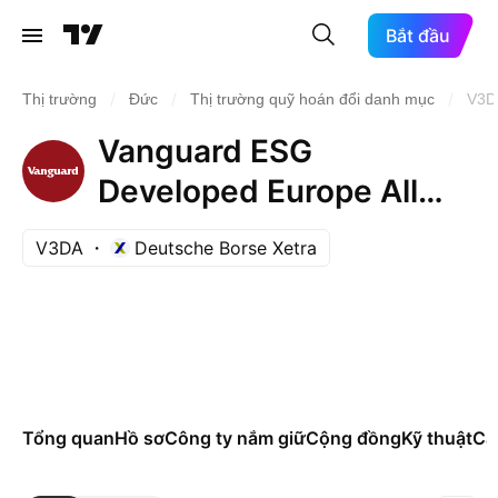
Bắt đầu
/
/
/
Thị trường
Đức
Thị trường quỹ hoán đổi danh mục
V3D
Vanguard ESG
Developed Europe All
Cap UCITS ETF
V3DA
Deutsche Borse Xetra
AccumEUR
Tổng quan
Hồ sơ
Công ty nắm giữ
Cộng đồng
Kỹ thuật
Các