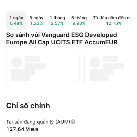
1 ngày
5 ngày
1 tháng
6 tháng
Từ đầu năm đến nay
0.48%
1.23%
2.57%
9.93%
12.16%
So sánh với Vanguard ESG Developed
Europe All Cap UCITS ETF AccumEUR
Chỉ số chính
Tài sản đang quản lý (AUM)
‪127.64 M‬
EUR