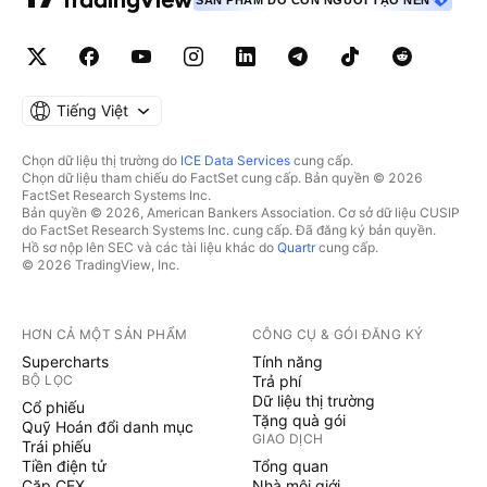
SẢN PHẨM DO CON NGƯỜI TẠO NÊN
Tiếng Việt
Chọn dữ liệu thị trường do
ICE Data Services
cung cấp.
Chọn dữ liệu tham chiếu do FactSet cung cấp. Bản quyền © 2026
FactSet Research Systems Inc.
Bản quyền © 2026, American Bankers Association. Cơ sở dữ liệu CUSIP
do FactSet Research Systems Inc. cung cấp. Đã đăng ký bản quyền.
Hồ sơ nộp lên SEC và các tài liệu khác do
Quartr
cung cấp.
© 2026 TradingView, Inc.
HƠN CẢ MỘT SẢN PHẨM
CÔNG CỤ & GÓI ĐĂNG KÝ
Supercharts
Tính năng
BỘ LỌC
Trả phí
Dữ liệu thị trường
Cổ phiếu
Tặng quà gói
Quỹ Hoán đổi danh mục
GIAO DỊCH
Trái phiếu
Tiền điện tử
Tổng quan
Cặp CEX
Nhà môi giới