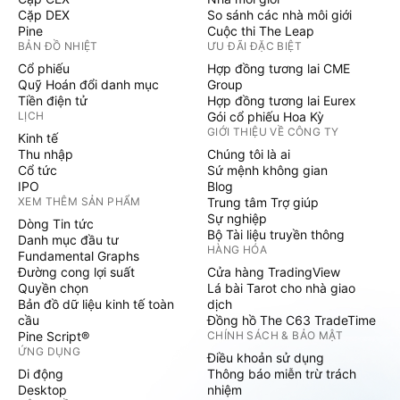
Cặp DEX
So sánh các nhà môi giới
Pine
Cuộc thi The Leap
BẢN ĐỒ NHIỆT
ƯU ĐÃI ĐẶC BIỆT
Cổ phiếu
Hợp đồng tương lai CME
Quỹ Hoán đổi danh mục
Group
Tiền điện tử
Hợp đồng tương lai Eurex
LỊCH
Gói cổ phiếu Hoa Kỳ
GIỚI THIỆU VỀ CÔNG TY
Kinh tế
Thu nhập
Chúng tôi là ai
Cổ tức
Sứ mệnh không gian
IPO
Blog
XEM THÊM SẢN PHẨM
Trung tâm Trợ giúp
Sự nghiệp
Dòng Tin tức
Bộ Tài liệu truyền thông
Danh mục đầu tư
HÀNG HÓA
Fundamental Graphs
Đường cong lợi suất
Cửa hàng TradingView
Quyền chọn
Lá bài Tarot cho nhà giao
Bản đồ dữ liệu kinh tế toàn
dịch
cầu
Đồng hồ The C63 TradeTime
Pine Script®
CHÍNH SÁCH & BẢO MẬT
ỨNG DỤNG
Điều khoản sử dụng
Di động
Thông báo miễn trừ trách
Desktop
nhiệm