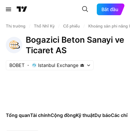
Bắt đầu
/
/
/
Thị trường
Thổ Nhĩ Kỳ
Cổ phiếu
Khoáng sản phi năng 
Bogazici Beton Sanayi ve
Ticaret AS
BOBET
Istanbul Exchange
Tổng quan
Tài chính
Cộng đồng
Kỹ thuật
Dự báo
Các chỉ s