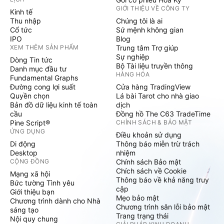
GIỚI THIỆU VỀ CÔNG TY
Kinh tế
Thu nhập
Chúng tôi là ai
Cổ tức
Sứ mệnh không gian
IPO
Blog
XEM THÊM SẢN PHẨM
Trung tâm Trợ giúp
Sự nghiệp
Dòng Tin tức
Bộ Tài liệu truyền thông
Danh mục đầu tư
HÀNG HÓA
Fundamental Graphs
Đường cong lợi suất
Cửa hàng TradingView
Quyền chọn
Lá bài Tarot cho nhà giao
Bản đồ dữ liệu kinh tế toàn
dịch
cầu
Đồng hồ The C63 TradeTime
Pine Script®
CHÍNH SÁCH & BẢO MẬT
ỨNG DỤNG
Điều khoản sử dụng
Di động
Thông báo miễn trừ trách
Desktop
nhiệm
CỘNG ĐỒNG
Chính sách Bảo mật
Chích sách về Cookie
Mạng xã hội
Thông báo về khả năng truy
Bức tường Tình yêu
cập
Giới thiệu bạn
Mẹo bảo mật
Chương trình dành cho Nhà
Chương trình săn lỗi bảo mật
sáng tạo
Trang trạng thái
Nội quy chung