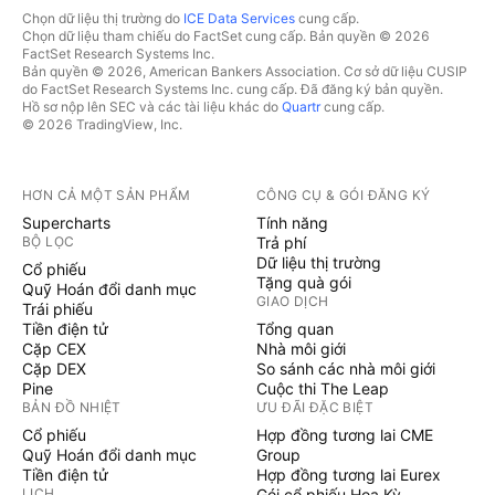
Chọn dữ liệu thị trường do
ICE Data Services
cung cấp.
Chọn dữ liệu tham chiếu do FactSet cung cấp. Bản quyền © 2026
FactSet Research Systems Inc.
Bản quyền © 2026, American Bankers Association. Cơ sở dữ liệu CUSIP
do FactSet Research Systems Inc. cung cấp. Đã đăng ký bản quyền.
Hồ sơ nộp lên SEC và các tài liệu khác do
Quartr
cung cấp.
© 2026 TradingView, Inc.
HƠN CẢ MỘT SẢN PHẨM
CÔNG CỤ & GÓI ĐĂNG KÝ
Supercharts
Tính năng
BỘ LỌC
Trả phí
Dữ liệu thị trường
Cổ phiếu
Tặng quà gói
Quỹ Hoán đổi danh mục
GIAO DỊCH
Trái phiếu
Tiền điện tử
Tổng quan
Cặp CEX
Nhà môi giới
Cặp DEX
So sánh các nhà môi giới
Pine
Cuộc thi The Leap
BẢN ĐỒ NHIỆT
ƯU ĐÃI ĐẶC BIỆT
Cổ phiếu
Hợp đồng tương lai CME
Quỹ Hoán đổi danh mục
Group
Tiền điện tử
Hợp đồng tương lai Eurex
LỊCH
Gói cổ phiếu Hoa Kỳ