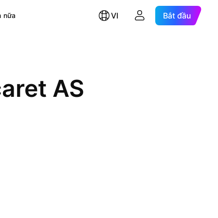
VI
Bắt đầu
 nữa
caret AS