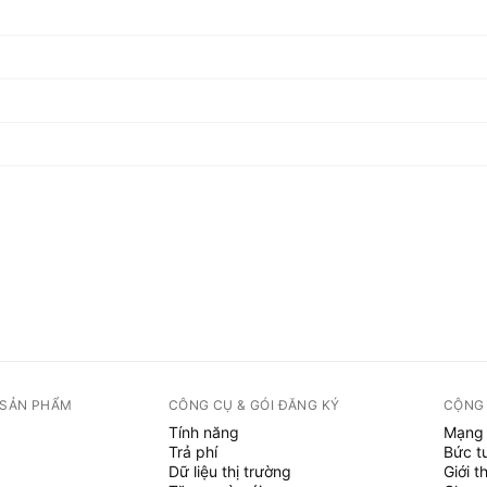
 SẢN PHẨM
CÔNG CỤ & GÓI ĐĂNG KÝ
CỘNG
Tính năng
Mạng 
Trả phí
Bức t
Dữ liệu thị trường
Giới t