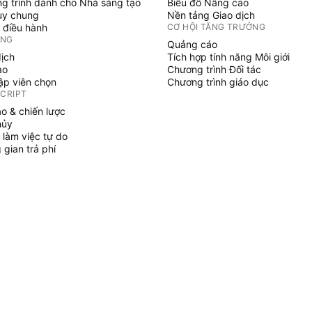
g trình dành cho Nhà sáng tạo
Biểu đồ Nâng cao
uy chung
Nền tảng Giao dịch
 điều hành
CƠ HỘI TĂNG TRƯỞNG
ỞNG
Quảng cáo
dịch
Tích hợp tính năng Môi giới
ạo
Chương trình Đối tác
tập viên chọn
Chương trình giáo dục
SCRIPT
áo & chiến lược
hủy
 làm việc tự do
gian trả phí