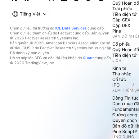
Quỹ Hoán đổ
Trái phiếu
Tiếng Việt
Tiền điện tử
Cặp CEX
Cặp DEX
Chọn dữ liệu thị trường do
ICE Data Services
cung cấp.
Pine
Chọn dữ liệu tham chiếu do FactSet cung cấp. Bản quyền
BẢN ĐỒ NHIỆ
© 2026 FactSet Research Systems Inc.
Bản quyền © 2026, American Bankers Association. Cơ sở
Cổ phiếu
dữ liệu CUSIP do FactSet Research Systems Inc. cung cấp.
Quỹ Hoán đổ
Đã đăng ký bản quyền.
Tiền điện tử
Hồ sơ nộp lên SEC và các tài liệu khác do
Quartr
cung cấp.
LỊCH
© 2026 TradingView, Inc.
Kinh tế
Thu nhập
Cổ tức
IPO
XEM THÊM S
Dòng Tin tức
Danh mục đầ
Fundamental
Đường cong l
Quyền chọn
Bản đồ dữ liệ
Pine Script®
ỨNG DỤNG