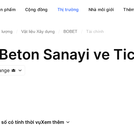
ản phẩm
Cộng đồng
Thị trường
Nhà môi giới
Thêm
/
/
/
 lượng
Vật liệu Xây dựng
BOBET
Tài chính
Beton Sanayi ve Ti
ange
 số có tính thời vụ
Xem thêm