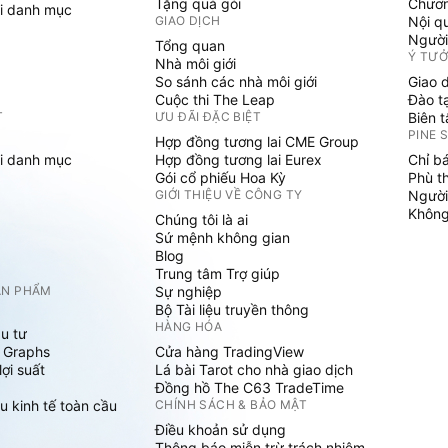
Tặng quà gói
Chươn
i danh mục
GIAO DỊCH
Nội q
Người
Tổng quan
Ý TƯ
Nhà môi giới
So sánh các nhà môi giới
Giao 
Cuộc thi The Leap
Đào t
T
ƯU ĐÃI ĐẶC BIỆT
Biên 
PINE 
Hợp đồng tương lai CME Group
i danh mục
Hợp đồng tương lai Eurex
Chỉ b
Gói cổ phiếu Hoa Kỳ
Phù t
GIỚI THIỆU VỀ CÔNG TY
Người
Không 
Chúng tôi là ai
Sứ mệnh không gian
Blog
Trung tâm Trợ giúp
ẢN PHẨM
Sự nghiệp
Bộ Tài liệu truyền thông
HÀNG HÓA
u tư
 Graphs
Cửa hàng TradingView
ợi suất
Lá bài Tarot cho nhà giao dịch
Đồng hồ The C63 TradeTime
u kinh tế toàn cầu
CHÍNH SÁCH & BẢO MẬT
Điều khoản sử dụng
Thông báo miễn trừ trách nhiệm