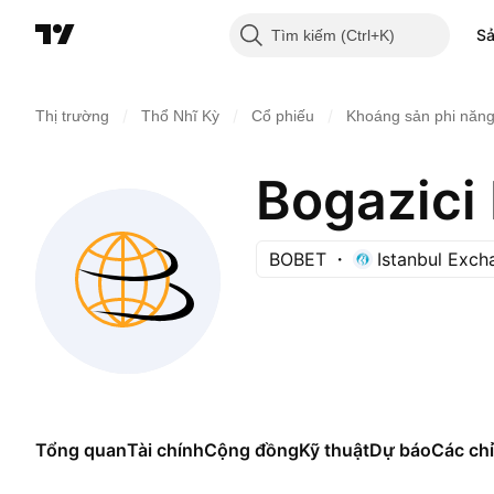
S
Tìm kiếm
/
/
/
Thị trường
Thổ Nhĩ Kỳ
Cổ phiếu
Khoáng sản phi năng
Bogazici 
BOBET
Istanbul Exch
Tổng quan
Tài chính
Cộng đồng
Kỹ thuật
Dự báo
Các chỉ