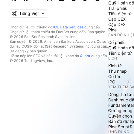
Quỹ Hoán đổ
Trái phiếu
Tiếng Việt
Tiền điện tử
Cặp CEX
Cặp DEX
Chọn dữ liệu thị trường do
ICE Data Services
cung cấp.
Pine
Chọn dữ liệu tham chiếu do FactSet cung cấp. Bản quyền
BẢN ĐỒ NHIỆ
© 2026 FactSet Research Systems Inc.
Bản quyền © 2026, American Bankers Association. Cơ sở
Cổ phiếu
dữ liệu CUSIP do FactSet Research Systems Inc. cung cấp.
Quỹ Hoán đổ
Đã đăng ký bản quyền.
Tiền điện tử
Hồ sơ nộp lên SEC và các tài liệu khác do
Quartr
cung cấp.
LỊCH
© 2026 TradingView, Inc.
Kinh tế
Thu nhập
Cổ tức
IPO
XEM THÊM S
Dòng Tin tức
Danh mục đầ
Fundamental
Đường cong l
Quyền chọn
Bản đồ dữ liệ
Pine Script®
ỨNG DỤNG