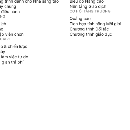
g trình dành cho Nhà sáng tạo
Biểu đồ Nâng cao
uy chung
Nền tảng Giao dịch
 điều hành
CƠ HỘI TĂNG TRƯỞNG
ỞNG
Quảng cáo
dịch
Tích hợp tính năng Môi giới
ạo
Chương trình Đối tác
tập viên chọn
Chương trình giáo dục
SCRIPT
áo & chiến lược
hủy
 làm việc tự do
gian trả phí