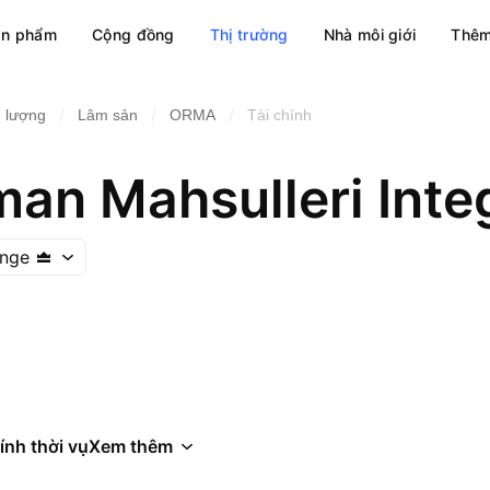
ản phẩm
Cộng đồng
Thị trường
Nhà môi giới
Thêm
/
/
/
 lượng
Lâm sản
ORMA
Tài chính
ange
ính thời vụ
Xem thêm