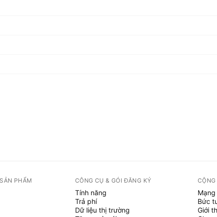
 SẢN PHẨM
CÔNG CỤ & GÓI ĐĂNG KÝ
CỘNG
Tính năng
Mạng 
Trả phí
Bức t
Dữ liệu thị trường
Giới t