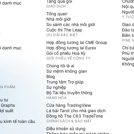
Tặng quà gói
Chươn
i danh mục
GIAO DỊCH
Nội q
Người
Tổng quan
Ý TƯ
Nhà môi giới
So sánh các nhà môi giới
Giao 
Cuộc thi The Leap
Đào t
T
ƯU ĐÃI ĐẶC BIỆT
Biên 
PINE 
Hợp đồng tương lai CME Group
i danh mục
Hợp đồng tương lai Eurex
Chỉ b
Gói cổ phiếu Hoa Kỳ
Phù t
GIỚI THIỆU VỀ CÔNG TY
Người
Không 
Chúng tôi là ai
Sứ mệnh không gian
Blog
Trung tâm Trợ giúp
ẢN PHẨM
Sự nghiệp
Bộ Tài liệu truyền thông
HÀNG HÓA
u tư
 Graphs
Cửa hàng TradingView
ợi suất
Lá bài Tarot cho nhà giao dịch
Đồng hồ The C63 TradeTime
u kinh tế toàn cầu
CHÍNH SÁCH & BẢO MẬT
Điều khoản sử dụng
Thông báo miễn trừ trách nhiệm