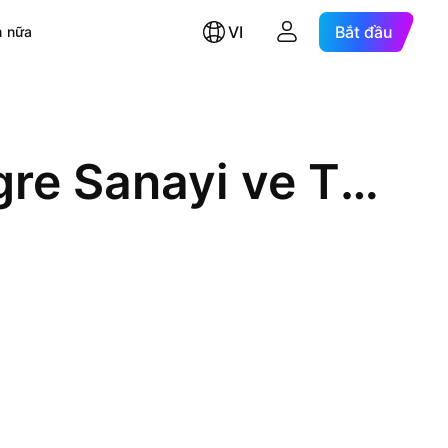
VI
Bắt đầu
 nữa
Orma Orman Mahsulleri Integre Sanayi ve Ticaret AS