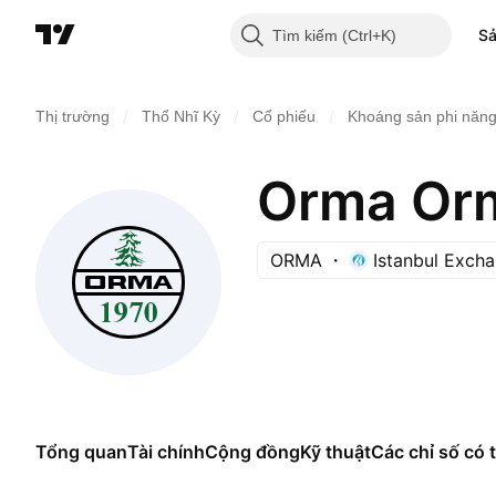
S
Tìm kiếm
/
/
/
Thị trường
Thổ Nhĩ Kỳ
Cổ phiếu
Khoáng sản phi năng
ORMA
Istanbul Exch
Tổng quan
Tài chính
Cộng đồng
Kỹ thuật
Các chỉ số có t