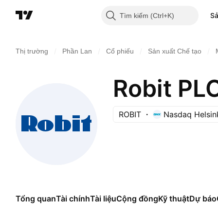
S
Tìm kiếm
/
/
/
/
Thị trường
Phần Lan
Cổ phiếu
Sản xuất Chế tạo
Robit PL
ROBIT
Nasdaq Helsin
Tổng quan
Tài chính
Tài liệu
Cộng đồng
Kỹ thuật
Dự báo