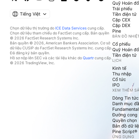
Quỹ Hoán đổ
Trái phiếu
Tiếng Việt
Tiền điện tử
Cặp CEX
Cặp DEX
Chọn dữ liệu thị trường do
ICE Data Services
cung cấp.
Pine
Chọn dữ liệu tham chiếu do FactSet cung cấp. Bản quyền
BẢN ĐỒ NHIỆ
© 2026 FactSet Research Systems Inc.
Bản quyền © 2026, American Bankers Association. Cơ sở
Cổ phiếu
dữ liệu CUSIP do FactSet Research Systems Inc. cung cấp.
Quỹ Hoán đổ
Đã đăng ký bản quyền.
Tiền điện tử
Hồ sơ nộp lên SEC và các tài liệu khác do
Quartr
cung cấp.
LỊCH
© 2026 TradingView, Inc.
Kinh tế
Thu nhập
Cổ tức
IPO
XEM THÊM S
Dòng Tin tức
Danh mục đầ
Fundamental
Đường cong l
Quyền chọn
Bản đồ dữ liệ
Pine Script®
ỨNG DỤNG