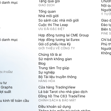
Tặng quà gói
Chươn
i danh mục
GIAO DỊCH
Nội q
Người
Tổng quan
Ý TƯ
Nhà môi giới
So sánh các nhà môi giới
Giao 
Cuộc thi The Leap
Đào t
T
ƯU ĐÃI ĐẶC BIỆT
Biên 
PINE 
Hợp đồng tương lai CME Group
i danh mục
Hợp đồng tương lai Eurex
Chỉ b
Gói cổ phiếu Hoa Kỳ
Phù t
GIỚI THIỆU VỀ CÔNG TY
Người
Không 
Chúng tôi là ai
Sứ mệnh không gian
Blog
Trung tâm Trợ giúp
ẢN PHẨM
Sự nghiệp
Bộ Tài liệu truyền thông
HÀNG HÓA
u tư
 Graphs
Cửa hàng TradingView
ợi suất
Lá bài Tarot cho nhà giao dịch
Đồng hồ The C63 TradeTime
u kinh tế toàn cầu
CHÍNH SÁCH & BẢO MẬT
Điều khoản sử dụng
Thông báo miễn trừ trách nhiệm