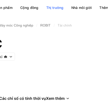
ản phẩm
Cộng đồng
Thị trường
Nhà môi giới
Thêm
/
/
Máy móc Công nghiệp
ROBIT
Tài chính
C
ki
Các chỉ số có tính thời vụ
Xem thêm