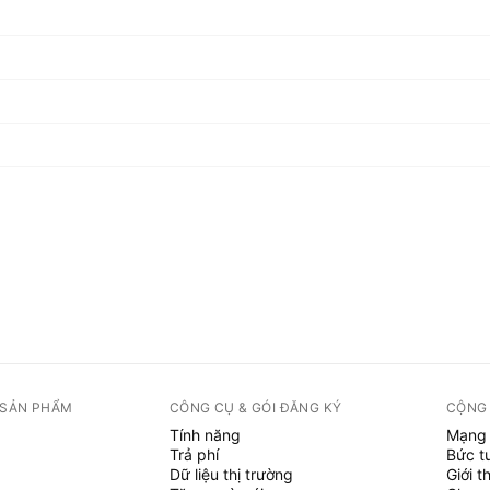
 SẢN PHẨM
CÔNG CỤ & GÓI ĐĂNG KÝ
CỘNG
Tính năng
Mạng 
Trả phí
Bức t
Dữ liệu thị trường
Giới t