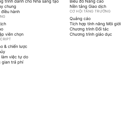
g trình dành cho Nhà sáng tạo
Biểu đồ Nâng cao
uy chung
Nền tảng Giao dịch
 điều hành
CƠ HỘI TĂNG TRƯỞNG
ỞNG
Quảng cáo
dịch
Tích hợp tính năng Môi giới
ạo
Chương trình Đối tác
tập viên chọn
Chương trình giáo dục
SCRIPT
áo & chiến lược
hủy
 làm việc tự do
gian trả phí