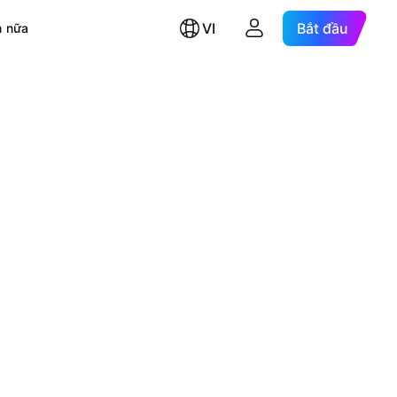
VI
Bắt đầu
 nữa