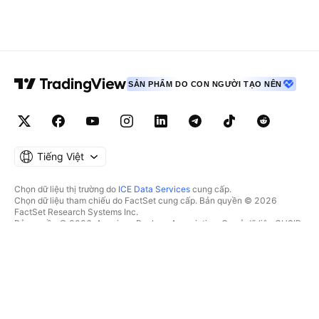
SẢN PHẨM DO CON NGƯỜI TẠO NÊN
Tiếng Việt
Chọn dữ liệu thị trường do
ICE Data Services
cung cấp.
Chọn dữ liệu tham chiếu do FactSet cung cấp. Bản quyền © 2026
FactSet Research Systems Inc.
Bản quyền © 2026, American Bankers Association. Cơ sở dữ liệu CUSIP
do FactSet Research Systems Inc. cung cấp. Đã đăng ký bản quyền.
Hồ sơ nộp lên SEC và các tài liệu khác do
Quartr
cung cấp.
© 2026 TradingView, Inc.
HƠN CẢ MỘT SẢN PHẨM
CÔNG CỤ & GÓI ĐĂNG KÝ