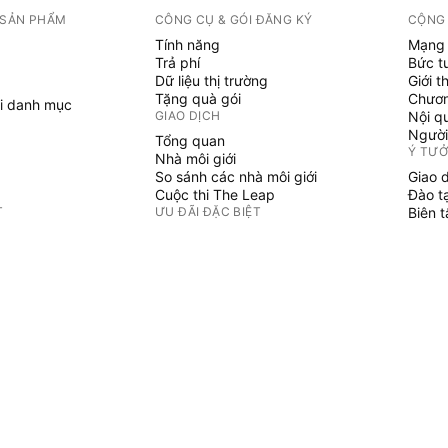
 SẢN PHẨM
CÔNG CỤ & GÓI ĐĂNG KÝ
CỘNG
Tính năng
Mạng 
Trả phí
Bức t
Dữ liệu thị trường
Giới t
Tặng quà gói
Chươn
i danh mục
GIAO DỊCH
Nội q
Người
Tổng quan
Ý TƯ
Nhà môi giới
So sánh các nhà môi giới
Giao 
Cuộc thi The Leap
Đào t
T
ƯU ĐÃI ĐẶC BIỆT
Biên 
PINE 
Hợp đồng tương lai CME Group
i danh mục
Hợp đồng tương lai Eurex
Chỉ b
Gói cổ phiếu Hoa Kỳ
Phù t
GIỚI THIỆU VỀ CÔNG TY
Người
Không 
Chúng tôi là ai
Sứ mệnh không gian
Blog
Trung tâm Trợ giúp
ẢN PHẨM
Sự nghiệp
Bộ Tài liệu truyền thông
HÀNG HÓA
u tư
 Graphs
Cửa hàng TradingView