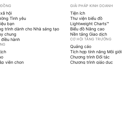
 ĐỒNG
GIẢI PHÁP KINH DOANH
xã hội
Tiện ích
ường Tình yêu
Thư viện biểu đồ
hiệu bạn
Lightweight Charts™
g trình dành cho Nhà sáng tạo
Biểu đồ Nâng cao
uy chung
Nền tảng Giao dịch
 điều hành
CƠ HỘI TĂNG TRƯỞNG
ỞNG
Quảng cáo
dịch
Tích hợp tính năng Môi giới
ạo
Chương trình Đối tác
tập viên chọn
Chương trình giáo dục
SCRIPT
áo & chiến lược
hủy
 làm việc tự do
gian trả phí