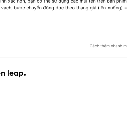
ính xác hơn, bạn có thể sử dụng các mũi tên trên bàn phí
 1 vạch, bước chuyển động dọc theo thang giá (lên-xuống) 
Cách thêm nhanh mã