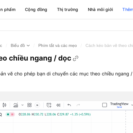
ản phẩm
Cộng đồng
Thị trường
Nhà môi giới
Thêm
/
/
/
ức
Biểu đồ
Phím tắt và các mẹo
Cách kéo bản vẽ theo ch
eo chiều ngang / dọc
 bản vẽ cho phép bạn di chuyển các mục theo chiều ngang 