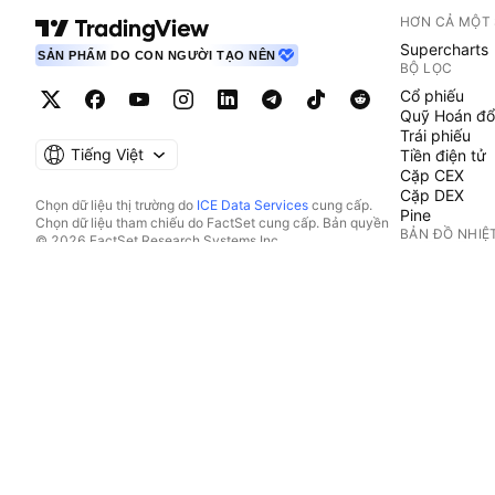
HƠN CẢ MỘT
Supercharts
SẢN PHẨM DO CON NGƯỜI TẠO NÊN
BỘ LỌC
Cổ phiếu
Quỹ Hoán đổ
Trái phiếu
Tiếng Việt
Tiền điện tử
Cặp CEX
Cặp DEX
Chọn dữ liệu thị trường do
ICE Data Services
cung cấp.
Pine
Chọn dữ liệu tham chiếu do FactSet cung cấp. Bản quyền
BẢN ĐỒ NHIỆ
© 2026 FactSet Research Systems Inc.
Bản quyền © 2026, American Bankers Association. Cơ sở
Cổ phiếu
dữ liệu CUSIP do FactSet Research Systems Inc. cung cấp.
Quỹ Hoán đổ
Đã đăng ký bản quyền.
Tiền điện tử
Hồ sơ nộp lên SEC và các tài liệu khác do
Quartr
cung cấp.
LỊCH
© 2026 TradingView, Inc.
Kinh tế
Thu nhập
Cổ tức
IPO
XEM THÊM S
Dòng Tin tức
Danh mục đầ
Fundamental