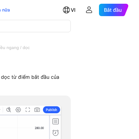
VI
Bắt đầu
 nữa
iều ngang / dọc
/ dọc từ điểm bắt đầu của