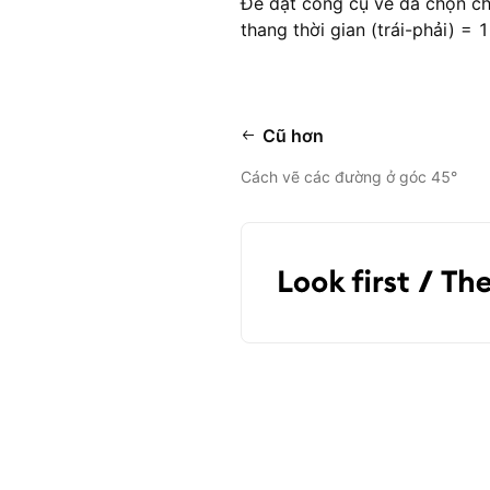
Để đặt công cụ vẽ đã chọn ch
thang thời gian (trái-phải) =
Cũ hơn
Cách vẽ các đường ở góc 45°