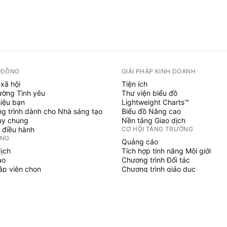
 ĐỒNG
GIẢI PHÁP KINH DOANH
xã hội
Tiện ích
ường Tình yêu
Thư viện biểu đồ
hiệu bạn
Lightweight Charts™
g trình dành cho Nhà sáng tạo
Biểu đồ Nâng cao
uy chung
Nền tảng Giao dịch
 điều hành
CƠ HỘI TĂNG TRƯỞNG
ỞNG
Quảng cáo
dịch
Tích hợp tính năng Môi giới
ạo
Chương trình Đối tác
tập viên chọn
Chương trình giáo dục
SCRIPT
áo & chiến lược
hủy
 làm việc tự do
gian trả phí