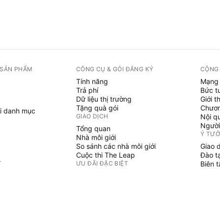
 SẢN PHẨM
CÔNG CỤ & GÓI ĐĂNG KÝ
CỘNG
Tính năng
Mạng 
Trả phí
Bức t
Dữ liệu thị trường
Giới t
Tặng quà gói
Chươn
i danh mục
GIAO DỊCH
Nội q
Người
Tổng quan
Ý TƯ
Nhà môi giới
So sánh các nhà môi giới
Giao 
Cuộc thi The Leap
Đào t
T
ƯU ĐÃI ĐẶC BIỆT
Biên 
PINE 
Hợp đồng tương lai CME Group
i danh mục
Hợp đồng tương lai Eurex
Chỉ b
Gói cổ phiếu Hoa Kỳ
Phù t
GIỚI THIỆU VỀ CÔNG TY
Người
Không 
Chúng tôi là ai