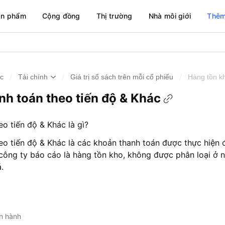
ản phẩm
Cộng đồng
Thị trường
Nhà môi giới
Thêm
/
/
/
ức
Tài chính
Giá trị sổ sách trên mỗi cổ phiếu
Hàng tồn kh
nh toán theo tiến độ & Khác
o tiến độ & Khác là gì?
eo tiến độ & Khác là các khoản thanh toán được thực hiện 
ông ty báo cáo là hàng tồn kho, không được phân loại ở n
.
ến hành