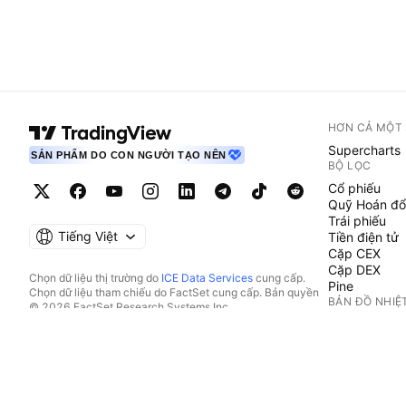
HƠN CẢ MỘT
Supercharts
SẢN PHẨM DO CON NGƯỜI TẠO NÊN
BỘ LỌC
Cổ phiếu
Quỹ Hoán đổ
Trái phiếu
Tiếng Việt
Tiền điện tử
Cặp CEX
Cặp DEX
Chọn dữ liệu thị trường do
ICE Data Services
cung cấp.
Pine
Chọn dữ liệu tham chiếu do FactSet cung cấp. Bản quyền
BẢN ĐỒ NHIỆ
© 2026 FactSet Research Systems Inc.
Bản quyền © 2026, American Bankers Association. Cơ sở
Cổ phiếu
dữ liệu CUSIP do FactSet Research Systems Inc. cung cấp.
Quỹ Hoán đổ
Đã đăng ký bản quyền.
Tiền điện tử
Hồ sơ nộp lên SEC và các tài liệu khác do
Quartr
cung cấp.
LỊCH
© 2026 TradingView, Inc.
Kinh tế