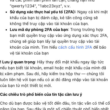
và các phím bàn phím lân cận, chẳng hạn như
"qwerty1234", "1abc23xyz", v.v.
Sử dụng xác thực hai yếu tố (2FA):
Ngay cả khi mật
khẩu của bạn bị đánh cắp, kẻ tấn công cũng sẽ
không thể truy cập vào tài khoản của bạn.
Lưu mã dự phòng 2FA của bạn
: Trong trường hợp
bạn mất quyền truy cập vào ứng dụng xác thực 2FA,
chúng sẽ giúp bạn lấy lại quyền truy cập vào tài
khoản của mình. Tìm hiểu
cách cấu hình 2FA
để bảo
vệ tài khoản của bạn
! Lưu ý quan trọng
: Hãy thay đổi mật khẩu ngay lập tức
nếu bạn biết tài khoản, email hoặc mật khẩu của mình đã
bị xâm phạm. Sau đó, hãy kiểm tra hộp thư — chúng tôi
luôn liên hệ với bạn nếu có ai đó đăng nhập vào tài khoản
của bạn từ một thiết bị mới.
Các chiêu trò phổ biến của tin tặc cần lưu ý
Cho dù bạn được bảo vệ tốt đến đâu, tin tặc vẫn có thể cố
gắng lừa bạn. Sau đây là một số chiến thuật phổ biến nhất