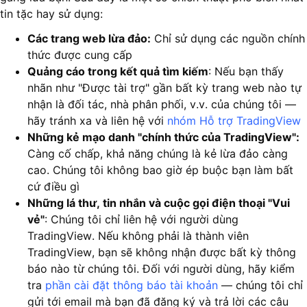
tin tặc hay sử dụng:
Các trang web lừa đảo:
Chỉ sử dụng các nguồn chính
thức được cung cấp
Quảng cáo trong kết quả tìm kiếm
: Nếu bạn thấy
nhãn như "Được tài trợ" gần bất kỳ trang web nào tự
nhận là đối tác, nhà phân phối, v.v. của chúng tôi —
hãy tránh xa và liên hệ với
nhóm Hỗ trợ TradingView
Những kẻ mạo danh "chính thức của TradingView":
Càng cố chấp, khả năng chúng là kẻ lừa đảo càng
cao. Chúng tôi không bao giờ ép buộc bạn làm bất
cứ điều gì
Những lá thư, tin nhắn và cuộc gọi điện thoại "Vui
vẻ"
: Chúng tôi chỉ liên hệ với người dùng
TradingView. Nếu không phải là thành viên
TradingView, bạn sẽ không nhận được bất kỳ thông
báo nào từ chúng tôi. Đối với người dùng, hãy kiểm
tra
phần cài đặt thông báo tài khoản
— chúng tôi chỉ
gửi tới email mà bạn đã đăng ký và trả lời các câu