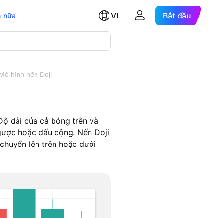
VI
Bắt đầu
 nữa
Mô hình nến Doji
Độ dài của cả bóng trên và
ngược hoặc dấu cộng. Nến Doji
 chuyển lên trên hoặc dưới