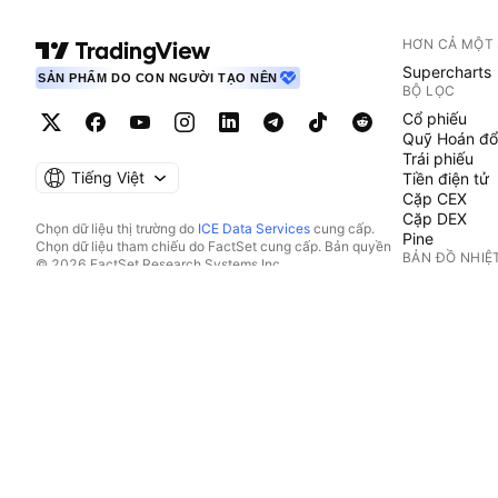
HƠN CẢ MỘT
Supercharts
SẢN PHẨM DO CON NGƯỜI TẠO NÊN
BỘ LỌC
Cổ phiếu
Quỹ Hoán đổ
Trái phiếu
Tiếng Việt
Tiền điện tử
Cặp CEX
Cặp DEX
Chọn dữ liệu thị trường do
ICE Data Services
cung cấp.
Pine
Chọn dữ liệu tham chiếu do FactSet cung cấp. Bản quyền
BẢN ĐỒ NHIỆ
© 2026 FactSet Research Systems Inc.
Bản quyền © 2026, American Bankers Association. Cơ sở
Cổ phiếu
dữ liệu CUSIP do FactSet Research Systems Inc. cung cấp.
Quỹ Hoán đổ
Đã đăng ký bản quyền.
Tiền điện tử
Hồ sơ nộp lên SEC và các tài liệu khác do
Quartr
cung cấp.
LỊCH
© 2026 TradingView, Inc.
Kinh tế
Thu nhập
Cổ tức
IPO
XEM THÊM S
Dòng Tin tức