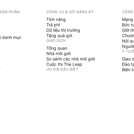
 SẢN PHẨM
CÔNG CỤ & GÓI ĐĂNG KÝ
CỘNG
Tính năng
Mạng 
Trả phí
Bức t
Dữ liệu thị trường
Giới t
Tặng quà gói
Chươn
i danh mục
GIAO DỊCH
Nội q
Người
Tổng quan
Ý TƯ
Nhà môi giới
So sánh các nhà môi giới
Giao 
Cuộc thi The Leap
Đào t
T
ƯU ĐÃI ĐẶC BIỆT
Biên 
PINE 
Hợp đồng tương lai CME Group
i danh mục
Hợp đồng tương lai Eurex
Chỉ b
Gói cổ phiếu Hoa Kỳ
Phù t
GIỚI THIỆU VỀ CÔNG TY
Người
Không 
Chúng tôi là ai
Sứ mệnh không gian
Blog
Trung tâm Trợ giúp
ẢN PHẨM
Sự nghiệp
Bộ Tài liệu truyền thông
HÀNG HÓA