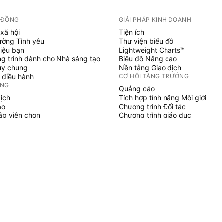
 ĐỒNG
GIẢI PHÁP KINH DOANH
xã hội
Tiện ích
ường Tình yêu
Thư viện biểu đồ
hiệu bạn
Lightweight Charts™
g trình dành cho Nhà sáng tạo
Biểu đồ Nâng cao
uy chung
Nền tảng Giao dịch
 điều hành
CƠ HỘI TĂNG TRƯỞNG
ỞNG
Quảng cáo
dịch
Tích hợp tính năng Môi giới
ạo
Chương trình Đối tác
tập viên chọn
Chương trình giáo dục
SCRIPT
áo & chiến lược
hủy
 làm việc tự do
gian trả phí