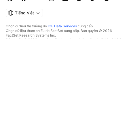
Tiếng Việt
Chọn dữ liệu thị trường do
ICE Data Services
cung cấp.
Chọn dữ liệu tham chiếu do FactSet cung cấp. Bản quyền © 2026
FactSet Research Systems Inc.
Bản quyền © 2026, American Bankers Association. Cơ sở dữ liệu CUSIP
do FactSet Research Systems Inc. cung cấp. Đã đăng ký bản quyền.
Hồ sơ nộp lên SEC và các tài liệu khác do
Quartr
cung cấp.
© 2026 TradingView, Inc.
HƠN CẢ MỘT SẢN PHẨM
CÔNG CỤ & GÓI ĐĂNG KÝ
Supercharts
Tính năng
BỘ LỌC
Trả phí
Dữ liệu thị trường
Cổ phiếu
Tặng quà gói
Quỹ Hoán đổi danh mục
GIAO DỊCH
Trái phiếu
Tiền điện tử
Tổng quan
Cặp CEX
Nhà môi giới
Cặp DEX
So sánh các nhà môi giới
Pine
Cuộc thi The Leap
BẢN ĐỒ NHIỆT
ƯU ĐÃI ĐẶC BIỆT