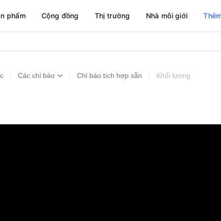
ản phẩm
Cộng đồng
Thị trường
Nhà môi giới
Thêm
/
/
/
ức
Các chỉ báo
Chỉ báo tích hợp sẵn
Khối lượng