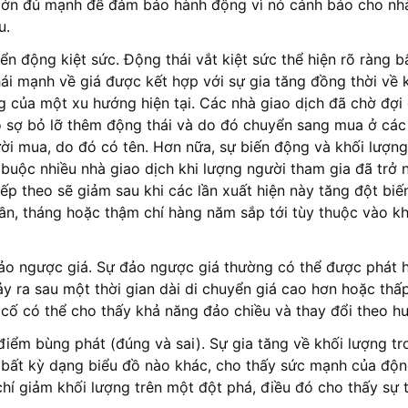
 lớn đủ mạnh để đảm bảo hành động vì nó cảnh báo cho nhà
u.
ển động kiệt sức. Động thái vắt kiệt sức thể hiện rõ ràng b
i mạnh về giá được kết hợp với sự gia tăng đồng thời về k
g của một xu hướng hiện tại. Các nhà giao dịch đã chờ đợi
ó sợ bỏ lỡ thêm động thái và do đó chuyển sang mua ở các
ời mua, do đó có tên. Hơn nữa, sự biến động và khối lượng 
buộc nhiều nhà giao dịch khi lượng người tham gia đã trở n
iếp theo sẽ giảm sau khi các lần xuất hiện này tăng đột bi
uần, tháng hoặc thậm chí hàng năm sắp tới tùy thuộc vào k
ảo ngược giá. Sự đảo ngược giá thường có thể được phát hi
ảy ra sau một thời gian dài di chuyển giá cao hơn hoặc thấp
 cố có thể cho thấy khả năng đảo chiều và thay đổi theo h
điểm bùng phát (đúng và sai). Sự gia tăng về khối lượng tr
bất kỳ dạng biểu đồ nào khác, cho thấy sức mạnh của động
hí giảm khối lượng trên một đột phá, điều đó cho thấy sự 