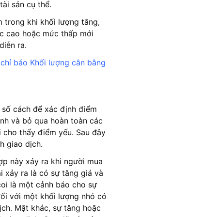
ài sản cụ thể.
m trong khi khối lượng tăng,
ức cao hoặc mức thấp mới
diễn ra.
,
chỉ báo Khối lượng cân bằng
t số cách để xác định điểm
ạnh và bỏ qua hoàn toàn các
i cho thấy điểm yếu. Sau đây
h giao dịch.
ợp này xảy ra khi người mua
i xảy ra là có sự tăng giá và
coi là một cảnh báo cho sự
ối với một khối lượng nhỏ có
ịch. Mặt khác, sự tăng hoặc