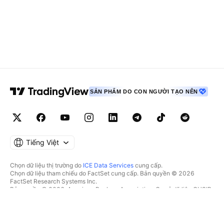
SẢN PHẨM DO CON NGƯỜI TẠO NÊN
Tiếng Việt
Chọn dữ liệu thị trường do
ICE Data Services
cung cấp.
Chọn dữ liệu tham chiếu do FactSet cung cấp. Bản quyền © 2026
FactSet Research Systems Inc.
Bản quyền © 2026, American Bankers Association. Cơ sở dữ liệu CUSIP
do FactSet Research Systems Inc. cung cấp. Đã đăng ký bản quyền.
Hồ sơ nộp lên SEC và các tài liệu khác do
Quartr
cung cấp.
© 2026 TradingView, Inc.