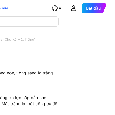
VI
Bắt đầu
 nữa
s (Chu Kỳ Mặt Trăng)
răng non, vòng sáng là trăng
.
rường do lực hấp dẫn nhẹ
ỳ Mặt trăng là một công cụ để