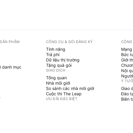
 SẢN PHẨM
CÔNG CỤ & GÓI ĐĂNG KÝ
CỘNG
Tính năng
Mạng 
Trả phí
Bức t
Dữ liệu thị trường
Giới t
Tặng quà gói
Chươn
i danh mục
GIAO DỊCH
Nội q
Người
Tổng quan
Ý TƯ
Nhà môi giới
So sánh các nhà môi giới
Giao 
Cuộc thi The Leap
Đào t
T
ƯU ĐÃI ĐẶC BIỆT
Biên 
PINE 
Hợp đồng tương lai CME Group
i danh mục
Hợp đồng tương lai Eurex
Chỉ b
Gói cổ phiếu Hoa Kỳ
Phù t
GIỚI THIỆU VỀ CÔNG TY
Người
Không 
Chúng tôi là ai