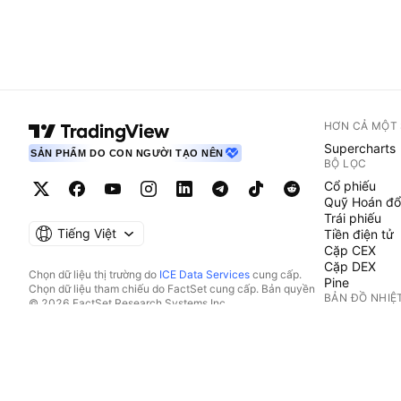
HƠN CẢ MỘT
Supercharts
SẢN PHẨM DO CON NGƯỜI TẠO NÊN
BỘ LỌC
Cổ phiếu
Quỹ Hoán đổ
Trái phiếu
Tiếng Việt
Tiền điện tử
Cặp CEX
Cặp DEX
Chọn dữ liệu thị trường do
ICE Data Services
cung cấp.
Pine
Chọn dữ liệu tham chiếu do FactSet cung cấp. Bản quyền
BẢN ĐỒ NHIỆ
© 2026 FactSet Research Systems Inc.
Bản quyền © 2026, American Bankers Association. Cơ sở
Cổ phiếu
dữ liệu CUSIP do FactSet Research Systems Inc. cung cấp.
Quỹ Hoán đổ
Đã đăng ký bản quyền.
Tiền điện tử
Hồ sơ nộp lên SEC và các tài liệu khác do
Quartr
cung cấp.
LỊCH
© 2026 TradingView, Inc.
Kinh tế