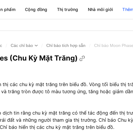
ản phẩm
Cộng đồng
Thị trường
Nhà môi giới
Thêm
/
/
/
ức
Các chỉ báo
Chỉ báo tích hợp sẵn
Chỉ báo Moon Phase
es (Chu Kỳ Mặt Trăng)
 thị các chu kỳ mặt trăng trên biểu đồ. Vòng tối biểu thị t
n và trăng tròn được tô màu tương ứng, tăng hoặc giảm dần
 dịch tin rằng chu kỳ mặt trăng có thể tác động đến thị t
rái đất và những người tham gia thị trường. Chỉ báo Chu k
Chỉ báo hiển thị các chu kỳ mặt trăng trên biểu đồ.