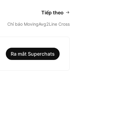
Tiếp theo
Chỉ báo MovingAvg2Line Cross
Ra mắt Superchats