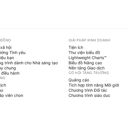
 ĐỒNG
GIẢI PHÁP KINH DOANH
xã hội
Tiện ích
ường Tình yêu
Thư viện biểu đồ
hiệu bạn
Lightweight Charts™
g trình dành cho Nhà sáng tạo
Biểu đồ Nâng cao
uy chung
Nền tảng Giao dịch
 điều hành
CƠ HỘI TĂNG TRƯỞNG
ỞNG
Quảng cáo
dịch
Tích hợp tính năng Môi giới
ạo
Chương trình Đối tác
tập viên chọn
Chương trình giáo dục
SCRIPT
áo & chiến lược
hủy
 làm việc tự do
gian trả phí