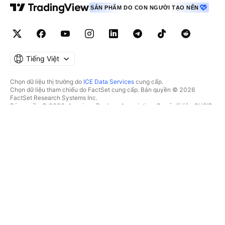
SẢN PHẨM DO CON NGƯỜI TẠO NÊN
Tiếng Việt
Chọn dữ liệu thị trường do
ICE Data Services
cung cấp.
Chọn dữ liệu tham chiếu do FactSet cung cấp. Bản quyền © 2026
FactSet Research Systems Inc.
Bản quyền © 2026, American Bankers Association. Cơ sở dữ liệu CUSIP
do FactSet Research Systems Inc. cung cấp. Đã đăng ký bản quyền.
Hồ sơ nộp lên SEC và các tài liệu khác do
Quartr
cung cấp.
© 2026 TradingView, Inc.
HƠN CẢ MỘT SẢN PHẨM
CÔNG CỤ & GÓI ĐĂNG KÝ
Supercharts
Tính năng
BỘ LỌC
Trả phí
Dữ liệu thị trường
Cổ phiếu
Tặng quà gói
Quỹ Hoán đổi danh mục
GIAO DỊCH
Trái phiếu
Tiền điện tử
Tổng quan