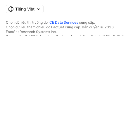
Tiếng Việt
Chọn dữ liệu thị trường do
ICE Data Services
cung cấp.
Chọn dữ liệu tham chiếu do FactSet cung cấp. Bản quyền © 2026
FactSet Research Systems Inc.
Bản quyền © 2026, American Bankers Association. Cơ sở dữ liệu CUSIP
do FactSet Research Systems Inc. cung cấp. Đã đăng ký bản quyền.
Hồ sơ nộp lên SEC và các tài liệu khác do
Quartr
cung cấp.
© 2026 TradingView, Inc.
HƠN CẢ MỘT SẢN PHẨM
CÔNG CỤ & GÓI ĐĂNG KÝ
Supercharts
Tính năng
BỘ LỌC
Trả phí
Dữ liệu thị trường
Cổ phiếu
Tặng quà gói
Quỹ Hoán đổi danh mục
GIAO DỊCH
Trái phiếu
Tiền điện tử
Tổng quan
Cặp CEX
Nhà môi giới
Cặp DEX
So sánh các nhà môi giới
Pine
Cuộc thi The Leap
BẢN ĐỒ NHIỆT
ƯU ĐÃI ĐẶC BIỆT