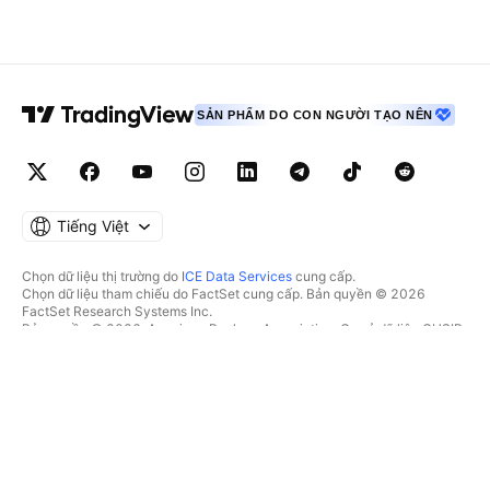
SẢN PHẨM DO CON NGƯỜI TẠO NÊN
Tiếng Việt
Chọn dữ liệu thị trường do
ICE Data Services
cung cấp.
Chọn dữ liệu tham chiếu do FactSet cung cấp. Bản quyền © 2026
FactSet Research Systems Inc.
Bản quyền © 2026, American Bankers Association. Cơ sở dữ liệu CUSIP
do FactSet Research Systems Inc. cung cấp. Đã đăng ký bản quyền.
Hồ sơ nộp lên SEC và các tài liệu khác do
Quartr
cung cấp.
© 2026 TradingView, Inc.
HƠN CẢ MỘT SẢN PHẨM
CÔNG CỤ & GÓI ĐĂNG KÝ
Supercharts
Tính năng