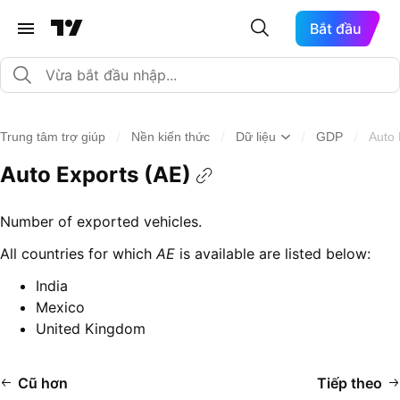
Bắt đầu
/
/
/
/
Trung tâm trợ giúp
Nền kiến thức
Dữ liệu
GDP
Auto 
Auto Exports (AE)
Number of exported vehicles.
All countries for which
AE
is available are listed below:
India
Mexico
United Kingdom
Cũ hơn
Tiếp theo