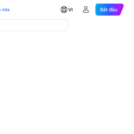
VI
Bắt đầu
 nữa