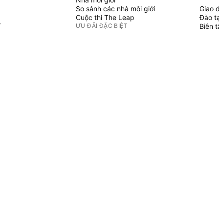
So sánh các nhà môi giới
Giao 
Cuộc thi The Leap
Đào t
T
ƯU ĐÃI ĐẶC BIỆT
Biên 
PINE 
Hợp đồng tương lai CME Group
i danh mục
Hợp đồng tương lai Eurex
Chỉ b
Gói cổ phiếu Hoa Kỳ
Phù t
GIỚI THIỆU VỀ CÔNG TY
Người
Không 
Chúng tôi là ai
Sứ mệnh không gian
Blog
Trung tâm Trợ giúp
ẢN PHẨM
Sự nghiệp
Bộ Tài liệu truyền thông
HÀNG HÓA
u tư
 Graphs
Cửa hàng TradingView
ợi suất
Lá bài Tarot cho nhà giao dịch
Đồng hồ The C63 TradeTime
u kinh tế toàn cầu
CHÍNH SÁCH & BẢO MẬT
Điều khoản sử dụng
Thông báo miễn trừ trách nhiệm
Chính sách Bảo mật
Chích sách về Cookie
Thông báo về khả năng truy cập