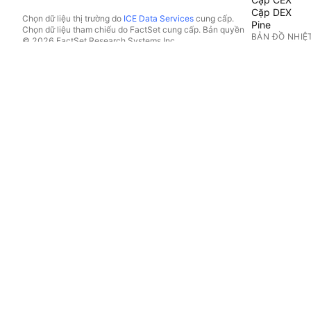
Cặp DEX
Chọn dữ liệu thị trường do
ICE Data Services
cung cấp.
Pine
Chọn dữ liệu tham chiếu do FactSet cung cấp. Bản quyền
BẢN ĐỒ NHIỆ
© 2026 FactSet Research Systems Inc.
Bản quyền © 2026, American Bankers Association. Cơ sở
Cổ phiếu
dữ liệu CUSIP do FactSet Research Systems Inc. cung cấp.
Quỹ Hoán đổ
Đã đăng ký bản quyền.
Tiền điện tử
Hồ sơ nộp lên SEC và các tài liệu khác do
Quartr
cung cấp.
LỊCH
© 2026 TradingView, Inc.
Kinh tế
Thu nhập
Cổ tức
IPO
XEM THÊM S
Dòng Tin tức
Danh mục đầ
Fundamental
Đường cong l
Quyền chọn
Bản đồ dữ liệ
Pine Script®
ỨNG DỤNG
Di động
Desktop