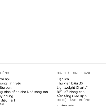
 ĐỒNG
GIẢI PHÁP KINH DOANH
xã hội
Tiện ích
ường Tình yêu
Thư viện biểu đồ
hiệu bạn
Lightweight Charts™
g trình dành cho Nhà sáng tạo
Biểu đồ Nâng cao
uy chung
Nền tảng Giao dịch
 điều hành
CƠ HỘI TĂNG TRƯỞNG
ỞNG
Quảng cáo