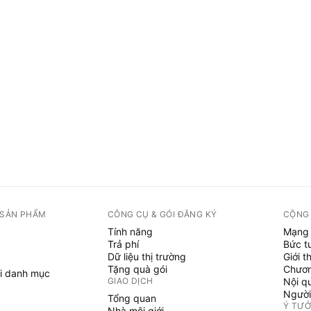
 SẢN PHẨM
CÔNG CỤ & GÓI ĐĂNG KÝ
CỘNG
Tính năng
Mạng 
Trả phí
Bức t
Dữ liệu thị trường
Giới t
Tặng quà gói
Chươn
i danh mục
GIAO DỊCH
Nội q
Người
Tổng quan
Ý TƯ
Nhà môi giới