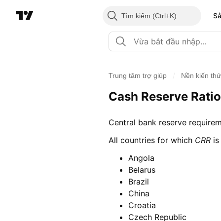
S
Tìm kiếm
/
Trung tâm trợ giúp
Nền kiến th
Cash Reserve Ratio
Central bank reserve requirem
All countries for which
CRR
is
Angola
Belarus
Brazil
China
Croatia
Czech Republic