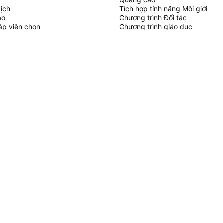
dịch
Tích hợp tính năng Môi giới
ạo
Chương trình Đối tác
tập viên chọn
Chương trình giáo dục
SCRIPT
áo & chiến lược
hủy
 làm việc tự do
gian trả phí