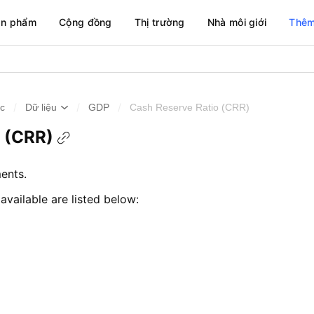
ản phẩm
Cộng đồng
Thị trường
Nhà môi giới
Thêm
/
/
/
ức
Dữ liệu
GDP
Cash Reserve Ratio (CRR)
 (CRR)
ents.
 available are listed below: