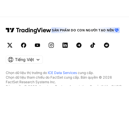
SẢN PHẨM DO CON NGƯỜI TẠO NÊN
Tiếng Việt
Chọn dữ liệu thị trường do
ICE Data Services
cung cấp.
Chọn dữ liệu tham chiếu do FactSet cung cấp. Bản quyền © 2026
FactSet Research Systems Inc.
Bản quyền © 2026, American Bankers Association. Cơ sở dữ liệu CUSIP
do FactSet Research Systems Inc. cung cấp. Đã đăng ký bản quyền.
Hồ sơ nộp lên SEC và các tài liệu khác do
Quartr
cung cấp.
© 2026 TradingView, Inc.
HƠN CẢ MỘT SẢN PHẨM
CÔNG CỤ & GÓI ĐĂNG KÝ
Supercharts
Tính năng