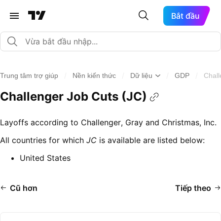
Bắt đầu
/
/
/
/
Trung tâm trợ giúp
Nền kiến thức
Dữ liệu
GDP
Chall
Challenger Job Cuts (JC)
Layoffs according to Challenger, Gray and Christmas, Inc.
All countries for which
JC
is available are listed below:
United States
Cũ hơn
Tiếp theo