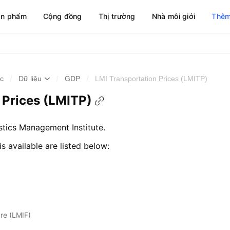
ản phẩm
Cộng đồng
Thị trường
Nhà môi giới
Thêm
/
/
/
ức
Dữ liệu
GDP
LMI Transportation Prices (LMITP)
 Prices (LMITP)
stics Management Institute.
is available are listed below:
re (LMIF)