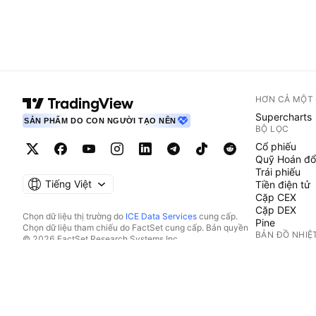
HƠN CẢ MỘT
Supercharts
SẢN PHẨM DO CON NGƯỜI TẠO NÊN
BỘ LỌC
Cổ phiếu
Quỹ Hoán đổ
Trái phiếu
Tiếng Việt
Tiền điện tử
Cặp CEX
Cặp DEX
Chọn dữ liệu thị trường do
ICE Data Services
cung cấp.
Pine
Chọn dữ liệu tham chiếu do FactSet cung cấp. Bản quyền
BẢN ĐỒ NHIỆ
© 2026 FactSet Research Systems Inc.
Bản quyền © 2026, American Bankers Association. Cơ sở
Cổ phiếu
dữ liệu CUSIP do FactSet Research Systems Inc. cung cấp.
Quỹ Hoán đổ
Đã đăng ký bản quyền.
Tiền điện tử
Hồ sơ nộp lên SEC và các tài liệu khác do
Quartr
cung cấp.
LỊCH
© 2026 TradingView, Inc.
Kinh tế