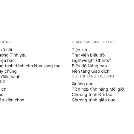
 ĐỒNG
GIẢI PHÁP KINH DOANH
xã hội
Tiện ích
ường Tình yêu
Thư viện biểu đồ
hiệu bạn
Lightweight Charts™
g trình dành cho Nhà sáng tạo
Biểu đồ Nâng cao
uy chung
Nền tảng Giao dịch
 điều hành
CƠ HỘI TĂNG TRƯỞNG
ỞNG
Quảng cáo
dịch
Tích hợp tính năng Môi giới
ạo
Chương trình Đối tác
tập viên chọn
Chương trình giáo dục
SCRIPT
áo & chiến lược
hủy
 làm việc tự do
gian trả phí