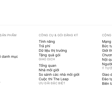
 SẢN PHẨM
CÔNG CỤ & GÓI ĐĂNG KÝ
CỘNG
Tính năng
Mạng 
Trả phí
Bức t
Dữ liệu thị trường
Giới t
Tặng quà gói
Chươn
i danh mục
GIAO DỊCH
Nội q
Người
Tổng quan
Ý TƯ
Nhà môi giới
So sánh các nhà môi giới
Giao 
Cuộc thi The Leap
Đào t
T
ƯU ĐÃI ĐẶC BIỆT
Biên 
PINE 
Hợp đồng tương lai CME Group
i danh mục
Hợp đồng tương lai Eurex
Chỉ b
Gói cổ phiếu Hoa Kỳ
Phù t
GIỚI THIỆU VỀ CÔNG TY
Người
Không 
Chúng tôi là ai