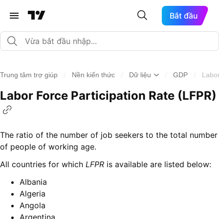
Bắt đầu
/
/
/
/
Trung tâm trợ giúp
Nền kiến thức
Dữ liệu
GDP
Labor
Labor Force Participation Rate (LFPR)
The ratio of the number of job seekers to the total number
of people of working age.
All countries for which
LFPR
is available are listed below:
Albania
Algeria
Angola
Argentina