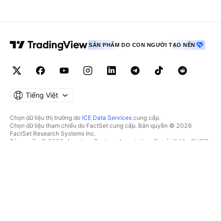
SẢN PHẨM DO CON NGƯỜI TẠO NÊN
Tiếng Việt
Chọn dữ liệu thị trường do
ICE Data Services
cung cấp.
Chọn dữ liệu tham chiếu do FactSet cung cấp. Bản quyền © 2026
FactSet Research Systems Inc.
Bản quyền © 2026, American Bankers Association. Cơ sở dữ liệu CUSIP
do FactSet Research Systems Inc. cung cấp. Đã đăng ký bản quyền.
Hồ sơ nộp lên SEC và các tài liệu khác do
Quartr
cung cấp.
© 2026 TradingView, Inc.
HƠN CẢ MỘT SẢN PHẨM
CÔNG CỤ & GÓI ĐĂNG KÝ
Supercharts
Tính năng
BỘ LỌC
Trả phí