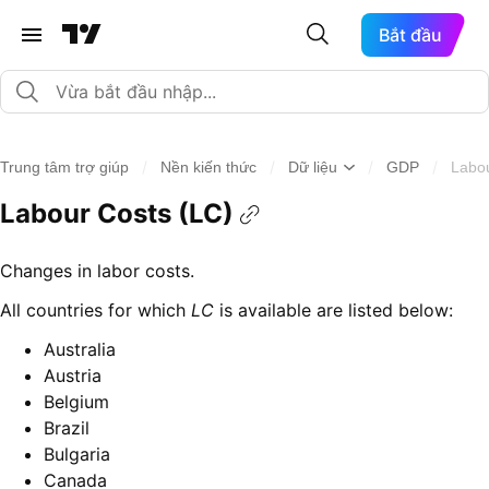
Bắt đầu
/
/
/
/
Trung tâm trợ giúp
Nền kiến thức
Dữ liệu
GDP
Labou
Labour Costs (LC)
Changes in labor costs.
All countries for which
LC
is available are listed below:
Australia
Austria
Belgium
Brazil
Bulgaria
Canada