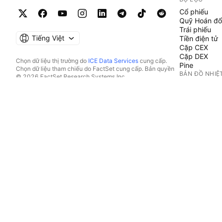
Cổ phiếu
Quỹ Hoán đổ
Trái phiếu
Tiếng Việt
Tiền điện tử
Cặp CEX
Cặp DEX
Chọn dữ liệu thị trường do
ICE Data Services
cung cấp.
Pine
Chọn dữ liệu tham chiếu do FactSet cung cấp. Bản quyền
BẢN ĐỒ NHIỆ
© 2026 FactSet Research Systems Inc.
Bản quyền © 2026, American Bankers Association. Cơ sở
Cổ phiếu
dữ liệu CUSIP do FactSet Research Systems Inc. cung cấp.
Quỹ Hoán đổ
Đã đăng ký bản quyền.
Tiền điện tử
Hồ sơ nộp lên SEC và các tài liệu khác do
Quartr
cung cấp.
LỊCH
© 2026 TradingView, Inc.
Kinh tế
Thu nhập
Cổ tức
IPO
XEM THÊM S
Dòng Tin tức
Danh mục đầ
Fundamental
Đường cong l
Quyền chọn
Bản đồ dữ liệ