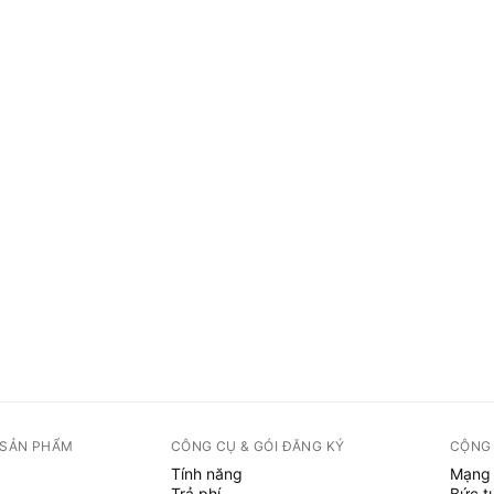
 SẢN PHẨM
CÔNG CỤ & GÓI ĐĂNG KÝ
CỘNG
Tính năng
Mạng 
Trả phí
Bức t