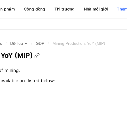
ản phẩm
Cộng đồng
Thị trường
Nhà môi giới
Thêm
/
/
/
ức
Dữ liệu
GDP
Mining Production, YoY (MIP)
 YoY (MIP)
f mining.
available are listed below: