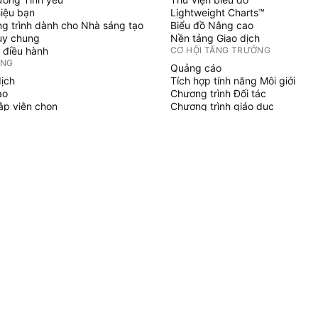
hiệu bạn
Lightweight Charts™
g trình dành cho Nhà sáng tạo
Biểu đồ Nâng cao
uy chung
Nền tảng Giao dịch
 điều hành
CƠ HỘI TĂNG TRƯỞNG
ỞNG
Quảng cáo
dịch
Tích hợp tính năng Môi giới
ạo
Chương trình Đối tác
tập viên chọn
Chương trình giáo dục
SCRIPT
áo & chiến lược
hủy
 làm việc tự do
gian trả phí