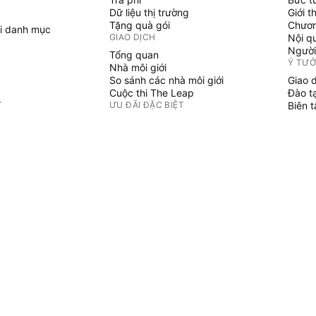
Dữ liệu thị trường
Giới t
Tặng quà gói
Chươn
i danh mục
GIAO DỊCH
Nội q
Người
Tổng quan
Ý TƯ
Nhà môi giới
So sánh các nhà môi giới
Giao 
Cuộc thi The Leap
Đào t
T
ƯU ĐÃI ĐẶC BIỆT
Biên 
PINE 
Hợp đồng tương lai CME Group
i danh mục
Hợp đồng tương lai Eurex
Chỉ b
Gói cổ phiếu Hoa Kỳ
Phù t
GIỚI THIỆU VỀ CÔNG TY
Người
Không 
Chúng tôi là ai
Sứ mệnh không gian
Blog
Trung tâm Trợ giúp
ẢN PHẨM
Sự nghiệp
Bộ Tài liệu truyền thông
HÀNG HÓA
u tư
 Graphs
Cửa hàng TradingView
ợi suất
Lá bài Tarot cho nhà giao dịch
Đồng hồ The C63 TradeTime
u kinh tế toàn cầu
CHÍNH SÁCH & BẢO MẬT