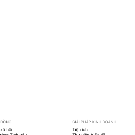
 ĐỒNG
GIẢI PHÁP KINH DOANH
xã hội
Tiện ích
ường Tình yêu
Thư viện biểu đồ