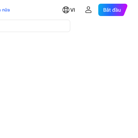
VI
Bắt đầu
 nữa