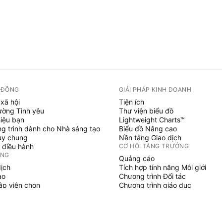
 ĐỒNG
GIẢI PHÁP KINH DOANH
xã hội
Tiện ích
ường Tình yêu
Thư viện biểu đồ
hiệu bạn
Lightweight Charts™
g trình dành cho Nhà sáng tạo
Biểu đồ Nâng cao
uy chung
Nền tảng Giao dịch
 điều hành
CƠ HỘI TĂNG TRƯỞNG
ỞNG
Quảng cáo
dịch
Tích hợp tính năng Môi giới
ạo
Chương trình Đối tác
tập viên chọn
Chương trình giáo dục
SCRIPT
áo & chiến lược
hủy