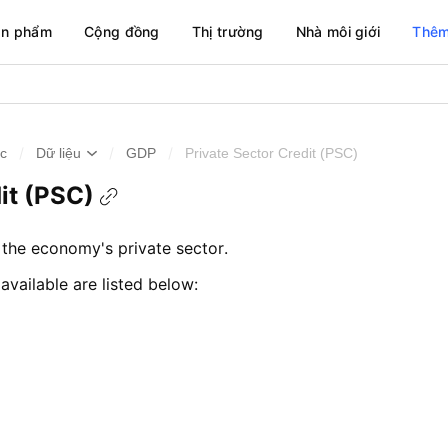
ản phẩm
Cộng đồng
Thị trường
Nhà môi giới
Thêm
/
/
/
ức
Dữ liệu
GDP
Private Sector Credit (PSC)
it (PSC)
the economy's private sector.
 available are listed below: