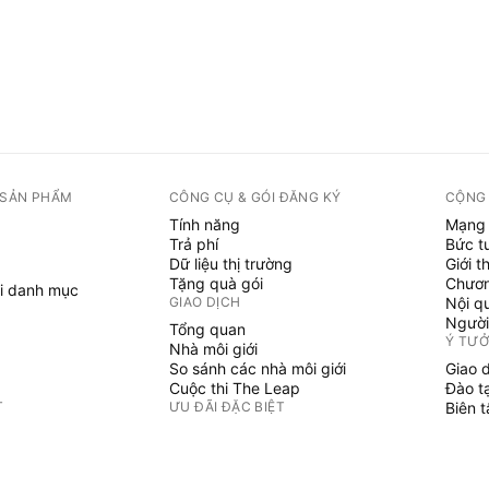
 SẢN PHẨM
CÔNG CỤ & GÓI ĐĂNG KÝ
CỘNG
Tính năng
Mạng 
Trả phí
Bức t
Dữ liệu thị trường
Giới t
Tặng quà gói
Chươn
i danh mục
GIAO DỊCH
Nội q
Người
Tổng quan
Ý TƯ
Nhà môi giới
So sánh các nhà môi giới
Giao 
Cuộc thi The Leap
Đào t
T
ƯU ĐÃI ĐẶC BIỆT
Biên 
PINE 
Hợp đồng tương lai CME Group
i danh mục
Hợp đồng tương lai Eurex
Chỉ b
Gói cổ phiếu Hoa Kỳ
Phù t