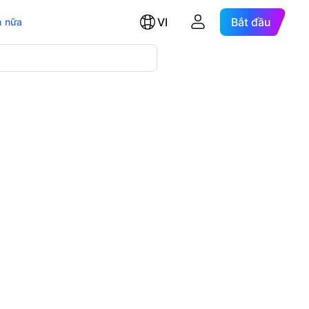
VI
Bắt đầu
 nữa