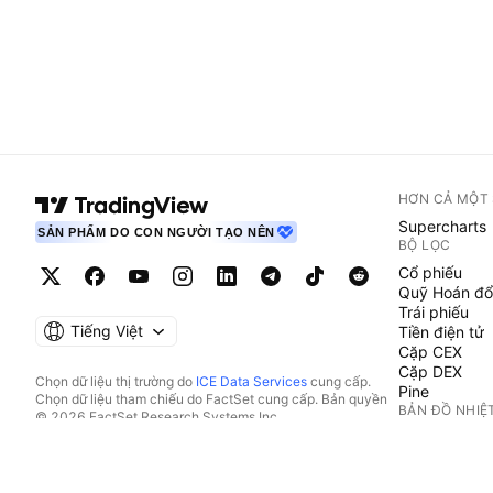
HƠN CẢ MỘT
Supercharts
SẢN PHẨM DO CON NGƯỜI TẠO NÊN
BỘ LỌC
Cổ phiếu
Quỹ Hoán đổ
Trái phiếu
Tiếng Việt
Tiền điện tử
Cặp CEX
Cặp DEX
Chọn dữ liệu thị trường do
ICE Data Services
cung cấp.
Pine
Chọn dữ liệu tham chiếu do FactSet cung cấp. Bản quyền
BẢN ĐỒ NHIỆ
© 2026 FactSet Research Systems Inc.
Bản quyền © 2026, American Bankers Association. Cơ sở
Cổ phiếu
dữ liệu CUSIP do FactSet Research Systems Inc. cung cấp.
Quỹ Hoán đổ
Đã đăng ký bản quyền.
Tiền điện tử
Hồ sơ nộp lên SEC và các tài liệu khác do
Quartr
cung cấp.