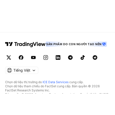
SẢN PHẨM DO CON NGƯỜI TẠO NÊN
Tiếng Việt
Chọn dữ liệu thị trường do
ICE Data Services
cung cấp.
Chọn dữ liệu tham chiếu do FactSet cung cấp. Bản quyền © 2026
FactSet Research Systems Inc.
Bản quyền © 2026, American Bankers Association. Cơ sở dữ liệu CUSIP
do FactSet Research Systems Inc. cung cấp. Đã đăng ký bản quyền.
Hồ sơ nộp lên SEC và các tài liệu khác do
Quartr
cung cấp.
© 2026 TradingView, Inc.