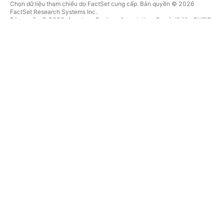
Chọn dữ liệu tham chiếu do FactSet cung cấp. Bản quyền © 2026
FactSet Research Systems Inc.
Bản quyền © 2026, American Bankers Association. Cơ sở dữ liệu CUSIP
do FactSet Research Systems Inc. cung cấp. Đã đăng ký bản quyền.
Hồ sơ nộp lên SEC và các tài liệu khác do
Quartr
cung cấp.
© 2026 TradingView, Inc.
HƠN CẢ MỘT SẢN PHẨM
CÔNG CỤ & GÓI ĐĂNG KÝ
Supercharts
Tính năng
BỘ LỌC
Trả phí
Dữ liệu thị trường
Cổ phiếu
Tặng quà gói
Quỹ Hoán đổi danh mục
GIAO DỊCH
Trái phiếu
Tiền điện tử
Tổng quan
Cặp CEX
Nhà môi giới
Cặp DEX
So sánh các nhà môi giới
Pine
Cuộc thi The Leap
BẢN ĐỒ NHIỆT
ƯU ĐÃI ĐẶC BIỆT
Cổ phiếu
Hợp đồng tương lai CME
Quỹ Hoán đổi danh mục
Group
Tiền điện tử
Hợp đồng tương lai Eurex
LỊCH
Gói cổ phiếu Hoa Kỳ
GIỚI THIỆU VỀ CÔNG TY
Kinh tế