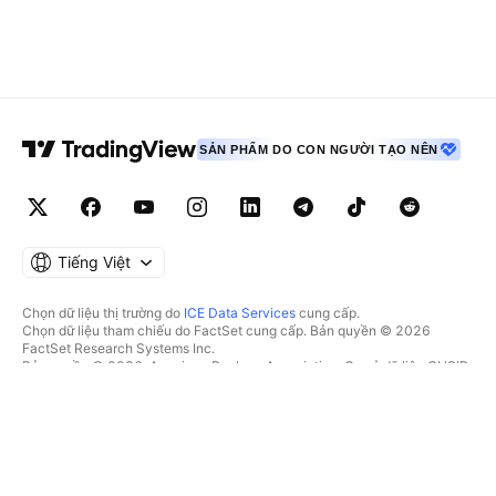
SẢN PHẨM DO CON NGƯỜI TẠO NÊN
Tiếng Việt
Chọn dữ liệu thị trường do
ICE Data Services
cung cấp.
Chọn dữ liệu tham chiếu do FactSet cung cấp. Bản quyền © 2026
FactSet Research Systems Inc.
Bản quyền © 2026, American Bankers Association. Cơ sở dữ liệu CUSIP
do FactSet Research Systems Inc. cung cấp. Đã đăng ký bản quyền.
Hồ sơ nộp lên SEC và các tài liệu khác do
Quartr
cung cấp.
© 2026 TradingView, Inc.
HƠN CẢ MỘT SẢN PHẨM
CÔNG CỤ & GÓI ĐĂNG KÝ