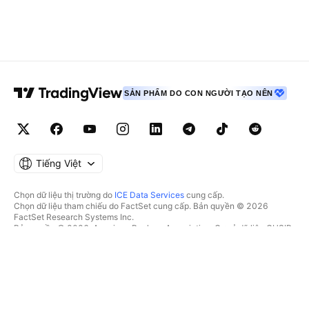
SẢN PHẨM DO CON NGƯỜI TẠO NÊN
Tiếng Việt
Chọn dữ liệu thị trường do
ICE Data Services
cung cấp.
Chọn dữ liệu tham chiếu do FactSet cung cấp. Bản quyền © 2026
FactSet Research Systems Inc.
Bản quyền © 2026, American Bankers Association. Cơ sở dữ liệu CUSIP
do FactSet Research Systems Inc. cung cấp. Đã đăng ký bản quyền.
Hồ sơ nộp lên SEC và các tài liệu khác do
Quartr
cung cấp.
© 2026 TradingView, Inc.
HƠN CẢ MỘT SẢN PHẨM
CÔNG CỤ & GÓI ĐĂNG KÝ