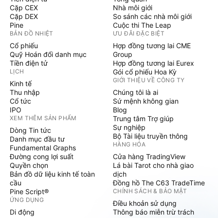
Cặp CEX
Nhà môi giới
Cặp DEX
So sánh các nhà môi giới
Pine
Cuộc thi The Leap
BẢN ĐỒ NHIỆT
ƯU ĐÃI ĐẶC BIỆT
Cổ phiếu
Hợp đồng tương lai CME
Quỹ Hoán đổi danh mục
Group
Tiền điện tử
Hợp đồng tương lai Eurex
LỊCH
Gói cổ phiếu Hoa Kỳ
GIỚI THIỆU VỀ CÔNG TY
Kinh tế
Thu nhập
Chúng tôi là ai
Cổ tức
Sứ mệnh không gian
IPO
Blog
XEM THÊM SẢN PHẨM
Trung tâm Trợ giúp
Sự nghiệp
Dòng Tin tức
Bộ Tài liệu truyền thông
Danh mục đầu tư
HÀNG HÓA
Fundamental Graphs
Đường cong lợi suất
Cửa hàng TradingView
Quyền chọn
Lá bài Tarot cho nhà giao
Bản đồ dữ liệu kinh tế toàn
dịch
cầu
Đồng hồ The C63 TradeTime
Pine Script®
CHÍNH SÁCH & BẢO MẬT
ỨNG DỤNG
Điều khoản sử dụng
Di động
Thông báo miễn trừ trách