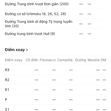
Đường Trung bình trượt Đơn giản (200)
—
—
Đường cơ sở Ichimoku (9, 26, 52, 26)
—
—
Đường Trung bình di động Tỷ trọng tuyến
—
—
tính (20)
Đường trung bình trượt Hull (9)
—
—
Điểm xoay
Điểm xoay
Cổ điển
Fibonacci
Camarilla
Đường Woodie
DM
R3
—
—
—
—
—
R2
—
—
—
—
—
R1
—
—
—
—
—
P
—
—
—
—
—
S1
—
—
—
—
—