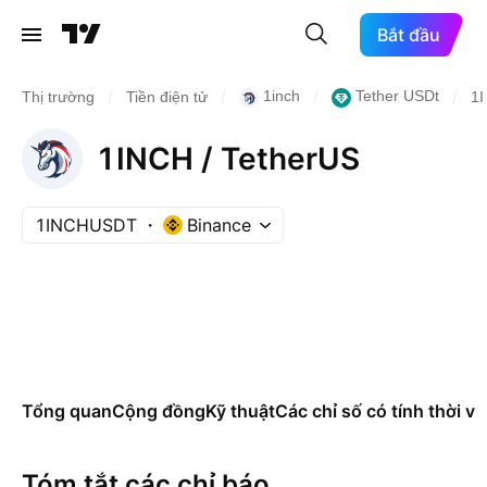
Bắt đầu
/
/
/
/
1inch
Tether USDt
Thị trường
Tiền điện tử
1
1INCH / TetherUS
1INCHUSDT
Binance
Tổng quan
Cộng đồng
Kỹ thuật
Các chỉ số có tính thời vụ
Tóm tắt các chỉ báo