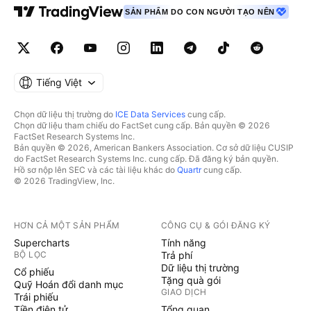
SẢN PHẨM DO CON NGƯỜI TẠO NÊN
Tiếng Việt
Chọn dữ liệu thị trường do
ICE Data Services
cung cấp.
Chọn dữ liệu tham chiếu do FactSet cung cấp. Bản quyền © 2026
FactSet Research Systems Inc.
Bản quyền © 2026, American Bankers Association. Cơ sở dữ liệu CUSIP
do FactSet Research Systems Inc. cung cấp. Đã đăng ký bản quyền.
Hồ sơ nộp lên SEC và các tài liệu khác do
Quartr
cung cấp.
© 2026 TradingView, Inc.
HƠN CẢ MỘT SẢN PHẨM
CÔNG CỤ & GÓI ĐĂNG KÝ
Supercharts
Tính năng
BỘ LỌC
Trả phí
Dữ liệu thị trường
Cổ phiếu
Tặng quà gói
Quỹ Hoán đổi danh mục
GIAO DỊCH
Trái phiếu
Tiền điện tử
Tổng quan