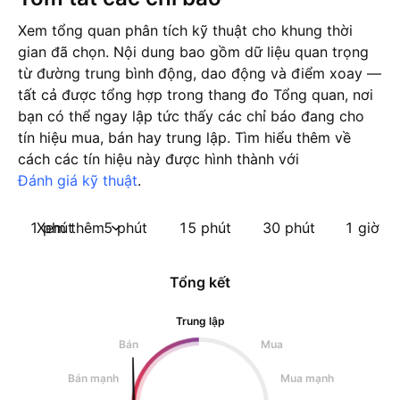
Xem tổng quan phân tích kỹ thuật cho khung thời
gian đã chọn. Nội dung bao gồm dữ liệu quan trọng
từ đường trung bình động, dao động và điểm xoay —
tất cả được tổng hợp trong thang đo Tổng quan, nơi
bạn có thể ngay lập tức thấy các chỉ báo đang cho
tín hiệu mua, bán hay trung lập. Tìm hiểu thêm về
cách các tín hiệu này được hình thành với
Đánh giá kỹ thuật
.
1 phút
Xem thêm
5 phút
15 phút
30 phút
1 giờ
Tổng kết
Trung lập
Bán
Mua
Bán mạnh
Mua mạnh