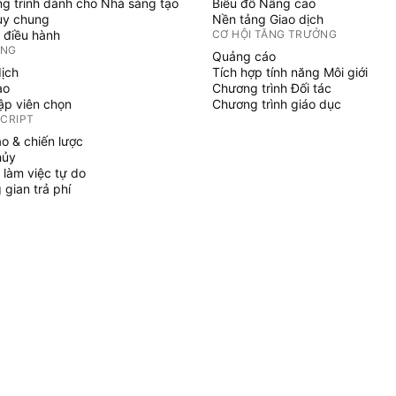
g trình dành cho Nhà sáng tạo
Biểu đồ Nâng cao
uy chung
Nền tảng Giao dịch
 điều hành
CƠ HỘI TĂNG TRƯỞNG
ỞNG
Quảng cáo
dịch
Tích hợp tính năng Môi giới
ạo
Chương trình Đối tác
tập viên chọn
Chương trình giáo dục
SCRIPT
áo & chiến lược
hủy
 làm việc tự do
gian trả phí