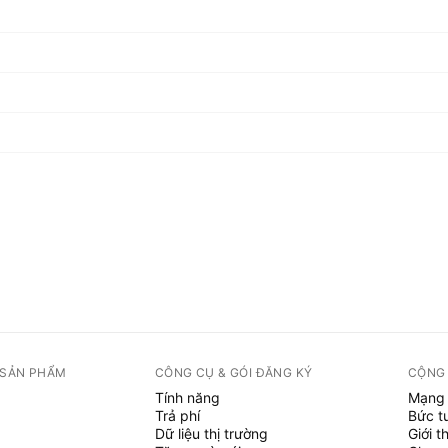
 SẢN PHẨM
CÔNG CỤ & GÓI ĐĂNG KÝ
CỘNG
Tính năng
Mạng 
Trả phí
Bức t
Dữ liệu thị trường
Giới t