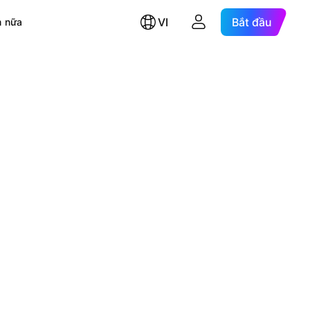
VI
Bắt đầu
 nữa