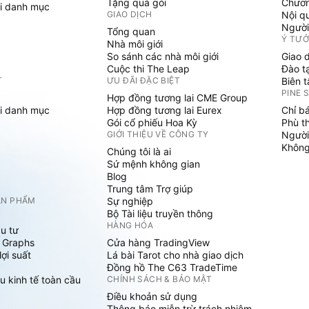
Tặng quà gói
Chươn
i danh mục
GIAO DỊCH
Nội q
Người
Tổng quan
Ý TƯ
Nhà môi giới
So sánh các nhà môi giới
Giao 
Cuộc thi The Leap
Đào t
T
ƯU ĐÃI ĐẶC BIỆT
Biên 
PINE 
Hợp đồng tương lai CME Group
i danh mục
Hợp đồng tương lai Eurex
Chỉ b
Gói cổ phiếu Hoa Kỳ
Phù t
GIỚI THIỆU VỀ CÔNG TY
Người
Không 
Chúng tôi là ai
Sứ mệnh không gian
Blog
Trung tâm Trợ giúp
ẢN PHẨM
Sự nghiệp
Bộ Tài liệu truyền thông
HÀNG HÓA
u tư
 Graphs
Cửa hàng TradingView
ợi suất
Lá bài Tarot cho nhà giao dịch
Đồng hồ The C63 TradeTime
u kinh tế toàn cầu
CHÍNH SÁCH & BẢO MẬT
Điều khoản sử dụng
Thông báo miễn trừ trách nhiệm