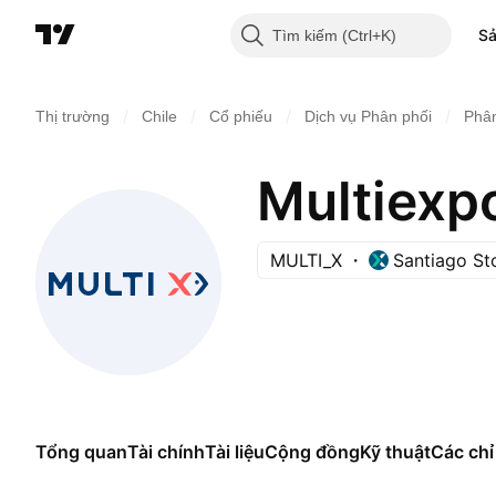
S
Tìm kiếm
/
/
/
/
Thị trường
Chile
Cổ phiếu
Dịch vụ Phân phối
Phâ
Multiexpo
MULTI_X
Santiago S
Tổng quan
Tài chính
Tài liệu
Cộng đồng
Kỹ thuật
Các chỉ