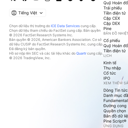
Quỹ Hoán đổ
Trái phiếu
Tiếng Việt
Tiền điện tử
Cặp CEX
Cặp DEX
Chọn dữ liệu thị trường do
ICE Data Services
cung cấp.
Pine
Chọn dữ liệu tham chiếu do FactSet cung cấp. Bản quyền
BẢN ĐỒ NHIỆ
© 2026 FactSet Research Systems Inc.
Bản quyền © 2026, American Bankers Association. Cơ sở
Cổ phiếu
dữ liệu CUSIP do FactSet Research Systems Inc. cung cấp.
Quỹ Hoán đổ
Đã đăng ký bản quyền.
Tiền điện tử
Hồ sơ nộp lên SEC và các tài liệu khác do
Quartr
cung cấp.
LỊCH
© 2026 TradingView, Inc.
Kinh tế
Thu nhập
Cổ tức
IPO
XEM THÊM S
Dòng Tin tức
Danh mục đầ
Fundamental
Đường cong l
Quyền chọn
Bản đồ dữ liệ
Pine Script®
ỨNG DỤNG