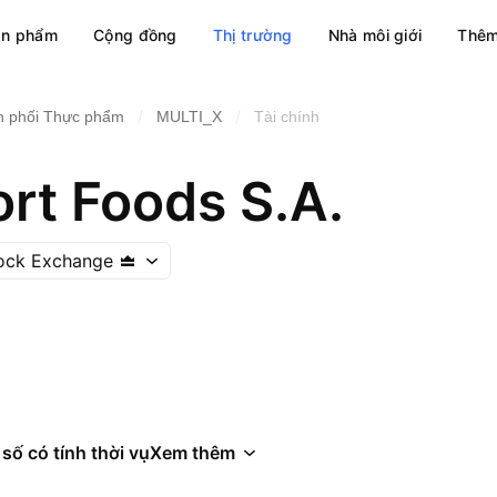
ản phẩm
Cộng đồng
Thị trường
Nhà môi giới
Thêm
/
/
n phối Thực phẩm
MULTI_X
Tài chính
rt Foods S.A.
tock Exchange
 số có tính thời vụ
Xem thêm